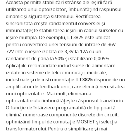
Aceasta permite stabilizări strânse ale ieşirii fără
utilizarea unui optoizolator, îmbunătăţind răspunsul
dinamic şi siguranţa sistemului. Rectificarea
sincronizată creşte randamentul conversiei şi
îmbunătăţeşte stabilizarea ieşirii în cadrul surselor cu
ieşire multiplă. De exemplu, LT3825 este utilizat
pentru convertirea unei tensiuni de intrare de 36V-
72V într-o ieşire izolată de 3,3V la 12A cu un
randament de până la 90% şi stabilizare 0,009%.
Aplicaţiile recomandate includ surse de alimentare
izolate în sisteme de telecomunicaţii, medicale,
industriale şi de instrumentaţie.
LT3825
dispune de un
amplificator de feedback unic, care elimină necesitatea
unui optoizolator. Mai mult, eliminarea
optoizolatorului îmbunătăţeşte răspunsul tranzitoriu.
O funcţie de întârziere programabilă de tip poartă
elimină numeroase componente discrete din circuit,
optimizând timpul de comutaţie MOSFET şi selecţia
transformatorului. Pentru o simplificare şi mai