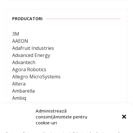
PRODUCATORI
3M
AAEON
Adafruit Industries
Advanced Energy
Advantech
Agora Robotics
Allegro MicroSystems
Altera
Ambarella
Ambiq
AMD / Xilinx
Administrează
Amphenol
consimțămintele pentru
Analog Devices
cookie-uri
Anritsu Corporation