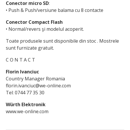
Conector micro SD
:
• Push & Push/versiune balama cu 8 contacte
Conector Compact Flash
• Normal/revers şi modelul acoperit.
Toate produsele sunt disponibile din stoc . Mostrele
sunt furnizate gratuit.
C O N T A C T
Florin Ivanciuc
Country Manager Romania
florin.ivanciuc@we-online.com
Tel: 0744 77 35 30
Würth Elektronik
www.we-online.com