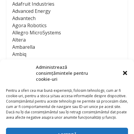
Adafruit Industries
Advanced Energy
Advantech
Agora Robotics
Allegro MicroSystems
Altera
Ambarella
Ambiq
AMD / Xilinx
Administrează
Amphenol
consimțămintele pentru
Analog Devices
cookie-uri
Anritsu Corporation
Ansys
Pentru a oferi cea mai bună experiență, folosim tehnologii, cum ar fi
cookie-uri, pentru a stoca și/sau accesa informațiile despre dispozitive.
APS
Consimțământul pentru aceste tehnologii ne permite să procesăm date,
Arduino
cum ar fi comportamentul de navigare sau ID-uri unice pe acest site.
Arm
Dacă nu îți dai consimțământul sau îți retragi consimțământul dat poate
avea afecte negative asupra unor anumite funcționalități și funcții.
Asentics
ASM
Astrocast