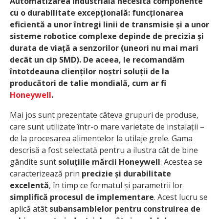
Automatizarea industrială necesită componente
cu o durabilitate excepțională: funcționarea
eficientă a unor întregi linii de transmisie și a unor
sisteme robotice complexe depinde de precizia și
durata de viață a senzorilor (uneori nu mai mari
decât un cip SMD). De aceea, le recomandăm
întotdeauna clienților noștri soluții de la
producători de talie mondială, cum ar fi
Honeywell
.
Mai jos sunt prezentate câteva grupuri de produse,
care sunt utilizate într-o mare varietate de instalații –
de la procesarea alimentelor la utilaje grele. Gama
descrisă a fost selectată pentru a ilustra cât de bine
gândite sunt
soluțiile mărcii Honeywell
. Acestea se
caracterizează prin
precizie și durabilitate
excelentă
, în timp ce formatul și parametrii lor
simplifică procesul de implementare
. Acest lucru se
aplică atât
subansamblelor pentru construirea de