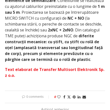
elemente de semnalizare
. Conexiunile se realizează
cu ajutorul cablurilor preinstalate cu o lungime de
1 m
sau 5 m
. Proiectarea se bazează pe întrerupătoare
MICRO SWITCH cu configurații de
NC + NO
(la
schimbarea stării, o pereche de contacte se deschide,
cealaltă se închide) sau
2xNC + 2xNO
. Din catalogul
TME puteți achiziționa produse NGC de
diferite
construcții mecanice: cu știft, cu știft cu rolă de
oțel (amplasată transversal sau longitudinal față
de corp), precum și elemente prevăzute cu o
pârghie care se termină cu o rolă de plastic
.
Text elaborat de Transfer Multisort Elektronik Sp.
z o.o.
0 comments
0
Articol anterior