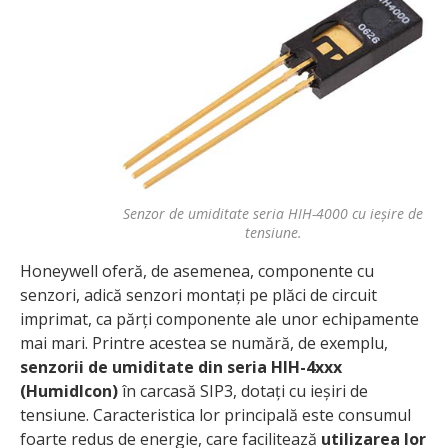
Senzor de umiditate seria HIH-4000 cu ieșire de
tensiune.
Honeywell oferă, de asemenea, componente cu
senzori, adică senzori montați pe plăci de circuit
imprimat, ca părți componente ale unor echipamente
mai mari. Printre acestea se numără, de exemplu,
senzorii de umiditate din seria HIH-4xxx
(HumidIcon)
în carcasă SIP3, dotați cu ieșiri de
tensiune. Caracteristica lor principală este consumul
foarte redus de energie, care facilitează
utilizarea lor