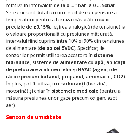
relativă în intervalele
de la 0 … 1bar la 0 … 50bar
.
Senzorii sunt dotați cu un circuit de compensare a
temperaturii pentru a furniza măsurători
cu o
precizie de ±0,15%
. Ieșirea analogică (de tensiune) ia
o valoare proporțională cu presiunea măsurată,
intervalul fiind cuprins între 10% și 90% din tensiunea
de alimentare (
de obicei 5VDC
). Specificațiile
senzorilor permit utilizarea acestora în
sisteme
hidraulice, sisteme de alimentare cu apă, aplicații
de prelucrare a alimentelor și HVAC (agenți de
răcire precum butanul, propanul, amoniacul, CO2)
.
În plus, pot fi utilizați
cu carburanți
(benzină,
motorină) și chiar în
sistemele medicale
(pentru a
măsura presiunea unor gaze precum oxigen, azot,
aer).
Senzori de umiditate