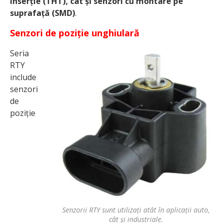
inserție (THT), cât și senzori cu montare pe
suprafață (SMD)
.
Senzori de poziție unghiulară
Seria
RTY
include
senzori
de
poziție
Senzorii RTY sunt utilizați atât în aplicații auto,
cât și industriale.