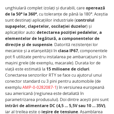
unghiulară complet izolați și durabili, care
operează
de la 50° la 360°
, cu toleranțe de până la 180°. Aceștia
sunt destinați aplicațiilor industriale (
controlul
supapelor, clapetelor, oscilației duzelor
) și
aplicațiilor auto:
detectarea poziției pedalelor, a
elementelor de legătură, a componentelor de
direcție și de suspensie
. Datorită rezistenței lor
mecanice și a etanșeității în
clasa IP67
, componentele
pot fi utilizate pentru instalarea pe ambarcațiuni și în
mașini grele (de exemplu, macarale). Durata lor de
viață este estimată la
15 milioane de cicluri
.
Conectarea senzorilor RTY se face cu ajutorul unui
conector standard cu 3 pini pentru automobile (de
exemplu
AMP-0-0282087-1
) în versiunea europeană
sau americană (regiunea este detaliată în
parametrizarea produsului). Doi dintre acești pini sunt
intrări de alimentare DC (4,5 … 5,5V sau 10 … 35V)
,
iar al treilea este o
ieșire de tensiune
. Asamblarea