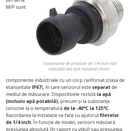
din seria
MIP sunt
Conexiunea de presiune de 1/4 inch este
realizată din oțel rezistent chimic.
componente industriale cu un corp ranforsat (clasa de
etanșeitate
IP67
), în care senzorul este
separat
de
mediul de măsurare. Dispozitivele rezistă
la apă
(inclusiv apă potabilă)
, precum și la substanțe
corozive la o temperatură
de la -40°C la 125°C
.
Racordarea la instalație se face cu ajutorul
filetelor
de 1/4 inch
. În funcție de model, senzorii măsoară
presiunea absolută (în raport cu vidul) sau presiunea