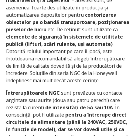
macaralelor și a capetelor
– acestea sunt, de
asemenea, foarte des utilizate în producția și
automatizarea depozitelor pentru
contorizarea
obiectelor pe o bandă transportoare, poziționarea
pieselor de lucru
etc. De reținut: sunt utilizate ca
elemente de siguranță în sistemele de utilitate
publică (lifturi, scări rulante, uși automate)
.
Datorită rolului important pe care îl joacă, este
întotdeauna recomandabil să alegeți întrerupătoare
de limită de calitate dovedită și de la producători de
încredere. Soluțiile din seria NGC de la Honeywell
îndeplinesc mai mult decât aceste cerințe.
Întrerupătoarele NGC
sunt prevăzute cu contacte
argintate sau aurite (două sau patru perechi) care
rezistă la curenți
de intensități de 5A sau 10A
. În
consecință, pot fi utilizate
pentru a întrerupe direct
circuitele de alimentare (până la 240VAC, 250VDC,
în funcție de model), dar se vor dovedi utile și ca