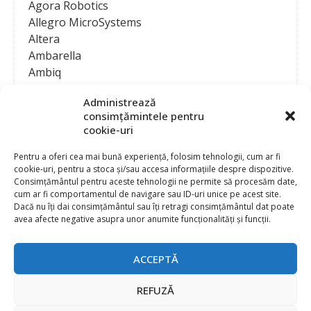
Agora Robotics
Allegro MicroSystems
Altera
Ambarella
Ambiq
AMD / Xilinx
Administrează
Amphenol
consimțămintele pentru
Analog Devices
cookie-uri
Anritsu Corporation
Ansys
Pentru a oferi cea mai bună experiență, folosim tehnologii, cum ar fi
cookie-uri, pentru a stoca și/sau accesa informațiile despre dispozitive.
APS
Consimțământul pentru aceste tehnologii ne permite să procesăm date,
Arduino
cum ar fi comportamentul de navigare sau ID-uri unice pe acest site.
Arm
Dacă nu îți dai consimțământul sau îți retragi consimțământul dat poate
avea afecte negative asupra unor anumite funcționalități și funcții.
Asentics
ASM
Astrocast
ACCEPTĂ
ATEN International
Contact
Publicitate
Atmel
REFUZĂ
Abonament la revista “Electronica Azi”
Newsletter
Atop