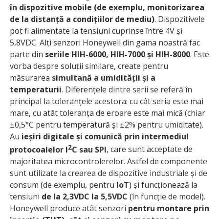
în dispozitive mobile (de exemplu, monitorizarea
de la distanță a condițiilor de mediu)
. Dispozitivele
pot fi alimentate la tensiuni cuprinse între 4V și
5,8VDC. Alți senzori Honeywell din gama noastră fac
parte din
seriile HIH-6000, HIH-7000 și HIH-8000
. Este
vorba despre soluții similare, create pentru
măsurarea
simultană a umidității și a
temperaturii
. Diferențele dintre serii se referă în
principal la toleranțele acestora: cu cât seria este mai
mare, cu atât toleranța de eroare este mai mică (chiar
±0,5°C pentru temperatură și ±2% pentru umiditate).
Au
ieșiri digitale și comunică prin intermediul
2
protocoalelor I
C sau SPI
, care sunt acceptate de
majoritatea microcontrolerelor. Astfel de componente
sunt utilizate la crearea de dispozitive industriale și de
consum (de exemplu, pentru
IoT
) și funcționează la
tensiuni
de la 2,3VDC la 5,5VDC
(în funcție de model).
Honeywell produce atât senzori
pentru montare prin