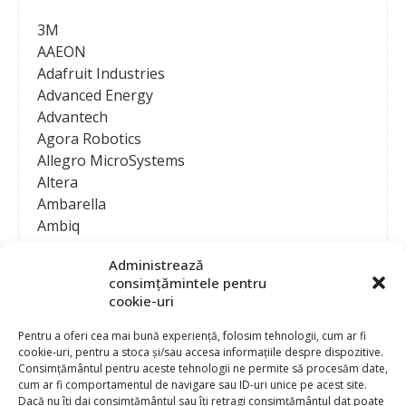
3M
AAEON
Adafruit Industries
Advanced Energy
Advantech
Agora Robotics
Allegro MicroSystems
Altera
Ambarella
Ambiq
AMD / Xilinx
Administrează
Amphenol
consimțămintele pentru
Analog Devices
cookie-uri
Anritsu Corporation
Ansys
Pentru a oferi cea mai bună experiență, folosim tehnologii, cum ar fi
cookie-uri, pentru a stoca și/sau accesa informațiile despre dispozitive.
APS
Consimțământul pentru aceste tehnologii ne permite să procesăm date,
Arduino
cum ar fi comportamentul de navigare sau ID-uri unice pe acest site.
Arm
Dacă nu îți dai consimțământul sau îți retragi consimțământul dat poate