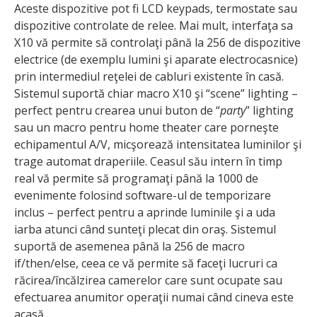
Aceste dispozitive pot fi LCD keypads, termostate sau
dispozitive controlate de relee. Mai mult, interfaţa sa
X10 vă permite să controlaţi până la 256 de dispozitive
electrice (de exemplu lumini şi aparate electrocasnice)
prin intermediul reţelei de cabluri existente în casă.
Sistemul suportă chiar macro X10 şi “scene” lighting –
perfect pentru crearea unui buton de “
party
” lighting
sau un macro pentru home theater care porneşte
echipamentul A/V, micşorează intensitatea luminilor şi
trage automat draperiile. Ceasul său intern în timp
real vă permite să programaţi până la 1000 de
evenimente folosind software-ul de temporizare
inclus – perfect pentru a aprinde luminile şi a uda
iarba atunci când sunteţi plecat din oraş. Sistemul
suportă de asemenea până la 256 de macro
if/then/else, ceea ce vă permite să faceţi lucruri ca
răcirea/încălzirea camerelor care sunt ocupate sau
efectuarea anumitor operaţii numai când cineva este
acasă.