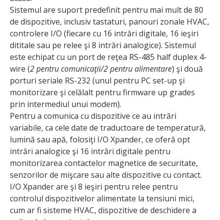
Sistemul are suport predefinit pentru mai mult de 80
de dispozitive, inclusiv tastaturi, panouri zonale HVAC,
controlere I/O (fiecare cu 16 intrări digitale, 16 ieşiri
dititale sau pe relee şi 8 intrări analogice). Sistemul
este echipat cu un port de reţea RS-485 half duplex 4-
wire (
2 pentru comunicaţii/2 pentru alimentare
) şi două
porturi seriale RS-232 (unul pentru PC set-up şi
monitorizare şi celălalt pentru firmware up grades
prin intermediul unui modem).
Pentru a comunica cu dispozitive ce au intrări
variabile, ca cele date de traductoare de temperatură,
lumină sau apă, folosiţi I/O Xpander, ce oferă opt
intrări analogice şi 16 intrări digitale pentru
monitorizarea contactelor magnetice de securitate,
senzorilor de mişcare sau alte dispozitive cu contact.
I/O Xpander are şi 8 ieşiri pentru relee pentru
controlul dispozitivelor alimentate la tensiuni mici,
cum ar fi sisteme HVAC, dispozitive de deschidere a