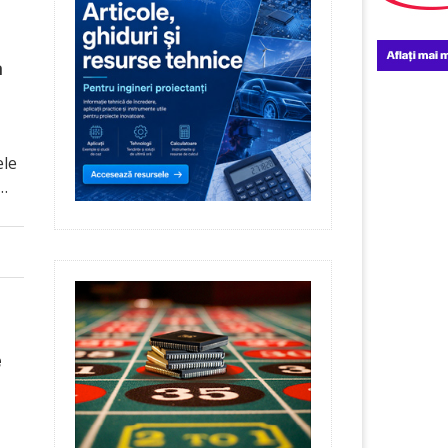
a
ele
 …
e