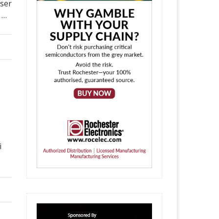
iser
 …
i