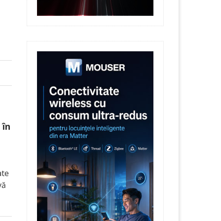
 în
ate
vă