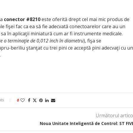
şa
conector #8210
este oferită drept cel mai mic produs de
le fişei fac ca ea să fie adecvată conectoarelor care au un
sa în aplicaţii miniatură cum ar fi instrumente medicale.
re o terminaţie de 0,012 inch în diametru
), fişa se
pru-beriliu ştanţat cu trei pini ce acceptă pini adecvaţi cu un
.
ts
0
Următorul artico
Noua Unitate Inteligentă de Control: ST FIV