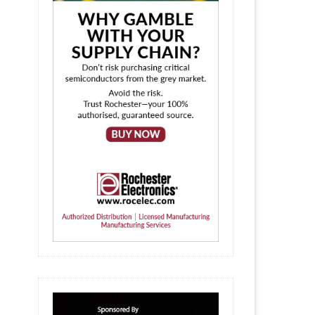
Anatomia unei interconectări fără
10 ani de RS
lipire pe axa Z...
18 March 20
7 April 2026