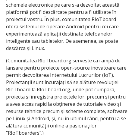
schemele electronice pe care s-a dezvoltat această
platformă pot fi descărcate pentru a fi utilizate în
proiectul vostru. În plus, comunitatea RIoTboard
oferă sistemul de operare Android pentru cei care
experimentează aplicaţii destinate telefoanelor
inteligente sau tabletelor. De asemenea, se poate
descărca şi Linux.
(Comunitatea RIoTboard.org servește ca rampă de
lansare pentru proiecte open-source inovatoare care
permit dezvoltarea Internetului Lucrurilor (IoT).
Proiectanţii sunt încurajați să se alăture revoluției
RIoTboard la RIoTboard.org, unde pot cumpara,
proiecta și înregistra proiectele lor, precum și pentru
a avea acces rapid la obţinerea de tutoriale video şi
resurse tehnice precum şi scheme complete, software
pe Linux și Android, și, nu în ultimul rând, pentru a se
alătura comunităţii online a pasionaţilor
“RIoTboarders”.)