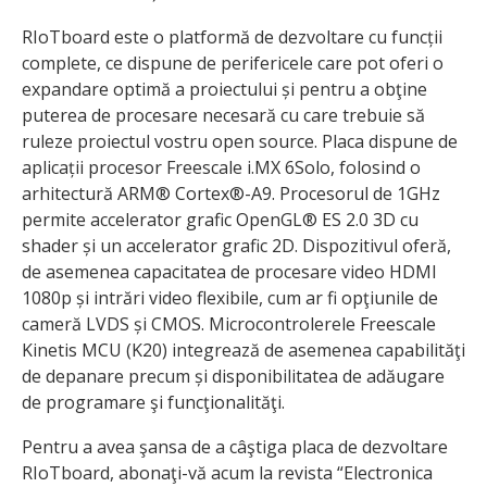
RIoTboard este o platformă de dezvoltare cu funcții
complete, ce dispune de perifericele care pot oferi o
expandare optimă a proiectului și pentru a obţine
puterea de procesare necesară cu care trebuie să
ruleze proiectul vostru open source. Placa dispune de
aplicații procesor Freescale i.MX 6Solo, folosind o
arhitectură ARM® Cortex®-A9. Procesorul de 1GHz
permite accelerator grafic OpenGL® ES 2.0 3D cu
shader și un accelerator grafic 2D. Dispozitivul oferă,
de asemenea capacitatea de procesare video HDMI
1080p și intrări video flexibile, cum ar fi opţiunile de
cameră LVDS și CMOS. Microcontrolerele Freescale
Kinetis MCU (K20) integrează de asemenea capabilităţi
de depanare precum și disponibilitatea de adăugare
de programare şi funcţionalităţi.
Pentru a avea şansa de a câştiga placa de dezvoltare
RIoTboard, abonaţi-vă acum la revista “Electronica