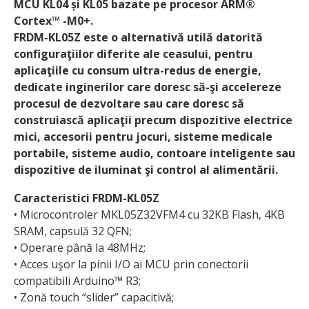
MCU KL04 și KL05 bazate pe procesor ARM®
Cortex™ -M0+.
FRDM-KL05Z este o alternativă utilă datorită
configuraţiilor diferite ale ceasului, pentru
aplicaţiile cu consum ultra-redus de energie,
dedicate inginerilor care doresc să-şi accelereze
procesul de dezvoltare sau care doresc să
construiască aplicaţii precum dispozitive electrice
mici, accesorii pentru jocuri, sisteme medicale
portabile, sisteme audio, contoare inteligente sau
dispozitive de iluminat şi control al alimentării.
Caracteristici FRDM-KL05Z
• Microcontroler MKL05Z32VFM4 cu 32KB Flash, 4KB
SRAM, capsulă 32 QFN;
• Operare până la 48MHz;
• Acces uşor la pinii I/O ai MCU prin conectorii
compatibili Arduino™ R3;
• Zonă touch “slider” capacitivă;