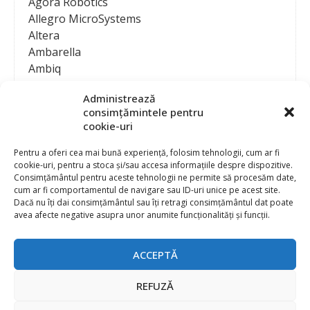
Agora Robotics
Allegro MicroSystems
Altera
Ambarella
Ambiq
AMD / Xilinx
Administrează
Amphenol
consimțămintele pentru
Analog Devices
cookie-uri
Anritsu Corporation
Ansys
Pentru a oferi cea mai bună experiență, folosim tehnologii, cum ar fi
cookie-uri, pentru a stoca și/sau accesa informațiile despre dispozitive.
APS
Consimțământul pentru aceste tehnologii ne permite să procesăm date,
Arduino
cum ar fi comportamentul de navigare sau ID-uri unice pe acest site.
Arm
Dacă nu îți dai consimțământul sau îți retragi consimțământul dat poate
avea afecte negative asupra unor anumite funcționalități și funcții.
Asentics
ASM
Astrocast
ACCEPTĂ
ATEN International
Contact
Publicitate
Atmel
REFUZĂ
Abonament la revista “Electronica Azi”
Newsletter
Atop
Politica de prelucrare a datelor (GDPR) si Cookie-uri