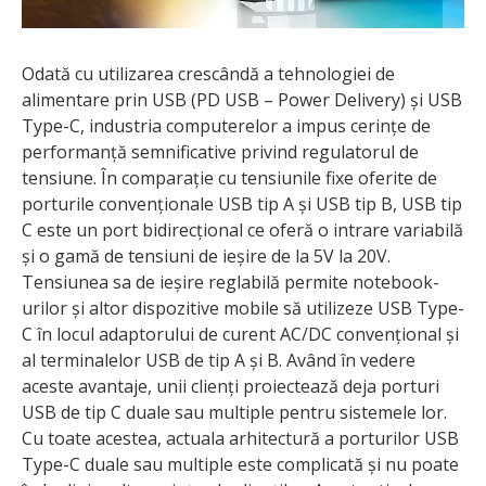
Odată cu utilizarea crescândă a tehnologiei de
alimentare prin USB (PD USB – Power Delivery) și USB
Type-C, industria computerelor a impus cerințe de
performanță semnificative privind regulatorul de
tensiune. În comparație cu tensiunile fixe oferite de
porturile convenționale USB tip A și USB tip B, USB tip
C este un port bidirecțional ce oferă o intrare variabilă
și o gamă de tensiuni de ieșire de la 5V la 20V.
Tensiunea sa de ieșire reglabilă permite notebook-
urilor și altor dispozitive mobile să utilizeze USB Type-
C în locul adaptorului de curent AC/DC convențional și
al terminalelor USB de tip A și B. Având în vedere
aceste avantaje, unii clienți proiectează deja porturi
USB de tip C duale sau multiple pentru sistemele lor.
Cu toate acestea, actuala arhitectură a porturilor USB
Type-C duale sau multiple este complicată și nu poate