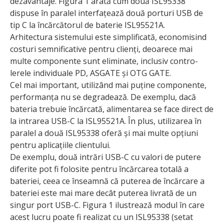
dezavantaje. Figura 1 arată cum două ISL95338
dispuse în paralel interfațează două porturi USB de
tip C la încărcătorul de baterie ISL95521A.
Arhitectura sistemului este simplificată, economisind
costuri semnificative pentru clienți, deoarece mai
multe componente sunt eliminate, inclusiv contro­
lerele individuale PD, ASGATE și OTG GATE.
Cel mai important, utilizând mai puține componente,
performanța nu se degradează. De exemplu, dacă
bateria trebuie încărcată, alimentarea se face direct de
la intrarea USB-C la ISL95521A. În plus, utilizarea în
paralel a două ISL95338 oferă și mai multe opțiuni
pentru aplicațiile clientului.
De exemplu, două intrări USB-C cu valori de putere
diferite pot fi folosite pentru încărcarea totală a
bateriei, ceea ce înseamnă că puterea de încărcare a
bateriei este mai mare decât puterea livrată de un
singur port USB-C. Figura 1 ilustrează modul în care
acest lucru poate fi realizat cu un ISL95338 (setat