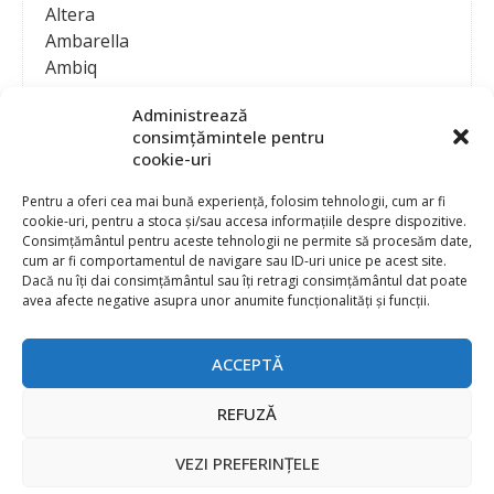
Altera
Ambarella
Ambiq
AMD / Xilinx
Administrează
Amphenol
consimțămintele pentru
Analog Devices
cookie-uri
Anritsu Corporation
Ansys
Pentru a oferi cea mai bună experiență, folosim tehnologii, cum ar fi
cookie-uri, pentru a stoca și/sau accesa informațiile despre dispozitive.
APS
Consimțământul pentru aceste tehnologii ne permite să procesăm date,
Arduino
cum ar fi comportamentul de navigare sau ID-uri unice pe acest site.
Arm
Dacă nu îți dai consimțământul sau îți retragi consimțământul dat poate
avea afecte negative asupra unor anumite funcționalități și funcții.
Asentics
ASM
Astrocast
ACCEPTĂ
ATEN International
Contact
Publicitate
Atmel
REFUZĂ
Abonament la revista “Electronica Azi”
Newsletter
Atop
Politica de prelucrare a datelor (GDPR) si Cookie-uri
VEZI PREFERINȚELE
ATTEND Technology
@
2026 EURO STANDARD PRESS 2000
Axiomet