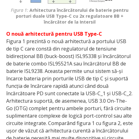
Figura 1:
Arhitectura încărcătorului de baterie pentru
porturi duale USB Type-C cu 2x regulatoare BB +
încărcător de la Intersil
O nouă arhitectură pentru USB Type-C
Figura 1 prezintă o nouă arhitectură a portului USB
de tip C care constă din regulatorul de tensiune
bidirecțional BB (buck-boost) ISL95338 și încăr­cătorul
de baterie combo ISL95521A sau încăr­cătorul BB de
baterie ISL9238. Aceasta permite unui sistem să-și
încarce bateria prin porturile USB de tip C și suportă
funcția de încărcare rapidă atunci când două
încărcătoare PD sunt conectate la USB-C_1 și USB-C_2.
Arhitectura suportă, de asemenea, USB 3.0 On-The-
Go (OTG) complet pentru ambele porturi, fără circuite
suplimentare complexe de logică port-control sau alte
circuite integrate. Comparând figura 1 cu figura 2, este
ușor de văzut că arhitectura curentă a încărcătorului
de baterie necesită mai multe dispozitive și circuite