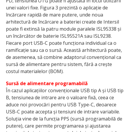
PD, tensiunea OTG poate fi ajustată în locul utilizării
unei valori fixe. Figura 3 prezintă o aplicație de
încărcare rapidă de mare putere, unde noua
arhitectură de încărcare a bateriei create de Intersil
poate fi extinsă la patru module paralele ISL95338 și
un încărcător de baterie ISL95521A sau ISL9238.
Fiecare port USB-C poate funcționa individual ca o
ramificație sau ca o sursă. Această arhitectură poate,
de asemenea, să combine adaptorul convențional ca
sursă de alimentare pentru sistem, fără a crește
costul materialelor (BOM).
Sursă de alimentare programabilă
În cazul aplicațiilor convenționale USB tip A și USB tip
B, tensiunea de intrare are o valoare fixă, ceea ce
aduce noi provocări pentru USB Type-C, deoarece
USB-C poate accepta și tensiuni de intrare variabile.
Soluția vine de la funcția PPS (sursă programabilă de
putere), care permite programarea și ajustarea