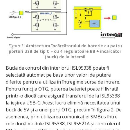
Figura 3:
Arhitectura încărcătorului de baterie cu patru
porturi USB de tip C – cu 4 regulatoare BB + încărcător
(buck) de la Intersil
Bucla de control din interiorul ISL95338 poate fi
selectată automat pe baza unor valori de putere
diferite pentru a utiliza în întregime sursa de intrare.
Pentru funcția OTG, puterea bateriei poate fi livrată
printr-o diodă care asigură transferul de la ISL95338
la ieșirea USB-C. Acest lucru elimină necesitatea unui
buck de 5V și a unei porți OTG, precum în figura 2. De
asemenea, prin utilizarea comunicației SMBus între
cele două module ISL95338, ISL95521A și controlerul