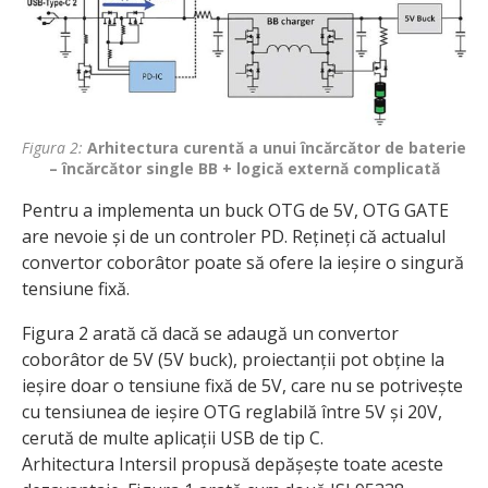
Figura 2:
Arhitectura curentă a unui încărcător de baterie
– încărcător single BB + logică externă complicată
Pentru a implementa un buck OTG de 5V, OTG GATE
are nevoie și de un controler PD. Rețineți că actualul
convertor coborâtor poate să ofere la ieșire o singură
tensiune fixă.
Figura 2 arată că dacă se adaugă un convertor
coborâtor de 5V (5V buck), proiectanții pot obține la
ieșire doar o tensiune fixă de 5V, care nu se potrivește
cu tensiunea de ieșire OTG reglabilă între 5V și 20V,
cerută de multe aplicații USB de tip C.
Arhitectura Intersil propusă depășește toate aceste