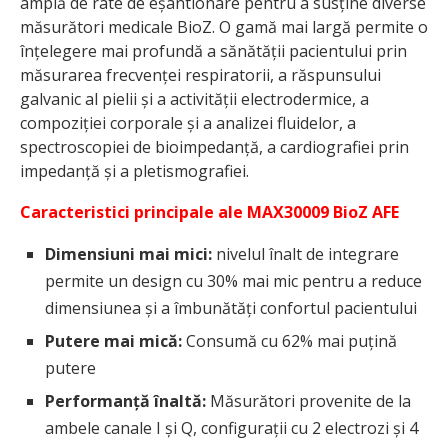
amplă de rate de eșantionare pentru a susține diverse
măsurători medicale BioZ. O gamă mai largă permite o
înțelegere mai profundă a sănătății pacientului prin
măsurarea frecvenței respiratorii, a răspunsului
galvanic al pielii și a activității electrodermice, a
compoziției corporale și a analizei fluidelor, a
spectroscopiei de bioimpedanță, a cardiografiei prin
impedanță și a pletismografiei.
Caracteristici principale ale MAX30009 BioZ AFE
Dimensiuni mai mici:
nivelul înalt de integrare
permite un design cu 30% mai mic pentru a reduce
dimensiunea și a îmbunătăți confortul pacientului
Putere mai mică:
Consumă cu 62% mai puțină
putere
Performanță înaltă:
Măsurători provenite de la
ambele canale I și Q, configurații cu 2 electrozi și 4