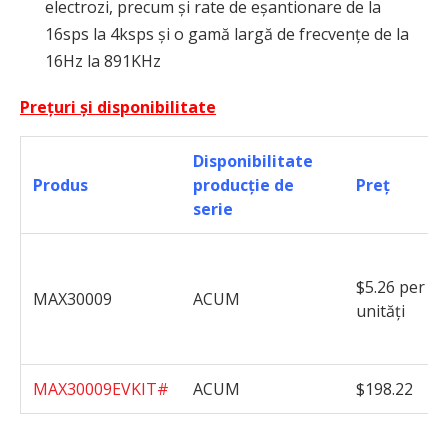
electrozi, precum și rate de eșantionare de la
16sps la 4ksps și o gamă largă de frecvențe de la
16Hz la 891KHz
Prețuri și disponibilitate
Disponibilitate
Produs
producție de
Preț
serie
$5.26 per 1,
MAX30009
ACUM
unități
MAX30009EVKIT#
ACUM
$198.22