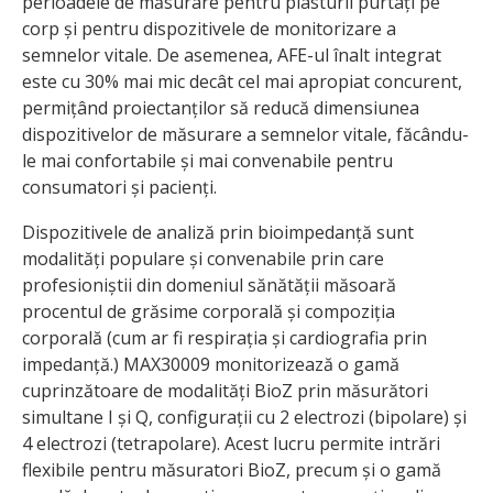
perioadele de măsurare pentru plasturii purtați pe
corp și pentru dispozitivele de monitorizare a
semnelor vitale. De asemenea, AFE-ul înalt integrat
este cu 30% mai mic decât cel mai apropiat concurent,
permițând proiectanților să reducă dimensiunea
dispozitivelor de măsurare a semnelor vitale, făcându-
le mai confortabile și mai convenabile pentru
consumatori și pacienți.
Dispozitivele de analiză prin bioimpedanță sunt
modalități populare și convenabile prin care
profesioniștii din domeniul sănătății măsoară
procentul de grăsime corporală și compoziția
corporală (cum ar fi respirația și cardiografia prin
impedanță.) MAX30009 monitorizează o gamă
cuprinzătoare de modalități BioZ prin măsurători
simultane I și Q, configurații cu 2 electrozi (bipolare) și
4 electrozi (tetrapolare). Acest lucru permite intrări
flexibile pentru măsuratori BioZ, precum și o gamă