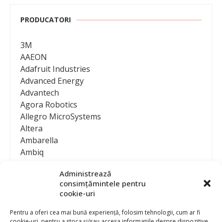
PRODUCATORI
3M
AAEON
Adafruit Industries
Advanced Energy
Advantech
Agora Robotics
Allegro MicroSystems
Altera
Ambarella
Ambiq
AMD / Xilinx
Administrează
Amphenol
consimțămintele pentru
Analog Devices
cookie-uri
Anritsu Corporation
Ansys
Pentru a oferi cea mai bună experiență, folosim tehnologii, cum ar fi
cookie-uri, pentru a stoca și/sau accesa informațiile despre dispozitive.