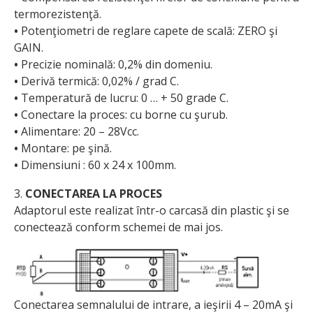
termorezistenţă.
•
Potenţiometri de reglare capete de scală: ZERO şi
GAIN.
•
Precizie nominală: 0,2% din domeniu.
•
Derivă termică: 0,02% / grad C.
•
Temperatură de lucru: 0 … + 50 grade C.
•
Conectare la proces: cu borne cu şurub.
•
Alimentare: 20 – 28Vcc.
•
Montare: pe şină.
•
Dimensiuni : 60 x 24 x 100mm.
3.
CONECTAREA LA PROCES
Adaptorul este realizat într-o carcasă din plastic şi se
conectează conform schemei de mai jos.
Conectarea semnalului de intrare, a ieşirii 4 – 20mA şi