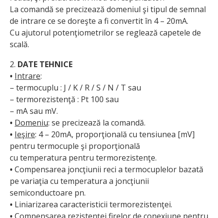
La comandă se precizează domeniul şi tipul de semnal
de intrare ce se doreşte a fi convertit în 4 – 20mA.
Cu ajutorul potenţiometrilor se reglează capetele de
scală.
2.
DATE TEHNICE
•
Intrare
:
– termocuplu : J / K / R / S / N / T sau
– termorezistenţă : Pt 100 sau
– mA sau mV.
•
Domeniu
: se precizează la comandă.
•
Ieşire
: 4 – 20mA, proporţională cu tensiunea [mV]
pentru termocuple şi proporţională
cu temperatura pentru termorezistenţe.
•
Compensarea joncţiunii reci a termocuplelor bazată
pe variaţia cu temperatura a joncţiunii
semiconductoare pn.
•
Liniarizarea caracteristicii termorezistenţei.
•
Compensarea rezistenţei firelor de conexiune pentru