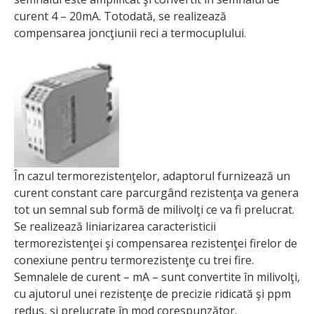
curent 4 – 20mA. Totodată, se realizează
compensarea joncţiunii reci a termocuplului.
În cazul termorezistenţelor, adaptorul furnizează un
curent constant care parcurgând rezistenţa va genera
tot un semnal sub formă de milivolţi ce va fi prelucrat.
Se realizează liniarizarea caracteristicii
termorezistenţei şi compensarea rezistenţei firelor de
conexiune pentru termorezistenţe cu trei fire.
Semnalele de curent – mA – sunt convertite în milivolţi,
cu ajutorul unei rezistenţe de precizie ridicată şi ppm
redus, şi prelucrate în mod corespunzător.