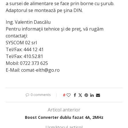
a sursei de alimentare se face prin borne cu şurub.
Adaptorul se montează pe şina DIN.
Ing. Valentin Dascălu
Pentru informaţii tehnice şi de preţ, vă rugăm
contactaţi:
SYSCOM 02 srl
Tel/Fax: 444 12 41
Tel/Fax: 410.52.81
Mobil: 0722 373 625
E-Mail: comat-elth@go.ro
0 comments
0
Articol anterior
Boost Converter dublu fazat 4A, 2MHz
Următorul articol