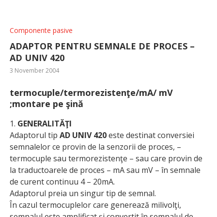
Componente pasive
ADAPTOR PENTRU SEMNALE DE PROCES –
AD UNIV 420
3 November 2004
termocuple/termorezistenţe/mA/ mV
;montare pe şină
1.
GENERALITĂŢI
Adaptorul tip
AD UNIV 420
este destinat conversiei
semnalelor ce provin de la senzorii de proces, –
termocuple sau termorezistenţe – sau care provin de
la traductoarele de proces – mA sau mV – în semnale
de curent continuu 4 – 20mA.
Adaptorul preia un singur tip de semnal.
În cazul termocuplelor care generează milivolţi,
semnalul este amplificat şi convertit în semnalul de