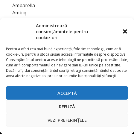
Ambarella
Ambiq
AMD / Xilinx
Administrează
Amphenol
consimțămintele pentru
Analog Devices
cookie-uri
Anritsu Corporation
Ansys
Pentru a oferi cea mai bună experiență, folosim tehnologii, cum ar fi
cookie-uri, pentru a stoca și/sau accesa informațiile despre dispozitive.
APS
Consimțământul pentru aceste tehnologii ne permite să procesăm date,
Arduino
cum ar fi comportamentul de navigare sau ID-uri unice pe acest site.
Arm
Dacă nu îți dai consimțământul sau îți retragi consimțământul dat poate
avea afecte negative asupra unor anumite funcționalități și funcții.
Asentics
ASM
Astrocast
ACCEPTĂ
ATEN International
Contact
Publicitate
Atmel
REFUZĂ
Abonament la revista “Electronica Azi”
Newsletter
Atop
Politica de prelucrare a datelor (GDPR) si Cookie-uri
VEZI PREFERINȚELE
ATTEND Technology
@
2026 EURO STANDARD PRESS 2000
Axiomet