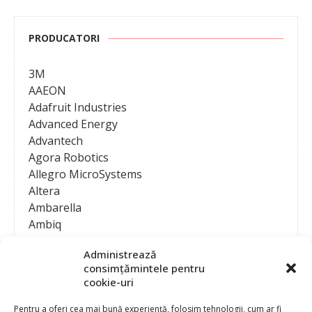
PRODUCATORI
3M
AAEON
Adafruit Industries
Advanced Energy
Advantech
Agora Robotics
Allegro MicroSystems
Altera
Ambarella
Ambiq
AMD / Xilinx
Administrează
Amphenol
consimțămintele pentru
Analog Devices
cookie-uri
Anritsu Corporation
Ansys
Pentru a oferi cea mai bună experiență, folosim tehnologii, cum ar fi