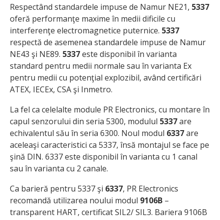
Respectând standardele impuse de Namur NE21,
5337
oferă performanţe maxime în medii dificile cu
interferenţe electromagnetice puternice.
5337
respectă de asemenea standardele impuse de Namur
NE43 şi NE89.
5337
este disponibil în varianta
standard pentru medii normale sau în varianta Ex
pentru medii cu potenţial explozibil, având certificări
ATEX, IECEx, CSA şi Inmetro.
La fel ca celelalte module PR Electronics, cu montare în
capul senzorului din seria 5300, modulul
5337
are
echivalentul său în seria 6300. Noul modul
6337
are
aceleaşi caracteristici ca 5337, însă montajul se face pe
şină DIN. 6337 este disponibil în varianta cu 1 canal
sau în varianta cu 2 canale.
Ca barieră pentru 5337 şi
6337
, PR Electronics
recomandă utilizarea noului modul
9106B
–
transparent HART, certificat SIL2/ SIL3. Bariera 9106B