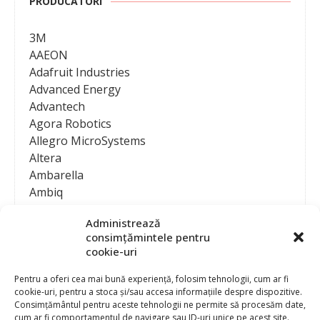
PRODUCATORI
3M
AAEON
Adafruit Industries
Advanced Energy
Advantech
Agora Robotics
Allegro MicroSystems
Altera
Ambarella
Ambiq
AMD / Xilinx
Administrează
Amphenol
consimțămintele pentru
Analog Devices
cookie-uri
Anritsu Corporation
Ansys
Pentru a oferi cea mai bună experiență, folosim tehnologii, cum ar fi
cookie-uri, pentru a stoca și/sau accesa informațiile despre dispozitive.
APS
Consimțământul pentru aceste tehnologii ne permite să procesăm date,
Arduino
cum ar fi comportamentul de navigare sau ID-uri unice pe acest site.