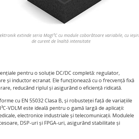
ektronik extinde seria MagI³C cu module coborâtoare variabile, cu ieșir
de curent de înaltă intensitate
nțiale pentru o soluție DC/DC completă: regulator,
e și inductor ecranat. Ele funcționează cu o frecvență fixă
e, reducând riplul și asigurând o eficiență ridicată.
forme cu EN 55032 Clasa B, și robusteței față de variațiile
I³C-VDLM este ideală pentru o gamă largă de aplicații:
icale, electronice industriale și telecomunicații. Modulele
esoare, DSP-uri și FPGA-uri, asigurând stabilitate și