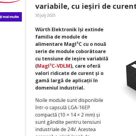
variabile, cu ieșiri de curen
30 July 2025
Würth Elektronik își extinde
familia de module de
alimentare MagI³C cu o nouă
serie de module coborâtoare
cu tensiune de ieșire variabilă
(
MagI³C-VDLM
), care oferă
valori ridicate de curent și o
gamă largă de aplicații în
domeniul industrial.
Noile module sunt disponibile
într-o capsulă LGA-16EP
compactă (10 × 14 × 2 mm) și
sunt gândite pentru tensiuni
industriale de 24V. Acestea