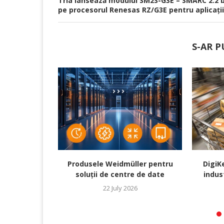
Tria lansează modulul SM2S-G3E – SMARC 2.2 
pe procesorul Renesas RZ/G3E pentru aplicați
S-AR P
Produsele Weidmüller pentru
DigiK
soluții de centre de date
indus
22 July 2026