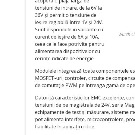
acoperă o plajă largă de
tensiuni de intrare, de la 6V la
36V și permit o tensiune de
ieșire reglabilă între 1V și 24V.
Sunt disponibile în variante cu
Würth El
curent de ieșire de 6A și 10A,
ceea ce le face potrivite pentru
alimentarea dispozitivelor cu
cerințe ridicate de energie.
Modulele integrează toate componentele ese
MOSFET-uri, controler, circuite de compensar
de comutație PWM pe întreaga gamă de operar
Datorită caracteristicilor EMC excelente, con
tensiunii de pe magistrala de 24V, seria Mag
echipamente de test și măsurare, sisteme med
pot alimenta interfețe, microcontrolere, proc
fiabilitate în aplicații critice.