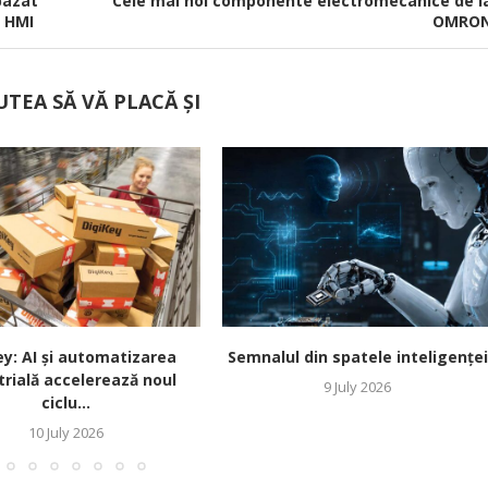
bazat
Cele mai noi componente electromecanice de l
i HMI
OMRO
UTEA SĂ VĂ PLACĂ ȘI
ey: AI și automatizarea
Semnalul din spatele inteligenței
trială accelerează noul
9 July 2026
ciclu...
10 July 2026