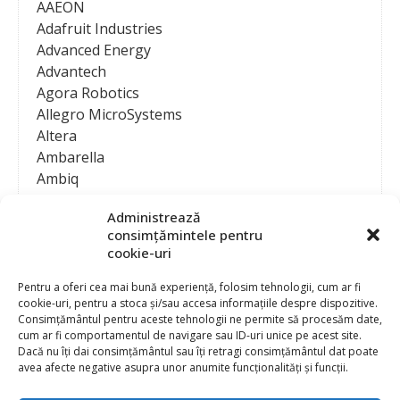
AAEON
Adafruit Industries
Advanced Energy
Advantech
Agora Robotics
Allegro MicroSystems
Altera
Ambarella
Ambiq
AMD / Xilinx
Administrează
Amphenol
consimțămintele pentru
Analog Devices
cookie-uri
Anritsu Corporation
Ansys
Pentru a oferi cea mai bună experiență, folosim tehnologii, cum ar fi
cookie-uri, pentru a stoca și/sau accesa informațiile despre dispozitive.
APS
Consimțământul pentru aceste tehnologii ne permite să procesăm date,
Arduino
cum ar fi comportamentul de navigare sau ID-uri unice pe acest site.
Arm
Dacă nu îți dai consimțământul sau îți retragi consimțământul dat poate
avea afecte negative asupra unor anumite funcționalități și funcții.
Asentics
ASM