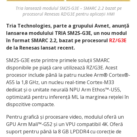
Tria lansează modulul SM2S-G3E – SMARC 2.2 bazat pe
procesorul Renesas RZ/G3E pentru aplicații HMI
Tria Technologies, parte a grupului Avnet, anunță
lansarea modulului TRIA SM2S-G3E, un nou modul
în format SMARC 2.2, bazat pe procesorul
RZ/G3E
de la Renesas lansat recent.
SM2S-G3E este printre primele soluții SMARC
disponibile pe piață care utilizează RZ/G3E. Acest
procesor include până la patru nuclee Arm® Cortex®-
A55 la 1,8 GHz, un nucleu real-time Cortex-M33
dedicat și o unitate neurală NPU Arm Ethos™-U55,
optimizată pentru inferență ML la marginea rețelei în
dispozitive compacte.
Pentru grafică și procesare video, modulul oferă un
GPU Arm Mali™-G52 și un VPU compatibil 4K. Oferă
suport pentru până la 8 GB LPDDR4 cu corecție de