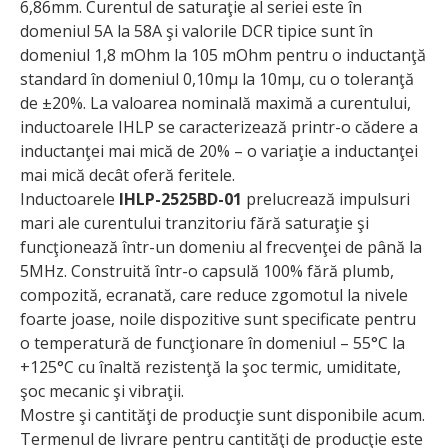
6,86mm. Curentul de saturaţie al seriei este în
domeniul 5A la 58A şi valorile DCR tipice sunt în
domeniul 1,8 mOhm la 105 mOhm pentru o inductanţă
standard în domeniul 0,10mµ la 10mµ, cu o toleranţă
de ±20%. La valoarea nominală maximă a curentului,
inductoarele IHLP se caracterizează printr-o cădere a
inductanţei mai mică de 20% – o variaţie a inductanţei
mai mică decât oferă feritele.
Inductoarele
IHLP-2525BD-01
prelucrează impulsuri
mari ale curentului tranzitoriu fără saturaţie şi
funcţionează într-un domeniu al frecvenţei de până la
5MHz. Construită într-o capsulă 100% fără plumb,
compozită, ecranată, care reduce zgomotul la nivele
foarte joase, noile dispozitive sunt specificate pentru
o temperatură de funcţionare în domeniul – 55°C la
+125°C cu înaltă rezistenţă la şoc termic, umiditate,
şoc mecanic şi vibraţii.
Mostre şi cantităţi de producţie sunt disponibile acum.
Termenul de livrare pentru cantităţi de producţie este