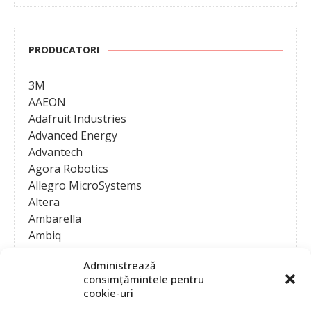
PRODUCATORI
3M
AAEON
Adafruit Industries
Advanced Energy
Advantech
Agora Robotics
Allegro MicroSystems
Altera
Ambarella
Ambiq
AMD / Xilinx
Administrează
Amphenol
consimțămintele pentru
Analog Devices
cookie-uri
Anritsu Corporation