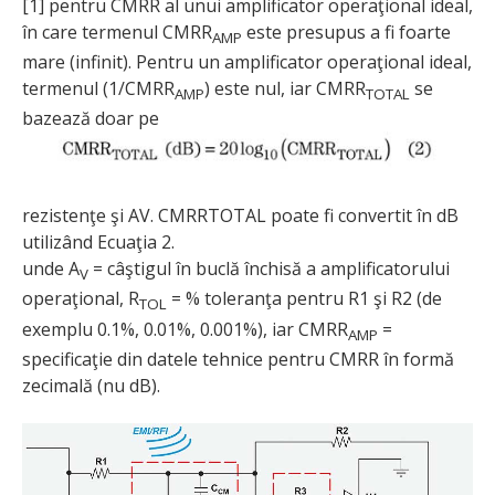
[1] pentru CMRR al unui amplificator operaţional ideal,
în care termenul CMRR
este presupus a fi foarte
AMP
mare (infinit). Pentru un amplificator operaţional ideal,
termenul (1/CMRR
) este nul, iar CMRR
se
AMP
TOTAL
bazează doar pe
rezistenţe şi AV. CMRRTOTAL poate fi convertit în dB
utilizând Ecuaţia 2.
unde A
= câştigul în buclă închisă a amplificatorului
V
ope­raţio­nal, R
= % to­le­­ranţa pentru R1 şi R2 (de
TOL
exemplu 0.1%, 0.01%, 0.001%), iar CMRR
=
AMP
specificaţie din datele tehnice pentru CMRR în formă
zecimală (nu dB).