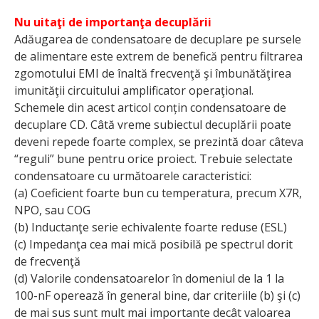
Nu uitaţi de importanţa decuplării
Adăugarea de condensatoare de decuplare pe sursele
de alimentare este extrem de benefică pentru filtrarea
zgomotului EMI de înaltă frecvenţă şi îmbunătăţirea
imunităţii circuitului amplificator operaţional.
Schemele din acest articol conțin condensatoare de
decuplare CD. Câtă vreme subiectul decuplării poate
deveni repede foarte complex, se prezintă doar câteva
“reguli” bune pentru orice proiect. Trebuie selectate
condensatoare cu următoarele caracteristici:
(a) Coeficient foarte bun cu temperatura, precum X7R,
NPO, sau COG
(b) Inductanţe serie echivalente foarte reduse (ESL)
(c) Impedanţa cea mai mică posibilă pe spectrul dorit
de frecvenţă
(d) Valorile condensatoarelor în domeniul de la 1 la
100-nF operează în general bine, dar criteriile (b) şi (c)
de mai sus sunt mult mai importante decât valoarea