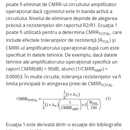
poate fi eliminat de CMRR-ul circuitului amplificator
operaţional dacă zgomotul este în banda activă a
circuitului. Nivelul de eliminare depinde de alegerea
precisă a rezistenţelor din raportul R2/R1. Ecuaţia 1
poate fi utilizată pentru a determina CMRR
, care
TOTAL
include efectele toleranţelor de rezistenţă (R
) şi
TOL
CMRR-ul amplificatorului operaţional după cum este
specificat în datele tehnice. De exemplu, dacă datele
tehnice ale amplificatorului operaţional specifică un
raport CMRR(dB) = 90dB, atunci (1/CMRR
) =
AMP
0.00003. În multe circuite, toleranţa rezistenţelor va fi
limita principală în atingerea ţintei de CMRR
.
TOTAL
Ecuaţia 1 este derivată dintr-o ecuaţie din bibliografie