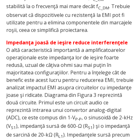
stabilită la o frecvenţă mai mare decât f
. Trebuie
C_DM
observat că dispozitivele cu rezistenţă la EMI pot fi
utilizate pentru a elimina componentele din marcajele
roşii, ceea ce simplifică proiectarea.
Impedanţa joasă de ieşire reduce interferenţele
O altă caracteristică importantă a amplificatoarelor
operaţionale este impedanţa lor de ieşire foarte
redusă, uzual de câţiva ohmi sau mai puţin în
majoritatea configuraţiilor. Pentru a înţelege cât de
benefic este acest lucru pentru reducerea EMI, trebuie
analizat impactul EMI asupra circuitelor cu impedanţe
joase şi ridicate. Diagrama din Figura 3 reprezintă
două circuite. Primul este un circuit audio ce
reprezintă intrarea unui convertor analog-digital
(ADC), ce este compus din 1-V
, o sinusoidă de 2-kHz
P-P
(V
), impedanţă sursă de 600-Ω (R
) şi o impedanţă
S1
S1
de sarcină de 20-kΩ (R
). Impedanţele sursă precum
L1