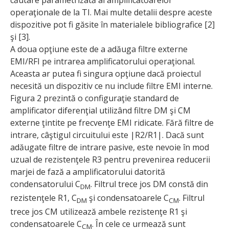
operaţionale de la TI. Mai multe detalii despre aceste
dispozitive pot fi găsite în materialele bibliografice [2]
şi [3].
A doua opţiune este de a adăuga filtre externe
EMI/RFI pe intrarea amplificatorului operaţional.
Aceasta ar putea fi singura opţiune dacă proiectul
necesită un dispozitiv ce nu include filtre EMI interne.
Figura 2 prezintă o configuraţie standard de
amplificator diferenţial utilizând filtre DM şi CM
externe ţintite pe frecvenţe EMI ridicate. Fără filtre de
intrare, câştigul circuitului este |R2/R1|. Dacă sunt
adăugate filtre de intrare pasive, este nevoie în mod
uzual de rezistenţele R3 pentru prevenirea reducerii
marjei de fază a amplificatorului datorită
condensatorului C
. Filtrul trece jos DM constă din
DM
rezistenţele R1, C
şi condensatoarele C
. Filtrul
DM
CM
trece jos CM utilizează ambele rezistenţe R1 şi
condensatoarele C
. În cele ce urmează sunt
CM