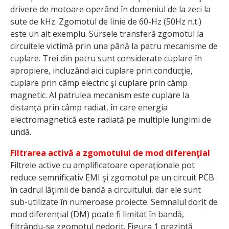
drivere de motoare operând în domeniul de la zeci la
sute de kHz. Zgomotul de linie de 60-Hz (50Hz n.t.)
este un alt exemplu. Sursele transferă zgomotul la
circuitele victimă prin una până la patru mecanisme de
cuplare. Trei din patru sunt considerate cuplare în
apropiere, incluzând aici cuplare prin conducţie,
cuplare prin câmp electric şi cuplare prin câmp
magnetic. Al patrulea mecanism este cuplare la
distanţă prin câmp radiat, în care energia
electromagnetică este radiată pe multiple lungimi de
undă.
Filtrarea activă a zgomotului de mod diferenţial
Filtrele active cu amplificatoare operaţionale pot
reduce semnificativ EMI şi zgomotul pe un circuit PCB
în cadrul lăţimii de bandă a circuitului, dar ele sunt
sub-utilizate în numeroase proiecte. Semnalul dorit de
mod diferenţial (DM) poate fi limitat în bandă,
filtrându-se zgomotul nedorit. Figura 1 prezintă