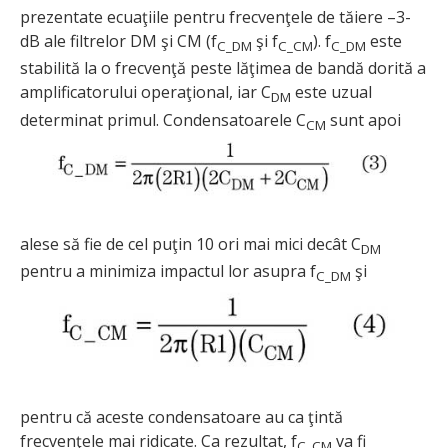
prezentate ecuaţiile pentru frecvenţele de tăiere –3-
dB ale filtrelor DM şi CM (f
şi f
). f
este
C_DM
C_CM
C_DM
stabilită la o frecvenţă peste lăţimea de bandă dorită a
amplificatorului operaţional, iar C
este uzual
DM
determinat primul. Condensatoarele C
sunt apoi
CM
alese să fie de cel puţin 10 ori mai mici decât C
DM
pentru a minimiza impactul lor asupra f
şi
C_DM
pentru că aceste condensatoare au ca ţintă
frecvenţele mai ridicate. Ca rezultat, f
va fi
C_CM