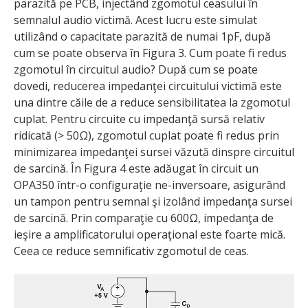
parazită pe PCB, injectând zgomotul ceasului în
semnalul audio victimă. Acest lucru este simulat
utilizând o capacitate parazită de numai 1pF, după
cum se poate observa în Figura 3. Cum poate fi redus
zgomotul în circuitul audio? După cum se poate
dovedi, reducerea impedanţei circuitului victimă este
una dintre căile de a reduce sensibilitatea la zgomotul
cuplat. Pentru circuite cu impedanţă sursă relativ
ridicată (> 50Ω), zgomotul cuplat poate fi redus prin
minimizarea impedanţei sursei văzută dinspre circuitul
de sarcină. În Figura 4 este adăugat în circuit un
OPA350 într-o configuraţie ne-inversoare, asigurând
un tampon pentru semnal şi izolând impedanţa sursei
de sarcină. Prin comparaţie cu 600Ω, impedanţa de
ieşire a amplificatorului operaţional este foarte mică.
Ceea ce reduce semnificativ zgomotul de ceas.