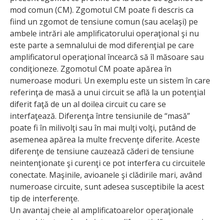
mod comun (CM). Zgomotul CM poate fi descris ca
fiind un zgomot de tensiune comun (sau acelaşi) pe
ambele intrări ale amplificatorului operaţional şi nu
este parte a semnalului de mod diferenţial pe care
amplificatorul operaţional încearcă să îl măsoare sau
condiţioneze. Zgomotul CM poate apărea în
numeroase moduri. Un exemplu este un sistem în care
referinţa de masă a unui circuit se află la un potenţial
diferit faţă de un al doilea circuit cu care se
interfaţează. Diferenţa între tensiunile de “masă”
poate fi în milivolţi sau în mai mulţi volţi, putând de
asemenea apărea la multe frecvenţe diferite. Aceste
diferenţe de tensiune cauzează căderi de tensiune
neintenţionate şi curenţi ce pot interfera cu circuitele
conectate. Maşinile, avioanele şi clădirile mari, având
numeroase circuite, sunt adesea susceptibile la acest
tip de interferenţe.
Un avantaj cheie al amplificatoarelor operaţionale