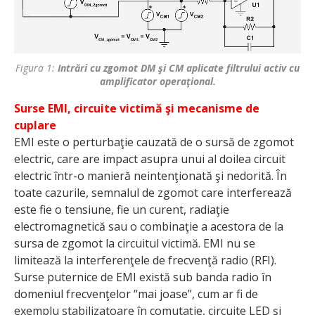
Figura 1:
Intrări cu zgomot DM şi CM aplicate filtrului activ cu
amplificator operaţional.
Surse EMI, circuite victimă şi mecanisme de
cuplare
EMI este o perturbaţie cauzată de o sursă de zgomot
electric, care are impact asupra unui al doilea circuit
electric într-o manieră neintenţionată şi nedorită. În
toate cazurile, semnalul de zgomot care interferează
este fie o tensiune, fie un curent, radiaţie
electromagnetică sau o combinaţie a acestora de la
sursa de zgomot la circuitul victimă. EMI nu se
limitează la interferenţele de frecvenţă radio (RFI).
Surse puternice de EMI există sub banda radio în
domeniul frecvenţelor “mai joase”, cum ar fi de
exemplu stabilizatoare în comutaţie, circuite LED şi