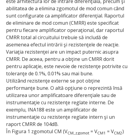
este arhitectura lor de intrare diferenţială, precum şi
abilitatea de a elimina zgomotul de mod comun când
sunt configurate ca amplificator diferenţial. Raportul
de eliminare de mod comun (CMRR) este specificat
pentru fiecare amplificator operaţional, dar raportul
CMRR total al circuitului trebuie să includă de
asemenea efectul intrării şi rezistenţele de reacţie.
Variaţia rezistenţei are un impact puternic asupra
CMRR. De aceea, pentru a obţine un CMRR dorit
pentru aplicaţie, este nevoie de rezistenţe potrivite cu
toleranţe de 0.1%, 0.01% sau mai bune.
Utilizând rezistenţe externe se pot obţine
performanţe bune. O altă opţiune o reprezintă însă
utilizarea unor amplificatoare diferenţiale sau de
instrumentaţie cu rezistenţe reglate interne. De
exemplu, INA188 este un amplificator de
instrumentaţie cu rezistenţe reglate intern şi un
raport CMRR de 104dB.
În Figura 1 zgomotul CM (V
= V
= V
)
CM_zgomot
CM1
CM2