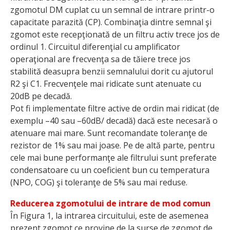
zgomotul DM cuplat cu un semnal de intrare printr-o
capacitate parazită (CP). Combinaţia dintre semnal şi
zgomot este recepţionată de un filtru activ trece jos de
ordinul 1. Circuitul diferenţial cu amplificator
operaţional are frecvenţa sa de tăiere trece jos
stabilită deasupra benzii semnalului dorit cu ajutorul
R2 şi C1. Frecvenţele mai ridicate sunt atenuate cu
20dB pe decadă.
Pot fi implementate filtre active de ordin mai ridicat (de
exemplu –40 sau –60dB/ decadă) dacă este necesară o
atenuare mai mare. Sunt recomandate toleranţe de
rezistor de 1% sau mai joase. Pe de altă parte, pentru
cele mai bune performanţe ale filtrului sunt preferate
condensatoare cu un coeficient bun cu temperatura
(NPO, COG) şi toleranţe de 5% sau mai reduse.
Reducerea zgomotului de intrare de mod comun
În Figura 1, la intrarea circuitului, este de asemenea
prezent zgomot ce provine de la surse de zgomot de