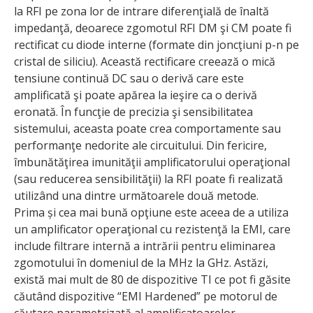
la RFI pe zona lor de intrare diferenţială de înaltă
impedanţă, deoarece zgomotul RFI DM şi CM poate fi
rectificat cu diode interne (formate din joncţiuni p-n pe
cristal de siliciu). Această rectificare creează o mică
tensiune continuă DC sau o derivă care este
amplificată şi poate apărea la ieşire ca o derivă
eronată. În funcţie de precizia şi sensibilitatea
sistemului, aceasta poate crea comportamente sau
performanţe nedorite ale circuitului. Din fericire,
îmbunătăţirea imunităţii amplificatorului operaţional
(sau reducerea sensibilităţii) la RFI poate fi realizată
utilizând una dintre următoarele două metode.
Prima și cea mai bună opţiune este aceea de a utiliza
un amplificator operaţional cu rezistenţă la EMI, care
include filtrare internă a intrării pentru eliminarea
zgomotului în domeniul de la MHz la GHz. Astăzi,
există mai mult de 80 de dispozi­tive TI ce pot fi găsite
căutând dispozitive “EMI Hardened” pe motorul de
căutare parametrizată al amplificatoarelor