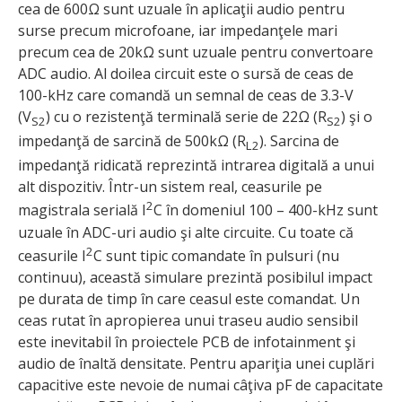
cea de 600Ω sunt uzuale în aplicaţii audio pentru
surse precum microfoane, iar impedanţele mari
precum cea de 20kΩ sunt uzuale pentru convertoare
ADC audio. Al doilea circuit este o sursă de ceas de
100-kHz care comandă un semnal de ceas de 3.3-V
(V
) cu o rezistenţă terminală serie de 22Ω (R
) şi o
S2
S2
impedanţă de sarcină de 500kΩ (R
). Sarcina de
L2
impedanţă ridicată reprezintă intrarea digitală a unui
alt dispozitiv. Într-un sistem real, ceasurile pe
2
magistrala serială I
C în domeniul 100 – 400-kHz sunt
uzuale în ADC-uri audio şi alte circuite. Cu toate că
2
ceasurile I
C sunt tipic comandate în pulsuri (nu
continuu), această simulare prezintă posibilul impact
pe durata de timp în care ceasul este comandat. Un
ceas rutat în apropierea unui traseu audio sensibil
este inevitabil în proiectele PCB de infotainment şi
audio de înaltă densitate. Pentru apariţia unei cuplări
capacitive este nevoie de numai câţiva pF de capacitate