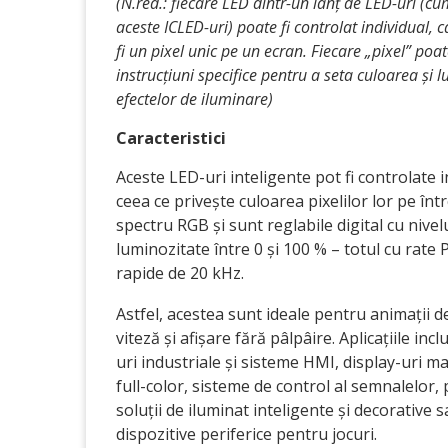
(N.red.: fiecare LED dintr-un lanț de LED-uri (c
aceste ICLED-uri) poate fi controlat individual, c
fi un pixel unic pe un ecran. Fiecare „pixel” poa
instrucțiuni specifice pentru a seta culoarea și 
efectelor de iluminare)
Caracteristici
Aceste LED-uri inteligente pot fi controlate i
ceea ce privește culoarea pixelilor lor pe înt
spectru RGB și sunt reglabile digital cu nivel
luminozitate între 0 și 100 % – totul cu rat
rapide de 20 kHz.
Astfel, acestea sunt ideale pentru animații 
viteză și afișare fără pâlpâire. Aplicațiile incl
uri industriale și sisteme HMI, display-uri ma
full-color, sisteme de control al semnalelor,
soluții de iluminat inteligente și decorative 
dispozitive periferice pentru jocuri.