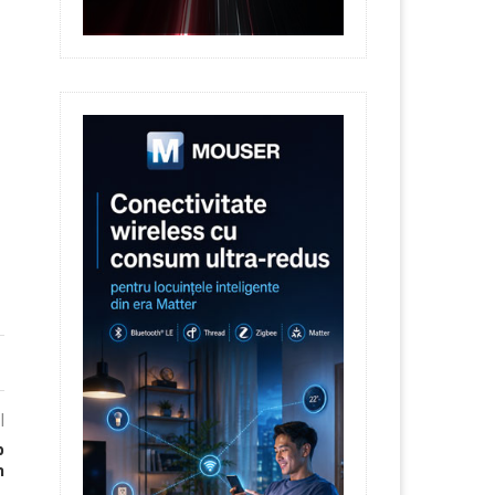
l
b
n