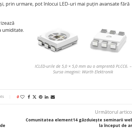
și, prin urmare, pot înlocui LED-uri mai puțin avansate fără
rizează
a umiditate.
ICLED-urile de 5,0 × 5,0 mm au o amprentă PLCC6. –
Sursa imaginii: Würth Elektronik
ts
0
Următorul artico
Comunitatea element14 găzduiește seminarii we
 de
la început de a