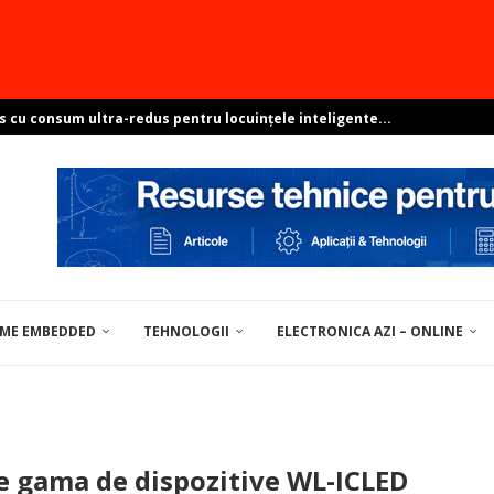
s cu consum ultra-redus pentru locuințele inteligente...
e sisteme ambientale perfect integrate?
resant? Arată-ne proiectul și poți...
pentru soluții de centre de date
ovocările dezvoltării Linux în...
EME EMBEDDED
TEHNOLOGII
ELECTRONICA AZI – ONLINE
UNELTE / MATERIALE PENTRU ELECTRONICĂ
de gama de dispozitive WL-ICLED