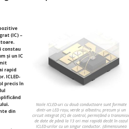
pozitive
rat (IC) –
ctoare.
i constau
um și un IC
mit
ai rapid
r. ICLED-
l precis în
lul
mplificând
lui.
Noile ICLED-uri cu două conductoare sunt formate
dintr-un LED roșu, verde și albastru, precum și un
nte din
circuit integrat (IC) de control, permițând o transmisi
de date de până la 13 ori mai rapidă decât în cazul
ICLED-urilor cu un singur conductor. (dimensiunea