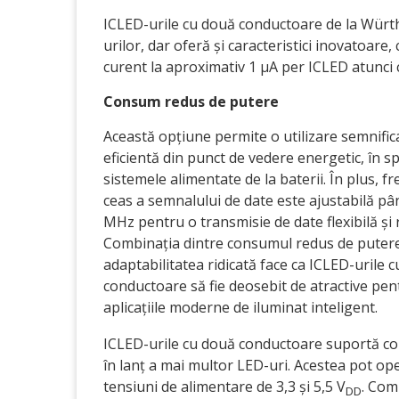
ICLED-urile cu două conductoare de la Würth
urilor, dar oferă și caracteristici inovatoar
curent la aproximativ 1 µA per ICLED atunci 
Consum redus de putere
Această opțiune permite o utilizare semnific
eficientă din punct de vedere energetic, în sp
sistemele alimentate de la baterii. În plus, f
ceas a semnalului de date este ajustabilă pâ
MHz pentru o transmisie de date flexibilă și 
Combinația dintre consumul redus de putere
adaptabilitatea ridicată face ca ICLED-urile 
conductoare să fie deosebit de atractive pen
aplicațiile moderne de iluminat inteligent.
ICLED-urile cu două conductoare suportă c
în lanț a mai multor LED-uri. Acestea pot op
tensiuni de alimentare de 3,3 și 5,5 V
. Com
DD