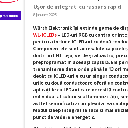
Ușor de integrat, cu răspuns rapid
8 January 2025
Würth Elektronik își extinde gama de dis
WL-ICLEDs
– LED-uri RGB cu controler integ
pentru a include ICLED-uri cu două condu
Componentele sunt adresabile ca pixeli
ș
dintr-un LED roșu, verde și albastru, prec
preprogramat în aceeași capsulă. Ele per
transmiterea datelor de până la 13 ori m
decât cu ICLED-urile cu un singur conducto
urile cu două conductoare oferă un contro
aplicațiile cu LED-uri care necesită contro
individual al culorii și al luminozității, si
astfel semnificativ complexitatea cablaju
Modul sleep integrat le face și mai eficie
punct de vedere energetic.