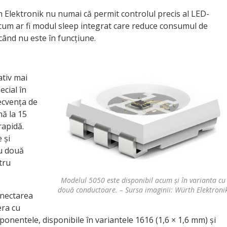
 Elektronik nu numai că permit controlul precis al LED-
e, cum ar fi modul sleep integrat care reduce consumul de
când nu este în funcțiune.
ativ mai
ecial în
recvența de
nă la 15
rapidă.
 și
cu două
tru
Modelul 5050 este disponibil acum și în varianta cu
două conductoare. – Sursa imaginii: Würth Elektroni
onectarea
era cu
ponentele, disponibile în variantele 1616 (1,6 × 1,6 mm) și