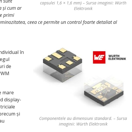
um sunt
capsulei 1,6 × 1,6 mm) – Sursa imaginii: Würth
a și cum ar
Elektronik
te primi
luminozitatea, ceea ce permite un control foarte detaliat al
ndividual în
regul
uri de
e PWM
de mare
ud display-
triciale
 precum și
Componentele au dimensiuni standard. – Sursa
sau
imaginii: Würth Elektronik