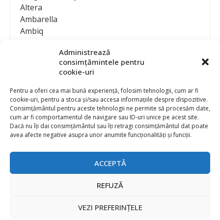
Altera
Ambarella
Ambiq
AMD / Xilinx
Administrează
Amphenol
consimțămintele pentru
Analog Devices
cookie-uri
Anritsu Corporation
Ansys
Pentru a oferi cea mai bună experiență, folosim tehnologii, cum ar fi
cookie-uri, pentru a stoca și/sau accesa informațiile despre dispozitive.
APS
Consimțământul pentru aceste tehnologii ne permite să procesăm date,
Arduino
cum ar fi comportamentul de navigare sau ID-uri unice pe acest site.
Arm
Dacă nu îți dai consimțământul sau îți retragi consimțământul dat poate
avea afecte negative asupra unor anumite funcționalități și funcții.
Asentics
ASM
Astrocast
ACCEPTĂ
ATEN International
Contact
Publicitate
Atmel
REFUZĂ
Abonament la revista “Electronica Azi”
Newsletter
Atop
Politica de prelucrare a datelor (GDPR) si Cookie-uri
VEZI PREFERINȚELE
ATTEND Technology
@
2026 EURO STANDARD PRESS 2000
Axiomet