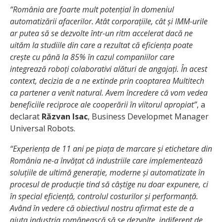
“România are foarte mult potențial în domeniul
automatizării afacerilor. Atât corporațiile, cât și IMM-urile
ar putea să se dezvolte într-un ritm accelerat dacă ne
uităm la studiile din care a rezultat că eficiența poate
crește cu până la 85% în cazul companiilor care
integrează roboți colaborativi alături de angajați. În acest
context, decizia de a ne extinde prin cooptarea Multitech
ca partener a venit natural. Avem încredere că vom vedea
beneficiile reciproce ale cooperării în viitorul apropiat”
, a
declarat
Răzvan Isac
, Business Developmet Manager
Universal Robots.
“Experiența de 11 ani pe piața de marcare și etichetare din
România ne-a învățat că industriile care implementează
soluțiile de ultimă generație, moderne și automatizate în
procesul de producție tind să câștige nu doar expunere, ci
în special eficiență, controlul costurilor și performanță.
Având în vedere că obiectivul nostru afirmat este de a
ajuta industria românească să se dezvolte, indiferent de