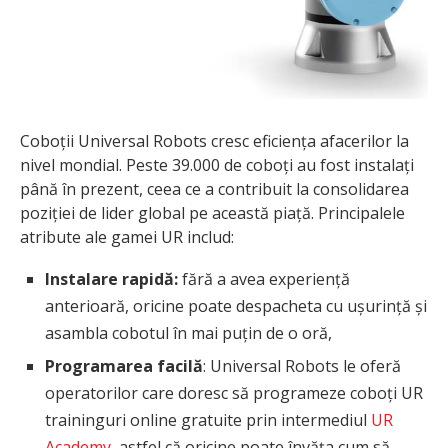
Coboții Universal Robots cresc eficiența afacerilor la
nivel mondial. Peste 39.000 de coboți au fost instalați
până în prezent, ceea ce a contribuit la consolidarea
poziției de lider global pe această piață. Principalele
atribute ale gamei UR includ:
Instalare rapidă:
fără a avea experiență
anterioară, oricine poate despacheta cu ușurință și
asambla cobotul în mai puțin de o oră,
Programarea facilă
: Universal Robots le oferă
operatorilor care doresc să programeze coboți UR
traininguri online gratuite prin intermediul
UR
Academy
, astfel că oricine poate învăța cum să