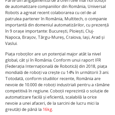
Parte din angajamentul de a oferi cele mai noi soluții
de automatizare companiilor din România, Universal
Robots a agreat recent colaborarea cu cel de-al
patrulea partener în România, Multitech, o companie
importantă din domeniul automatizărilor, cu prezență
în 9 orașe importante: București, Ploiești, Cluj-
Napoca, Brașov, Târgu-Mureș, Craiova, Iași, Arad și
Vaslui.
Piața roboților are un potențial major atât la nivel
global, cât și în România. Conform unui raport IFR
(Federația Internațională de Robotică) din 2018, piața
mondială de roboți va crește cu 14% în următorii 3 ani.
Totodată, conform studiilor recente, România are
nevoie de 10.000 de roboți industriali pentru a rămâne
competitivă în regiune. Coboții reprezintă o soluție de
automatizare facilă și eficientă, scalabilă la orice
nevoie a unei afaceri, de la sarcini de lucru mici la
greutăți de până la
16kg
.