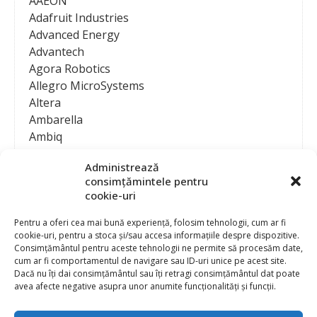
AAEON
Adafruit Industries
Advanced Energy
Advantech
Agora Robotics
Allegro MicroSystems
Altera
Ambarella
Ambiq
AMD / Xilinx
Administrează
Amphenol
consimțămintele pentru
Analog Devices
cookie-uri
Anritsu Corporation
Ansys
Pentru a oferi cea mai bună experiență, folosim tehnologii, cum ar fi
cookie-uri, pentru a stoca și/sau accesa informațiile despre dispozitive.
APS
Consimțământul pentru aceste tehnologii ne permite să procesăm date,
Arduino
cum ar fi comportamentul de navigare sau ID-uri unice pe acest site.
Arm
Dacă nu îți dai consimțământul sau îți retragi consimțământul dat poate
avea afecte negative asupra unor anumite funcționalități și funcții.
Asentics
ASM