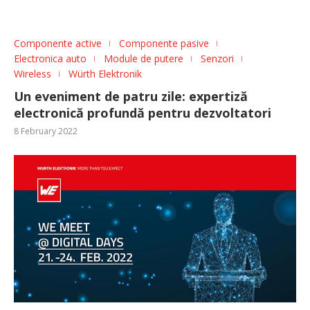
Componente active
Componente pasive
Electronica auto
Module de putere
Senzori
Wireless
Würth Elektronik
Un eveniment de patru zile: expertiză
electronică profundă pentru dezvoltatori
8 February 2022