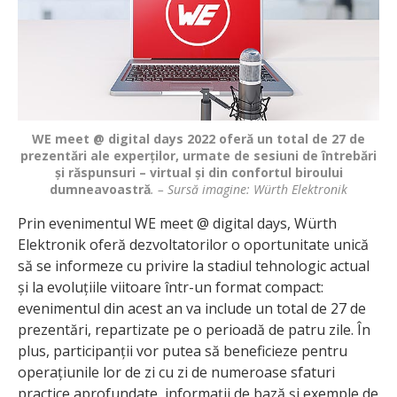
WE meet @ digital days 2022 oferă un total de 27 de
prezentări ale experților, urmate de sesiuni de întrebări
și răspunsuri – virtual și din confortul biroului
dumneavoastră
. – Sursă imagine: Würth Elektronik
Prin evenimentul WE meet @ digital days, Würth
Elektronik oferă dezvoltatorilor o oportunitate unică
să se informeze cu privire la stadiul tehnologic actual
și la evoluțiile viitoare într-un format compact:
evenimentul din acest an va include un total de 27 de
prezentări, repartizate pe o perioadă de patru zile. În
plus, participanții vor putea să beneficieze pentru
operațiunile lor de zi cu zi de numeroase sfaturi
practice aprofundate, informații de bază și exemple de