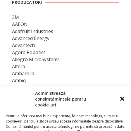
PRODUCATORI
3M
AAEON
Adafruit Industries
Advanced Energy
Advantech
Agora Robotics
Allegro MicroSystems
Altera
Ambarella
Ambiq
AMD / Xilinx
Administrează
Amphenol
consimțămintele pentru
Analog Devices
cookie-uri
Anritsu Corporation
Ansys
Pentru a oferi cea mai bună experiență, folosim tehnologii, cum ar fi
cookie-uri, pentru a stoca și/sau accesa informațiile despre dispozitive.
APS
Consimțământul pentru aceste tehnologii ne permite să procesăm date,
Arduino