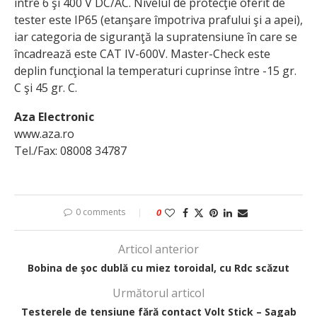
între 6 şi 400 V DC/AC. Nivelul de protecţie oferit de
tester este IP65 (etanşare împotriva prafului şi a apei),
iar categoria de siguranţă la supratensiune în care se
încadrează este CAT IV-600V. Master-Check este
deplin funcţional la temperaturi cuprinse între -15 gr.
C şi 45 gr. C.
Aza Electronic
www.aza.ro
Tel./Fax: 08008 34787
0 comments
0
Articol anterior
Bobina de şoc dublă cu miez toroidal, cu Rdc scăzut
Următorul articol
Testerele de tensiune fără contact Volt Stick – Sagab