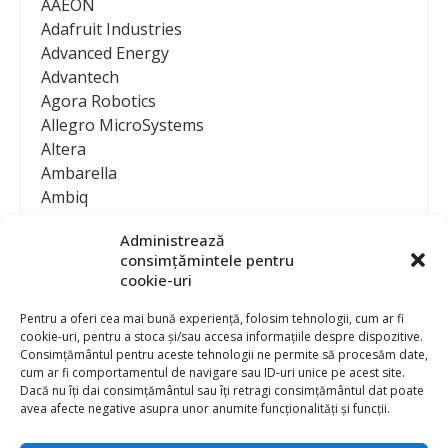
AAEON
Adafruit Industries
Advanced Energy
Advantech
Agora Robotics
Allegro MicroSystems
Altera
Ambarella
Ambiq
AMD / Xilinx
Administrează
Amphenol
consimțămintele pentru
Analog Devices
cookie-uri
Anritsu Corporation
Ansys
Pentru a oferi cea mai bună experiență, folosim tehnologii, cum ar fi
cookie-uri, pentru a stoca și/sau accesa informațiile despre dispozitive.
APS
Consimțământul pentru aceste tehnologii ne permite să procesăm date,
Arduino
cum ar fi comportamentul de navigare sau ID-uri unice pe acest site.
Arm
Dacă nu îți dai consimțământul sau îți retragi consimțământul dat poate
avea afecte negative asupra unor anumite funcționalități și funcții.
Asentics
ASM