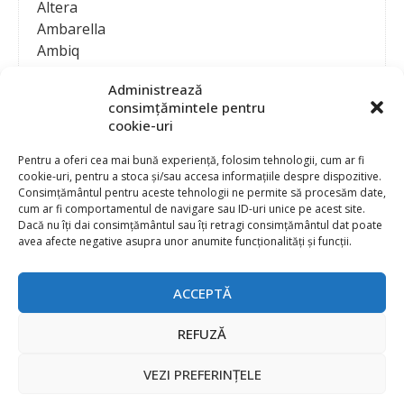
Altera
Ambarella
Ambiq
AMD / Xilinx
Administrează
Amphenol
consimțămintele pentru
Analog Devices
cookie-uri
Anritsu Corporation
Ansys
Pentru a oferi cea mai bună experiență, folosim tehnologii, cum ar fi
cookie-uri, pentru a stoca și/sau accesa informațiile despre dispozitive.
APS
Consimțământul pentru aceste tehnologii ne permite să procesăm date,
Arduino
cum ar fi comportamentul de navigare sau ID-uri unice pe acest site.
Arm
Dacă nu îți dai consimțământul sau îți retragi consimțământul dat poate
avea afecte negative asupra unor anumite funcționalități și funcții.
Asentics
ASM
Astrocast
ACCEPTĂ
ATEN International
Contact
Publicitate
Atmel
REFUZĂ
Abonament la revista “Electronica Azi”
Newsletter
Atop
Politica de prelucrare a datelor (GDPR) si Cookie-uri
VEZI PREFERINȚELE
ATTEND Technology
@
2026 EURO STANDARD PRESS 2000
Axiomet