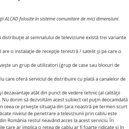
aţii ALCAD folosite în sisteme comunitare de mici dimensiuni
.
distribuţie al semnalului de televiziune există trei variante
l are o instalaţie de recepţie terestră / satelit şi pe care o
veşte un grup de utilizatori (grup de case sau blocuri de
u care oferă serviciul de distribuire cu plată a canalelor de
şi dezavantaje atât din punct de vedere tehnic (al calităţii
iar. Nu dorim să dezvoltăm acest subiect cel puţin deocamdată
n ceea ce priveşte situaţia din ţara noastră pe termen scurt
ăcate nivelul de penetrare a televiziunii prin cablu este
din România restul neavând acces la acest serviciu. În
e care ar implica o reţea de cablu ar fi foarte ridicate şi în