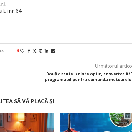
.l.
lui nr. 64
ts
0
Următorul artico
Două circute izolate optic, convertor A/
programabil pentru comanda motoarelo
UTEA SĂ VĂ PLACĂ ȘI