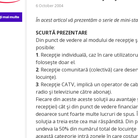
6 October 2004
În acest articol vă prezentăm o serie de mini-st
SCURTĂ PREZENTARE
Din punct de vedere al modului de recepţie şi 
posibile:
1
. Recepţie individuală, caz în care utilizatoru
foloseşte doar el.
2
. Recepţie comunitară (colectivă) care deser
locuinţe).
3
. Recepţie CATV, implică un operator de cabl
radio şi televiziune către abonaţi.
Fiecare din aceste aceste soluţii au avantaje 
recepţiei) cât şi din punct de vedere financ
deoarece sunt foarte multe lucruri de spus. Î
soluţia a treia este cea mai răspândită. Din p
undeva la 50% din numărul total de locuinţe 
această categorie intră zonele în care costuril