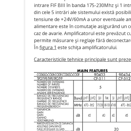
intrare FIF BIII în banda 175-230Mhz şi 1 i
din cele 5 intrări ale sistemului există posibi
tensiune de +24V/60mA a unor eventuale ampl
alimentare este în comutaţie asigurând un c
caz de avarie. Amplificatorul este prevăzut c
permite măsurare şi reglaje fără deconectare
În
figura 1
este schiţa amplificatorului.
Caracteristicile tehnice principale sunt preze