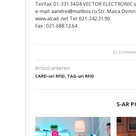
Tel/fax: 01-331.34.04 VECTOR ELECTRONIC s.r
e-mail: aandrei@mailbox.ro Str. Maica Domnu
www.alcad .net Tel: 021-242.31.90
Fax : 021-688.12.64
0 commen
Articol anterior
CARD-uri RFID, TAG-uri RFID
S-AR P