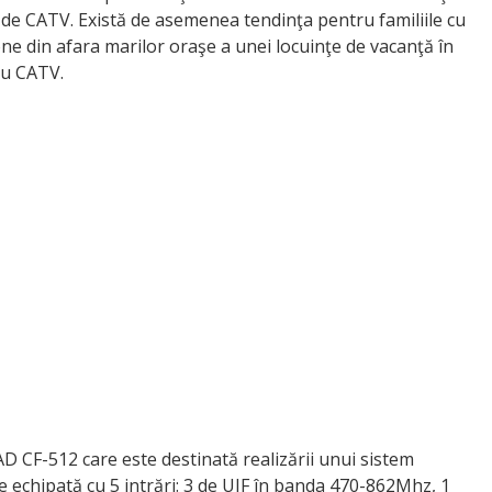
i de CATV. Există de asemenea tendinţa pentru familiile cu
one din afara marilor oraşe a unei locuinţe de vacanţă în
iu CATV.
 CF-512 care este destinată realizării unui sistem
te echipată cu 5 intrări: 3 de UIF în banda 470-862Mhz, 1