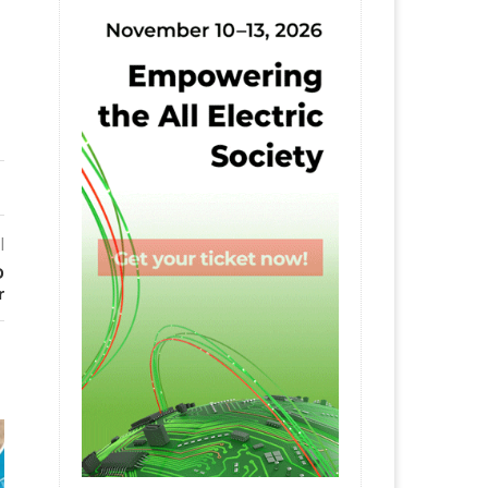
l
D
r