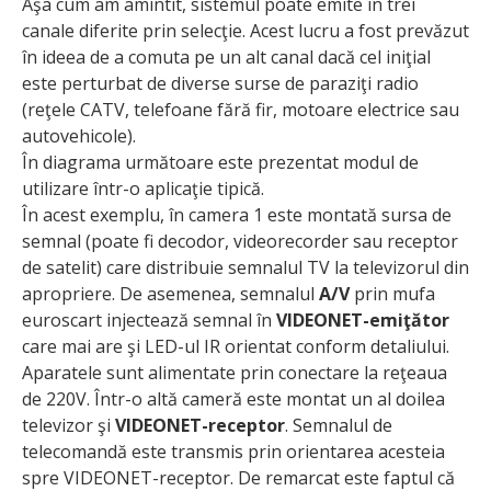
Aşa cum am amintit, sistemul poate emite în trei
canale diferite prin selecţie. Acest lucru a fost prevăzut
în ideea de a comuta pe un alt canal dacă cel iniţial
este perturbat de diverse surse de paraziţi radio
(reţele CATV, telefoane fără fir, motoare electrice sau
autovehicole).
În diagrama următoare este prezentat modul de
utilizare într-o aplicaţie tipică.
În acest exemplu, în camera 1 este montată sursa de
semnal (poate fi decodor, videorecorder sau receptor
de satelit) care distribuie semnalul TV la televizorul din
apropriere. De asemenea, semnalul
A/V
prin mufa
euroscart injectează semnal în
VIDEONET-emiţător
care mai are şi LED-ul IR orientat conform detaliului.
Aparatele sunt alimentate prin conectare la reţeaua
de 220V. Într-o altă cameră este montat un al doilea
televizor şi
VIDEONET-receptor
. Semnalul de
telecomandă este transmis prin orientarea acesteia
spre VIDEONET-receptor. De remarcat este faptul că