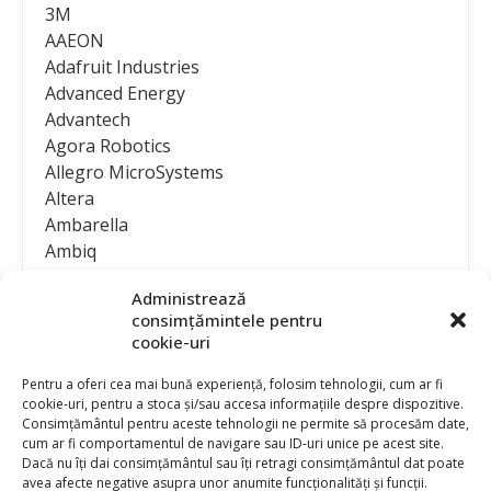
3M
AAEON
Adafruit Industries
Advanced Energy
Advantech
Agora Robotics
Allegro MicroSystems
Altera
Ambarella
Ambiq
AMD / Xilinx
Administrează
Amphenol
consimțămintele pentru
Analog Devices
cookie-uri
Anritsu Corporation
Ansys
Pentru a oferi cea mai bună experiență, folosim tehnologii, cum ar fi
cookie-uri, pentru a stoca și/sau accesa informațiile despre dispozitive.
APS
Consimțământul pentru aceste tehnologii ne permite să procesăm date,
Arduino
cum ar fi comportamentul de navigare sau ID-uri unice pe acest site.
Arm
Dacă nu îți dai consimțământul sau îți retragi consimțământul dat poate
avea afecte negative asupra unor anumite funcționalități și funcții.
Asentics