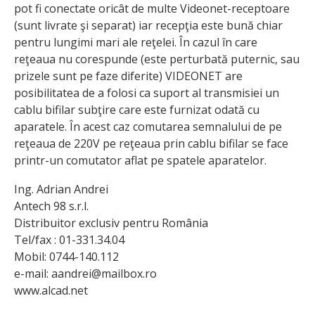
pot fi conectate oricât de multe Videonet-receptoare
(sunt livrate şi separat) iar recepţia este bună chiar
pentru lungimi mari ale reţelei. În cazul în care
reţeaua nu corespunde (este perturbată puternic, sau
prizele sunt pe faze diferite) VIDEONET are
posibilitatea de a folosi ca suport al transmisiei un
cablu bifilar subţire care este furnizat odată cu
aparatele. În acest caz comutarea semnalului de pe
reţeaua de 220V pe reţeaua prin cablu bifilar se face
printr-un comutator aflat pe spatele aparatelor.
Ing. Adrian Andrei
Antech 98 s.r.l.
Distribuitor exclusiv pentru România
Tel/fax : 01-331.34.04
Mobil: 0744-140.112
e-mail: aandrei@mailbox.ro
www.alcad.net