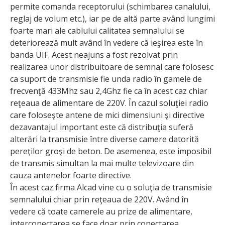
permite comanda receptorului (schimbarea canalului,
reglaj de volum etc.), iar pe de altă parte având lungimi
foarte mari ale cablului calitatea semnalului se
deteriorează mult având în vedere că ieşirea este în
banda UIF. Acest neajuns a fost rezolvat prin
realizarea unor distribuitoare de semnal care folosesc
ca suport de transmisie fie unda radio în gamele de
frecvenţă 433Mhz sau 2,4Ghz fie ca în acest caz chiar
reţeaua de alimentare de 220V. În cazul soluţiei radio
care foloseşte antene de mici dimensiuni şi directive
dezavantajul important este că distribuţia suferă
alterări la transmisie între diverse camere datorită
pereţilor groşi de beton. De asemenea, este imposibil
de transmis simultan la mai multe televizoare din
cauza antenelor foarte directive.
În acest caz firma Alcad vine cu o soluţia de transmisie
semnalului chiar prin reţeaua de 220V. Având în
vedere că toate camerele au prize de alimentare,
interconectarea se face doar prin conectarea