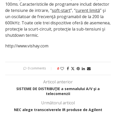
100ms. Caracteristicile de programare includ: detector
de tensiune de intrare, “
soft-start
”, “
curent limită
” şi
un oscilatoar de frecvenţă programabil de la 200 la
600kHz. Toate cele trei dispozitive oferă de asemenea,
protecţie la scurt-circuit, protecţie la sub-tensiuni şi
shutdown termic.
http://www.vishay.com
0 comments
0
Articol anterior
SISTEME DE DISTRIBUŢIE a semnalului A/V şi a
telecomenzii
Următorul articol
NEC alege transceiverele IR produse de Agilent