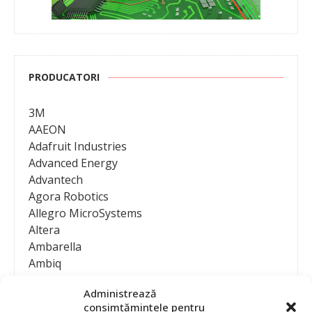
PRODUCATORI
3M
AAEON
Adafruit Industries
Advanced Energy
Advantech
Agora Robotics
Allegro MicroSystems
Altera
Ambarella
Ambiq
AMD / Xilinx
Administrează
Amphenol
consimțămintele pentru