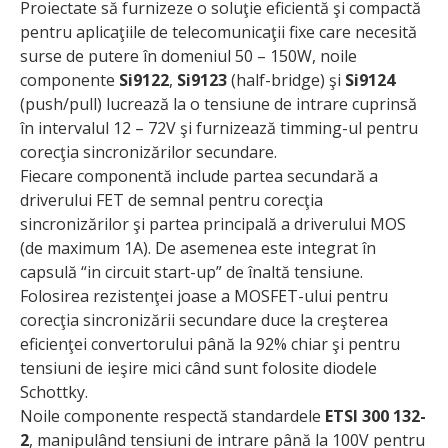
Proiectate să furnizeze o soluţie eficientă şi compactă
pentru aplicaţiile de telecomunicaţii fixe care necesită
surse de putere în domeniul 50 – 150W, noile
componente
Si9122
,
Si9123
(half-bridge) şi
Si9124
(push/pull) lucrează la o tensiune de intrare cuprinsă
în intervalul 12 – 72V şi furnizează timming-ul pentru
corecţia sincronizărilor secundare.
Fiecare componentă include partea secundară a
driverului FET de semnal pentru corecţia
sincronizărilor şi partea principală a driverului MOS
(de maximum 1A). De asemenea este integrat în
capsulă “in circuit start-up” de înaltă tensiune.
Folosirea rezistenţei joase a MOSFET-ului pentru
corecţia sincronizării secundare duce la creşterea
eficienţei convertorului până la 92% chiar şi pentru
tensiuni de ieşire mici când sunt folosite diodele
Schottky.
Noile componente respectă standardele
ETSI 300 132-
2
, manipulând tensiuni de intrare până la 100V pentru