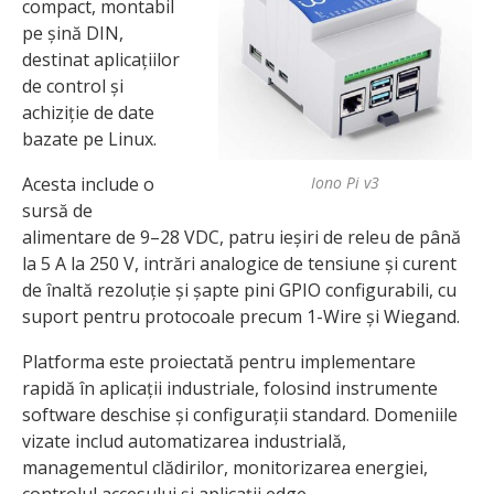
compact, montabil
pe șină DIN,
destinat aplicațiilor
de control și
achiziție de date
bazate pe Linux.
Iono Pi v3
Acesta include o
sursă de
alimentare de 9–28 VDC, patru ieșiri de releu de până
la 5 A la 250 V, intrări analogice de tensiune și curent
de înaltă rezoluție și șapte pini GPIO configurabili, cu
suport pentru protocoale precum 1-Wire și Wiegand.
Platforma este proiectată pentru implementare
rapidă în aplicații industriale, folosind instrumente
software deschise și configurații standard. Domeniile
vizate includ automatizarea industrială,
managementul clădirilor, monitorizarea energiei,
controlul accesului și aplicații edge.