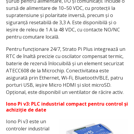
șurub pentru alimentare, I/O și comunicații. Include o
sursă de alimentare de 10–50 VDC, cu protecții la
supratensiune și polaritate inversă, precum și o
siguranță resetabilă de 3,3 A. Este disponibilă și o
ieșire de releu de 1 A la 48 VDC, cu contacte NO/NC
pentru comutare locală.
Pentru funcționare 24/7, Strato Pi Plus integrează un
RTC de înaltă precizie cu oscilator compensat termic,
baterie de rezervă înlocuibilă și un element securizat
ATECC608 de la Microchip. Conectivitatea este
asigurată prin Ethernet, Wi-Fi, Bluetooth/BLE, patru
porturi USB, ieșire Micro HDMI și slot microSD.
Opțional, este disponibil un ventilator de răcire activ.
Iono Pi v3: PLC industrial compact pentru control și
achiziție de date
Iono Pi v3 este un
controler industrial