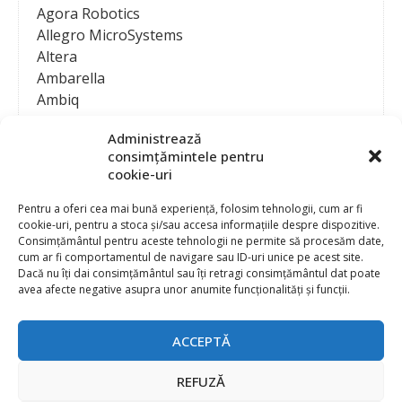
Agora Robotics
Allegro MicroSystems
Altera
Ambarella
Ambiq
AMD / Xilinx
Administrează
Amphenol
consimțămintele pentru
Analog Devices
cookie-uri
Anritsu Corporation
Ansys
Pentru a oferi cea mai bună experiență, folosim tehnologii, cum ar fi
cookie-uri, pentru a stoca și/sau accesa informațiile despre dispozitive.
APS
Consimțământul pentru aceste tehnologii ne permite să procesăm date,
Arduino
cum ar fi comportamentul de navigare sau ID-uri unice pe acest site.
Arm
Dacă nu îți dai consimțământul sau îți retragi consimțământul dat poate
avea afecte negative asupra unor anumite funcționalități și funcții.
Asentics
ASM
Astrocast
ACCEPTĂ
ATEN International
Contact
Publicitate
Atmel
REFUZĂ
Abonament la revista “Electronica Azi”
Newsletter
Atop