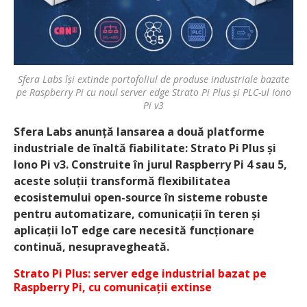
Sfera Labs își extinde portofoliul de produse industriale bazate
pe Raspberry Pi cu noul server edge Strato Pi Plus și PLC-ul Iono
Pi v3
Sfera Labs anunță lansarea a două platforme
industriale de înaltă fiabilitate: Strato Pi Plus și
Iono Pi v3. Construite în jurul Raspberry Pi 4 sau 5,
aceste soluții transformă flexibilitatea
ecosistemului open-source în sisteme robuste
pentru automatizare, comunicații în teren și
aplicații IoT edge care necesită funcționare
continuă, nesupravegheată.
Strato Pi Plus: server edge industrial bazat pe
Raspberry Pi, cu comunicații extinse