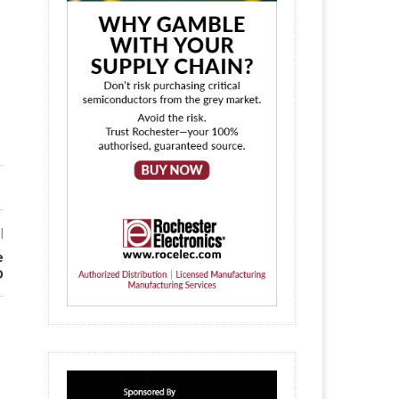
l
e
D