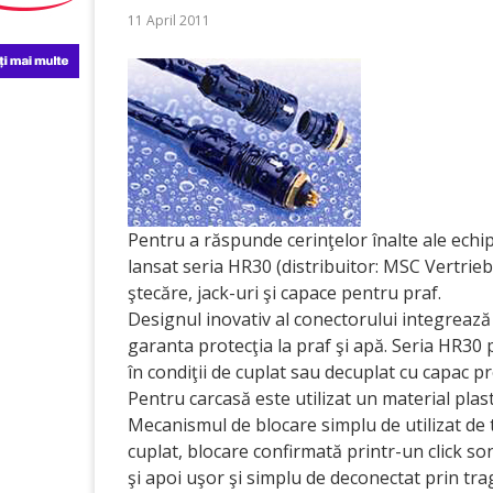
11 April 2011
Pentru a răspunde cerinţelor înalte ale echi
lansat seria HR30 (distribuitor: MSC Vertrie
ştecăre, jack-uri şi capace pentru praf.
Designul inovativ al conectorului integreaz
garanta protecţia la praf şi apă. Seria HR30
în condiţii de cuplat sau decuplat cu capac 
Pentru carcasă este utilizat un material pla
Mecanismul de blocare simplu de utilizat de t
cuplat, blocare confirmată printr-un click son
şi apoi uşor şi simplu de deconectat prin tra