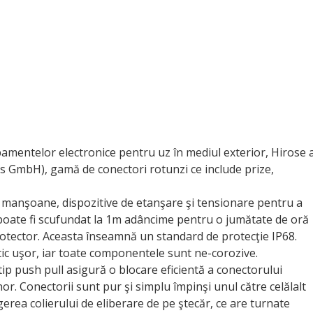
pamentelor electronice pentru uz în mediul exterior, Hirose 
bs GmbH), gamă de conectori rotunzi ce include prize,
ă manşoane, dispozitive de etanşare şi tensionare pentru a
 poate fi scufundat la 1m adâncime pentru o jumătate de oră
protector. Aceasta înseamnă un standard de protecţie IP68.
stic uşor, iar toate componentele sunt ne-corozive.
ip push pull asigură o blocare eficientă a conectorului
or. Conectorii sunt pur şi simplu împinşi unul către celălalt
gerea colierului de eliberare de pe ştecăr, ce are turnate