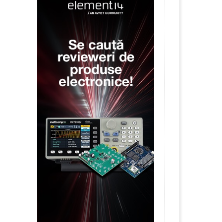
Anatomia unei interconectări fără
10 ani de RS
lipire pe axa Z...
18 March 20
7 April 2026