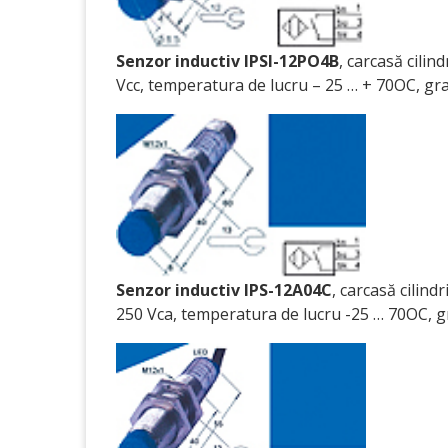
Senzor inductiv IPSI-12PO4B
, carcasă cili
Vcc, temperatura de lucru – 25 … + 70OC, gr
Senzor inductiv IPS-12A04C
, carcasă cilin
250 Vca, temperatura de lucru -25 … 70OC, gra