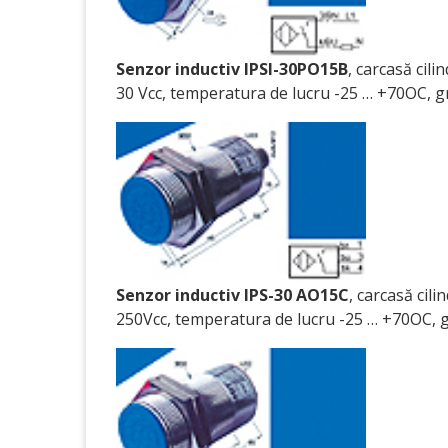
Senzor inductiv IPSI-30PO15B
, carcasă cil
30 Vcc, temperatura de lucru -25 … +70OC, gra
Senzor inductiv IPS-30 AO15C
, carcasă cil
250Vcc, temperatura de lucru -25 … +70OC, gr