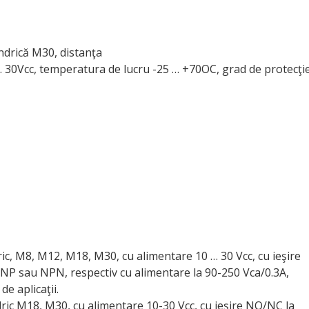
lindrică M30, distanţa
… 30Vcc, temperatura de lucru -25 … +70OC, grad de protecţi
ndric, M8, M12, M18, M30, cu alimentare 10 … 30 Vcc, cu ieşire
NP sau NPN, respectiv cu alimentare la 90-250 Vca/0.3A,
e aplicaţii.
indric M18, M30, cu alimentare 10-30 Vcc, cu ieşire NO/NC la