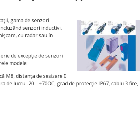
aţii, gama de senzori
incluzând senzori inductivi,
 mişcare, cu radar sau în
serie de excepţie de senzori
arele modele:
rică M8, distanţa de sesizare 0
a de lucru -20 …+70OC, grad de protecţie IP67, cablu 3 fire,