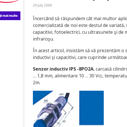
29 July 2006
Încercând să răspundem cât mai multor aplic
comercializată de noi este destul de variată, 
capacitivi, fotoelectrici, cu ultrasunete şi de
infraroşu.
În acest articol, insistăm să vă prezentăm o 
inductivi şi capacitivi, care cuprinde următo
Senzor inductiv IPS -8PO2A
, carcasă cilind
… 1,8 mm, alimentare 10 … 30 Vcc, temperatur
2m.