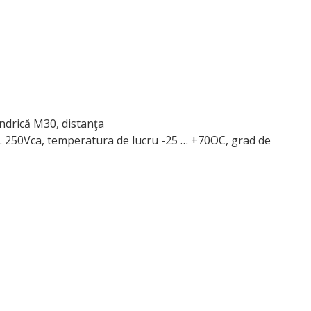
lindrică M30, distanţa
 … 250Vca, temperatura de lucru -25 … +70OC, grad de