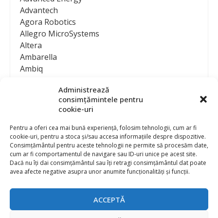
Advantech
Agora Robotics
Allegro MicroSystems
Altera
Ambarella
Ambiq
AMD / Xilinx
Administrează
Amphenol
consimțămintele pentru
Analog Devices
cookie-uri
Anritsu Corporation
Ansys
Pentru a oferi cea mai bună experiență, folosim tehnologii, cum ar fi
cookie-uri, pentru a stoca și/sau accesa informațiile despre dispozitive.
APS
Consimțământul pentru aceste tehnologii ne permite să procesăm date,
Arduino
cum ar fi comportamentul de navigare sau ID-uri unice pe acest site.
Arm
Dacă nu îți dai consimțământul sau îți retragi consimțământul dat poate
avea afecte negative asupra unor anumite funcționalități și funcții.
Asentics
ASM
Astrocast
ACCEPTĂ
ATEN International
Contact
Publicitate