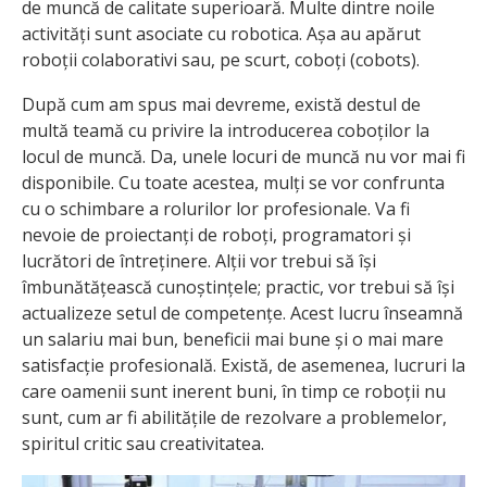
de muncă de calitate superioară. Multe dintre noile
activități sunt asociate cu robotica. Așa au apărut
roboții colaborativi sau, pe scurt, coboți (cobots).
După cum am spus mai devreme, există destul de
multă teamă cu privire la introducerea coboților la
locul de muncă. Da, unele locuri de muncă nu vor mai fi
disponibile. Cu toate acestea, mulți se vor confrunta
cu o schimbare a rolurilor lor profesionale. Va fi
nevoie de proiectanți de roboți, programatori și
lucrători de întreținere. Alții vor trebui să își
îmbunătățească cunoștințele; practic, vor trebui să își
actualizeze setul de competențe. Acest lucru înseamnă
un salariu mai bun, beneficii mai bune și o mai mare
satisfacție profesională. Există, de asemenea, lucruri la
care oamenii sunt inerent buni, în timp ce roboții nu
sunt, cum ar fi abilitățile de rezolvare a problemelor,
spiritul critic sau creativitatea.