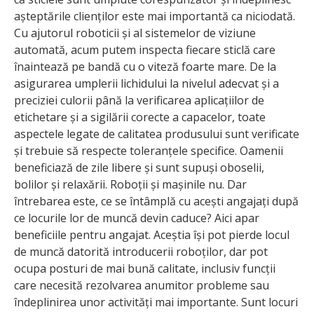
așteptările clienților este mai importantă ca niciodată.
Cu ajutorul roboticii și al sistemelor de viziune
automată, acum putem inspecta fiecare sticlă care
înaintează pe bandă cu o viteză foarte mare. De la
asigurarea umplerii lichidului la nivelul adecvat și a
preciziei culorii până la verificarea aplicațiilor de
etichetare și a sigilării corecte a capacelor, toate
aspectele legate de calitatea produsului sunt verificate
și trebuie să respecte toleranțele specifice. Oamenii
beneficiază de zile libere și sunt supuși oboselii,
bolilor și relaxării. Roboții și mașinile nu. Dar
întrebarea este, ce se întâmplă cu acești angajați după
ce locurile lor de muncă devin caduce? Aici apar
beneficiile pentru angajat. Aceștia își pot pierde locul
de muncă datorită introducerii roboților, dar pot
ocupa posturi de mai bună calitate, inclusiv funcții
care necesită rezolvarea anumitor probleme sau
îndeplinirea unor activități mai importante. Sunt locuri