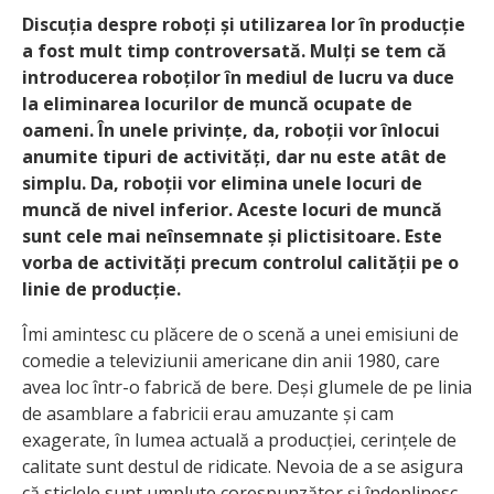
Discuția despre roboți și utilizarea lor în producție
a fost mult timp controversată. Mulți se tem că
introducerea roboților în mediul de lucru va duce
la eliminarea locurilor de muncă ocupate de
oameni. În unele privințe, da, roboții vor înlocui
anumite tipuri de activități, dar nu este atât de
simplu. Da, roboții vor elimina unele locuri de
muncă de nivel inferior. Aceste locuri de muncă
sunt cele mai neînsemnate și plictisitoare. Este
vorba de activități precum controlul calității pe o
linie de producție.
Îmi amintesc cu plăcere de o scenă a unei emisiuni de
comedie a televiziunii americane din anii 1980, care
avea loc într-o fabrică de bere. Deși glumele de pe linia
de asamblare a fabricii erau amuzante și cam
exagerate, în lumea actuală a producției, cerințele de
calitate sunt destul de ridicate. Nevoia de a se asigura
că sticlele sunt umplute corespunzător și îndeplinesc