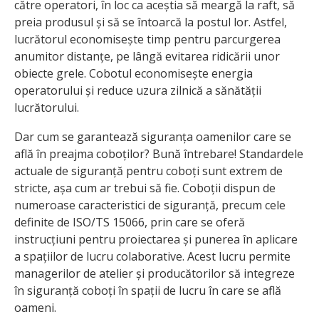
către operatori, în loc ca aceștia să meargă la raft, să
preia produsul și să se întoarcă la postul lor. Astfel,
lucrătorul economisește timp pentru parcurgerea
anumitor distanțe, pe lângă evitarea ridicării unor
obiecte grele. Cobotul economisește energia
operatorului și reduce uzura zilnică a sănătății
lucrătorului.
Dar cum se garantează siguranța oamenilor care se
află în preajma coboților? Bună întrebare! Standardele
actuale de siguranță pentru coboți sunt extrem de
stricte, așa cum ar trebui să fie. Coboții dispun de
numeroase caracteristici de siguranță, precum cele
definite de ISO/TS 15066, prin care se oferă
instrucțiuni pentru proiectarea și punerea în aplicare
a spațiilor de lucru colaborative. Acest lucru permite
managerilor de atelier și producătorilor să integreze
în siguranță coboți în spații de lucru în care se află
oameni.