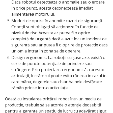
Dacă robotul detectează o anomalie sau o eroare
în orice punct, acesta deconectează imediat
alimentarea motorului.
Moduri de oprire în anumite cazuri de siguranță.
Coboții sunt obligați să acționeze în funcție de
nivelul de risc. Aceasta ar putea fi o oprire
completă de urgență dacă a avut loc un incident de
siguranță sau ar putea fi o oprire de protecție dacă
un om a intrat în zona sa de operare.
Design ergonomic. La roboții cu șase axe, există o
serie de puncte potențiale de prindere sau
strângere. Prin proiectarea ergonomică a acestor
articulații, lucrătorul poate evita rănirea în cazul în
care mâna, degetele sau chiar hainele desfăcute
rămân prinse într-o articulație.
Odată cu instalarea oricărui robot într-un mediu de
producție, trebuie să se acorde o atenție deosebită
pentru a garanta un spațiu de lucru cu adevărat sigur.