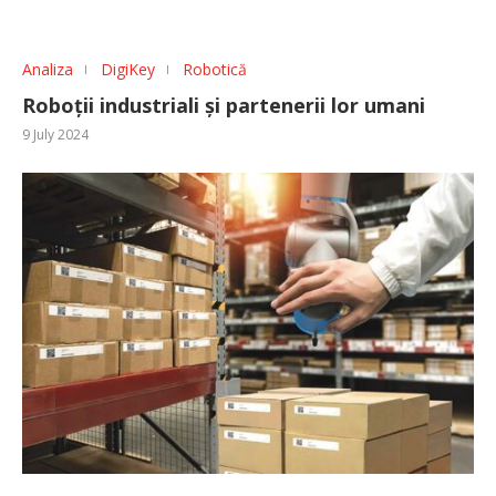
Analiza
DigiKey
Robotică
Roboții industriali și partenerii lor umani
9 July 2024