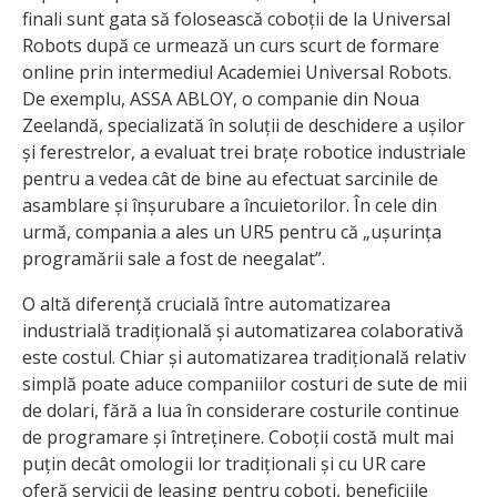
finali sunt gata să folosească coboții de la Universal
Robots după ce urmează un curs scurt de formare
online prin intermediul Academiei Universal Robots.
De exemplu, ASSA ABLOY, o companie din Noua
Zeelandă, specializată în soluții de deschidere a ușilor
și ferestrelor, a evaluat trei brațe robotice industriale
pentru a vedea cât de bine au efectuat sarcinile de
asamblare și înșurubare a încuietorilor. În cele din
urmă, compania a ales un UR5 pentru că „ușurința
programării sale a fost de neegalat”.
O altă diferență crucială între automatizarea
industrială tradițională și automatizarea colaborativă
este costul. Chiar și automatizarea tradițională relativ
simplă poate aduce companiilor costuri de sute de mii
de dolari, fără a lua în considerare costurile continue
de programare și întreținere. Coboții costă mult mai
puțin decât omologii lor tradiționali și cu UR care
oferă servicii de leasing pentru coboți, beneficiile