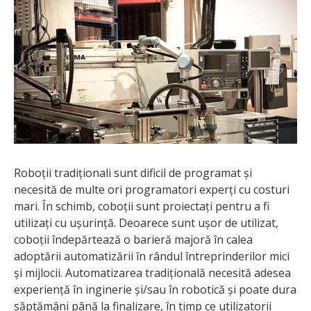
Roboții tradiționali sunt dificil de programat și
necesită de multe ori programatori experți cu costuri
mari. În schimb, coboții sunt proiectați pentru a fi
utilizați cu ușurință. Deoarece sunt ușor de utilizat,
coboții îndepărtează o barieră majoră în calea
adoptării automatizării în rândul întreprinderilor mici
și mijlocii. Automatizarea tradițională necesită adesea
experiență în inginerie și/sau în robotică și poate dura
săptămâni până la finalizare, în timp ce utilizatorii