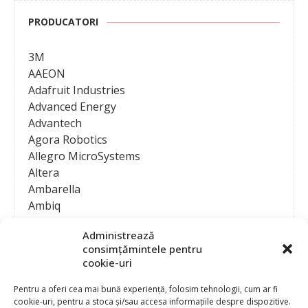
PRODUCATORI
3M
AAEON
Adafruit Industries
Advanced Energy
Advantech
Agora Robotics
Allegro MicroSystems
Altera
Ambarella
Ambiq
AMD / Xilinx
Administrează
Amphenol
consimțămintele pentru
Analog Devices
cookie-uri
Anritsu Corporation
Ansys
Pentru a oferi cea mai bună experiență, folosim tehnologii, cum ar fi
cookie-uri, pentru a stoca și/sau accesa informațiile despre dispozitive.
APS