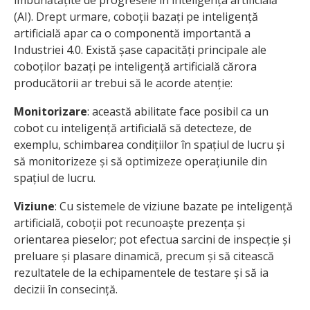
îmbunătățite de progresele în inteligența artificială
(AI). Drept urmare, coboții bazați pe inteligență
artificială apar ca o componentă importantă a
Industriei 4.0. Există șase capacități principale ale
coboților bazați pe inteligență artificială cărora
producătorii ar trebui să le acorde atenție:
Monitorizare
: această abilitate face posibil ca un
cobot cu inteligență artificială să detecteze, de
exemplu, schimbarea condițiilor în spațiul de lucru și
să monitorizeze și să optimizeze operațiunile din
spațiul de lucru.
Viziune
: Cu sistemele de viziune bazate pe inteligență
artificială, coboții pot recunoaște prezența și
orientarea pieselor; pot efectua sarcini de inspecție și
preluare și plasare dinamică, precum și să citească
rezultatele de la echipamentele de testare și să ia
decizii în consecință.