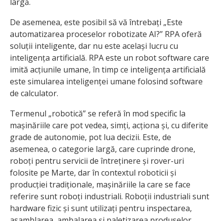
largă.
De asemenea, este posibil să vă întrebați „Este
automatizarea proceselor robotizate AI?” RPA oferă
soluții inteligente, dar nu este același lucru cu
inteligența artificială. RPA este un robot software care
imită acțiunile umane, în timp ce inteligența artificială
este simularea inteligenței umane folosind software
de calculator.
Termenul „robotică” se referă în mod specific la
mașinăriile care pot vedea, simți, acționa și, cu diferite
grade de autonomie, pot lua decizii. Este, de
asemenea, o categorie largă, care cuprinde drone,
roboți pentru servicii de întreținere și rover-uri
folosite pe Marte, dar în contextul roboticii și
producției tradiționale, mașinăriile la care se face
referire sunt roboți industriali. Roboții industriali sunt
hardware fizic și sunt utilizați pentru inspectarea,
asamblarea, ambalarea și paletizarea produselor