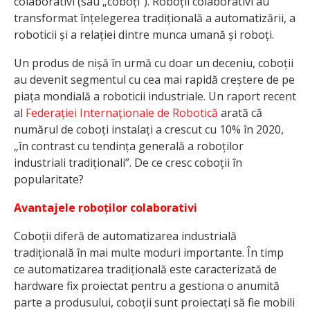
colaborativi (sau „coboți”). Roboții colaborativi au
transformat înțelegerea tradițională a automatizării, a
roboticii și a relației dintre munca umană și roboți.
Un produs de nișă în urmă cu doar un deceniu, coboții
au devenit segmentul cu cea mai rapidă creștere de pe
piața mondială a roboticii industriale. Un raport recent
al
Federației Internaționale de Robotică
arată că
numărul de coboți instalați a crescut cu 10% în 2020,
„în contrast cu tendința generală a roboților
industriali tradiționali”. De ce cresc coboții în
popularitate?
Avantajele roboților colaborativi
Coboții diferă de automatizarea industrială
tradițională în mai multe moduri importante. În timp
ce automatizarea tradițională este caracterizată de
hardware fix proiectat pentru a gestiona o anumită
parte a produsului, coboții sunt proiectați să fie mobili