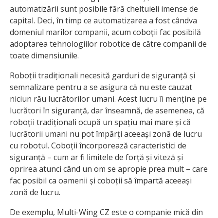
automatizării sunt posibile fără cheltuieli imense de
capital. Deci, în timp ce automatizarea a fost cândva
domeniul marilor companii, acum coboții fac posibilă
adoptarea tehnologiilor robotice de către companii de
toate dimensiunile.
Roboții tradiționali necesită garduri de siguranță și
semnalizare pentru a se asigura că nu este cauzat
niciun rău lucrătorilor umani. Acest lucru îi menține pe
lucrători în siguranță, dar înseamnă, de asemenea, că
roboții tradiționali ocupă un spațiu mai mare și că
lucrătorii umani nu pot împărți aceeași zonă de lucru
cu robotul. Coboții încorporează caracteristici de
siguranță – cum ar fi limitele de forță și viteză și
oprirea atunci când un om se apropie prea mult – care
fac posibil ca oamenii și coboții să împartă aceeași
zonă de lucru.
De exemplu, Multi-Wing CZ este o companie mică din