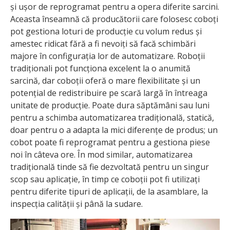
și ușor de reprogramat pentru a opera diferite sarcini.
Aceasta înseamnă că producătorii care folosesc coboți
pot gestiona loturi de producție cu volum redus și
amestec ridicat fără a fi nevoiți să facă schimbări
majore în configurația lor de automatizare. Roboții
tradiționali pot funcționa excelent la o anumită
sarcină, dar coboții oferă o mare flexibilitate și un
potențial de redistribuire pe scară largă în întreaga
unitate de producție. Poate dura săptămâni sau luni
pentru a schimba automatizarea tradițională, statică,
doar pentru o a adapta la mici diferențe de produs; un
cobot poate fi reprogramat pentru a gestiona piese
noi în câteva ore. În mod similar, automatizarea
tradițională tinde să fie dezvoltată pentru un singur
scop sau aplicație, în timp ce coboții pot fi utilizați
pentru diferite tipuri de aplicații, de la asamblare, la
inspecția calității și până la sudare.