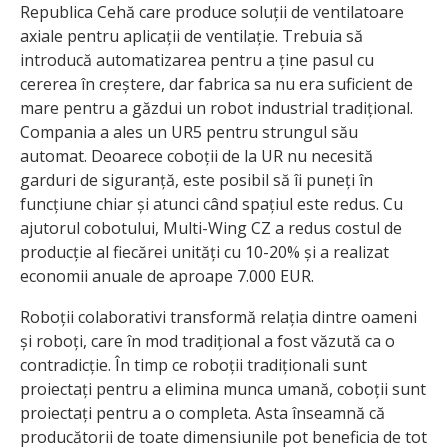
Republica Cehă care produce soluții de ventilatoare
axiale pentru aplicații de ventilație. Trebuia să
introducă automatizarea pentru a ține pasul cu
cererea în creștere, dar fabrica sa nu era suficient de
mare pentru a găzdui un robot industrial tradițional.
Compania a ales un UR5 pentru strungul său
automat. Deoarece coboții de la UR nu necesită
garduri de siguranță, este posibil să îi puneți în
funcțiune chiar și atunci când spațiul este redus. Cu
ajutorul cobotului, Multi-Wing CZ a redus costul de
producție al fiecărei unități cu 10-20% și a realizat
economii anuale de aproape 7.000 EUR.
Roboții colaborativi transformă relația dintre oameni
și roboți, care în mod tradițional a fost văzută ca o
contradicție. În timp ce roboții tradiționali sunt
proiectați pentru a elimina munca umană, coboții sunt
proiectați pentru a o completa. Asta înseamnă că
producătorii de toate dimensiunile pot beneficia de tot