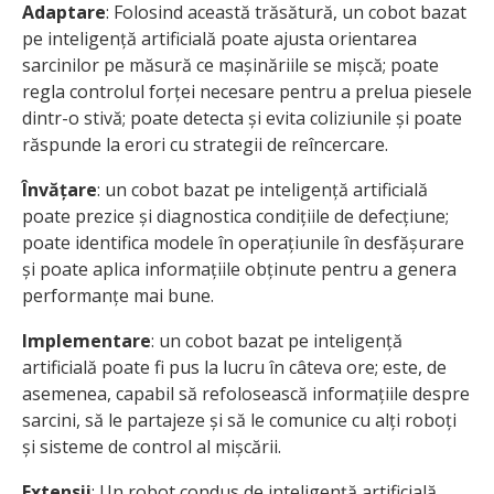
Adaptare
: Folosind această trăsătură, un cobot bazat
pe inteligență artificială poate ajusta orientarea
sarcinilor pe măsură ce mașinăriile se mișcă; poate
regla controlul forței necesare pentru a prelua piesele
dintr-o stivă; poate detecta și evita coliziunile și poate
răspunde la erori cu strategii de reîncercare.
Învățare
: un cobot bazat pe inteligență artificială
poate prezice și diagnostica condițiile de defecțiune;
poate identifica modele în operațiunile în desfășurare
și poate aplica informațiile obținute pentru a genera
performanțe mai bune.
Implementare
: un cobot bazat pe inteligență
artificială poate fi pus la lucru în câteva ore; este, de
asemenea, capabil să refolosească informațiile despre
sarcini, să le partajeze și să le comunice cu alți roboți
și sisteme de control al mișcării.
Extensii
: Un robot condus de inteligență artificială