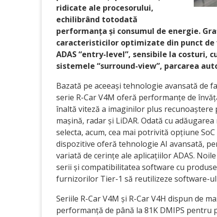
ridicate ale procesorului,
echilibrând totodată
performanța și consumul de energie. Gra
caracteristicilor optimizate din punct de
ADAS “entry-level”, sensibile la costuri, 
sistemele “surround-view”, parcarea auto
Bazată pe aceeași tehnologie avansată de f
serie R-Car V4M oferă performanțe de învăț
înaltă viteză a imaginilor plus recunoaștere 
mașină, radar și LiDAR. Odată cu adăugarea n
selecta, acum, cea mai potrivită opțiune SoC
dispozitive oferă tehnologie AI avansată, pe
variată de cerințe ale aplicațiilor ADAS. Noile
serii și compatibilitatea software cu produs
furnizorilor Tier-1 să reutilizeze software-ul
Seriile R-Car V4M și R-Car V4H dispun de 
performanță de până la 81K DMIPS pentru pro