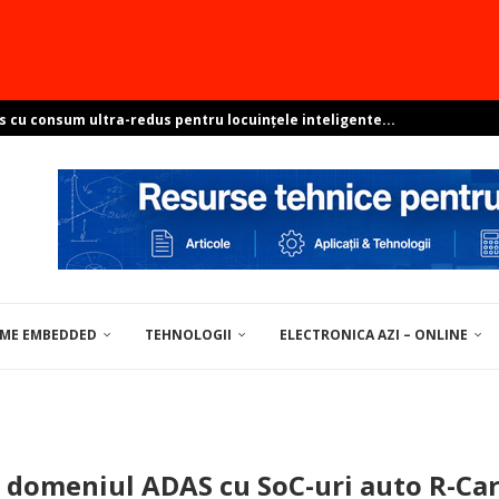
s cu consum ultra-redus pentru locuințele inteligente...
e sisteme ambientale perfect integrate?
resant? Arată-ne proiectul și poți...
pentru soluții de centre de date
ovocările dezvoltării Linux în...
EME EMBEDDED
TEHNOLOGII
ELECTRONICA AZI – ONLINE
UNELTE / MATERIALE PENTRU ELECTRONICĂ
n domeniul ADAS cu SoC-uri auto R-Ca