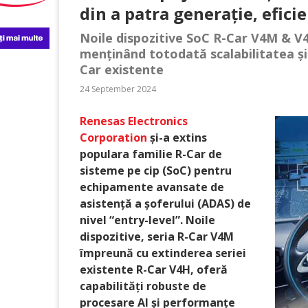
din a patra generație, efic
Noile dispozitive SoC R-Car V4M & V
menținând totodată scalabilitatea și 
Car existente
24 September 2024
Renesas Electronics
Corporation
și-a extins
populara familie R-Car de
sisteme pe cip (SoC) pentru
echipamente avansate de
asistență a șoferului (ADAS) de
nivel “entry-level”. Noile
dispozitive, seria R-Car V4M
împreună cu extinderea seriei
existente R-Car V4H, oferă
capabilități robuste de
procesare AI și performanțe