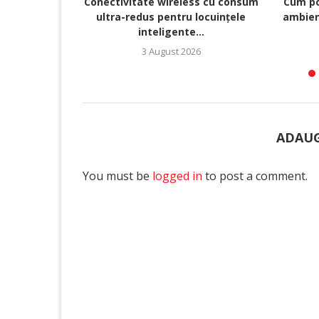
Conectivitate wireless cu consum
Cum po
ultra-redus pentru locuințele
ambien
inteligente...
3 August 2026
ADAUG
You must be
logged in
to post a comment.