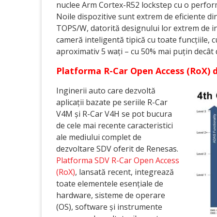
nuclee Arm Cortex-R52 lockstep cu o perfor
Noile dispozitive sunt extrem de eficiente d
TOPS/W, datorită designului lor extrem de int
cameră inteligentă tipică cu toate funcțiile
aproximativ 5 wați – cu 50% mai puțin decât d
Platforma R-Car Open Access (RoX) d
Inginerii auto care dezvoltă
aplicații bazate pe seriile R-Car
V4M și R-Car V4H se pot bucura
de cele mai recente caracteristici
ale mediului complet de
dezvoltare SDV oferit de Renesas.
Platforma SDV R-Car Open Access
(RoX)
, lansată recent, integrează
toate elementele esențiale de
hardware, sisteme de operare
(OS), software și instrumente