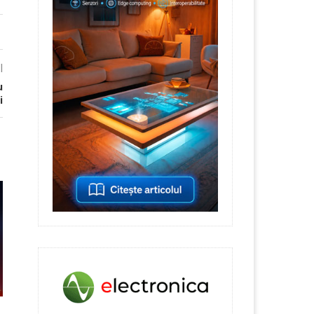
l
u
i