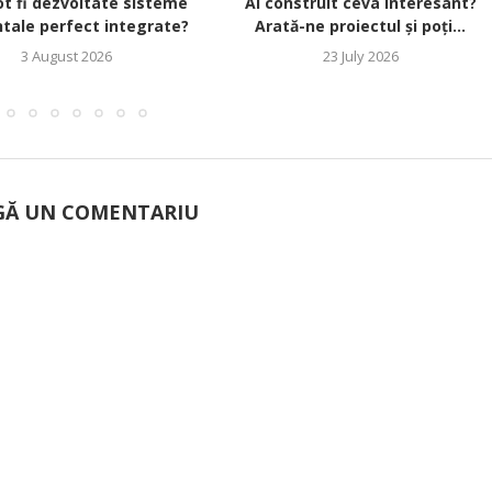
t fi dezvoltate sisteme
Ai construit ceva interesant?
tale perfect integrate?
Arată-ne proiectul și poți...
3 August 2026
23 July 2026
Ă UN COMENTARIU