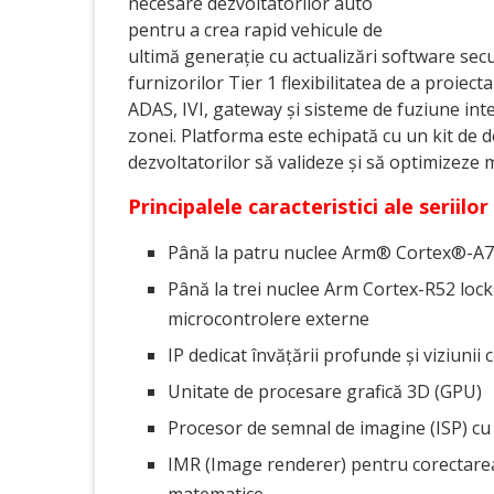
necesare dezvoltatorilor auto
pentru a crea rapid vehicule de
ultimă generație cu actualizări software sec
furnizorilor Tier 1 flexibilitatea de a proiect
ADAS, IVI, gateway și sisteme de fuziune inte
zonei. Platforma este echipată cu un kit de
dezvoltatorilor să valideze și să optimizeze mo
Principalele caracteristici ale seriil
Până la patru nuclee Arm® Cortex®-A76
Până la trei nuclee Arm Cortex-R52 lock
microcontrolere externe
IP dedicat învățării profunde și viziunii
Unitate de procesare grafică 3D (GPU)
Procesor de semnal de imagine (ISP) cu 
IMR (Image renderer) pentru corectarea