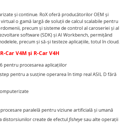
urizate și continue. RoX oferă producătorilor OEM și
a virtual o gamă largă de soluții de calcul scalabile pentru
rdomenii, precum și sisteme de control al caroseriei și al
 dezvoltare software (SDK) și AI Workbench, permițând
delele, precum și să-și testeze aplicațiile, totul în cloud.
or R-Car V4M și R-Car V4H
 pentru procesarea aplicațiilor
step pentru a susține operarea în timp real ASIL D fără
 computerizate
procesare paralelă pentru viziune artificială și umană
 distorsiunilor create de efectul
fisheye
sau alte operații