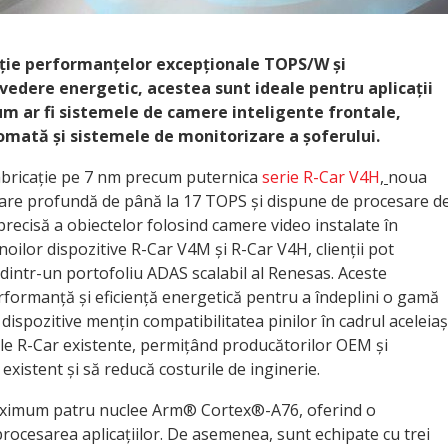
ție performanțelor excepționale TOPS/W și
 vedere energetic, acestea sunt ideale pentru aplicații
cum ar fi sistemele de camere inteligente frontale,
mată și sistemele de monitorizare a șoferului.
abricație pe 7 nm precum puternica
serie R-Car V4H
,
noua
are profundă de până la 17 TOPS și dispune de procesare d
precisă a obiectelor folosind camere video instalate în
oilor dispozitive R-Car V4M și R-Car V4H, clienții pot
 dintr-un portofoliu ADAS scalabil al Renesas. Aceste
rformanță și eficiență energetică pentru a îndeplini o gamă
 dispozitive mențin compatibilitatea pinilor în cadrul aceleiaș
ele R-Car existente, permițând producătorilor OEM și
 existent și să reducă costurile de inginerie.
maximum patru nuclee Arm® Cortex®-A76, oferind o
cesarea aplicațiilor. De asemenea, sunt echipate cu trei