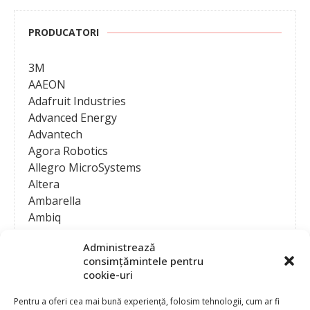
PRODUCATORI
3M
AAEON
Adafruit Industries
Advanced Energy
Advantech
Agora Robotics
Allegro MicroSystems
Altera
Ambarella
Ambiq
AMD / Xilinx
Administrează
Amphenol
consimțămintele pentru
Analog Devices
cookie-uri
Anritsu Corporation
Ansys
Pentru a oferi cea mai bună experiență, folosim tehnologii, cum ar fi