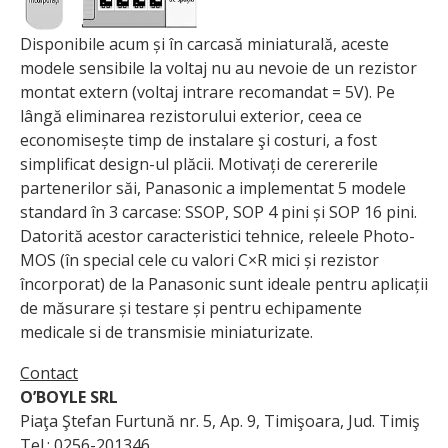
Disponibile acum și în carcasă mini­aturală, aceste
modele sensibile la voltaj nu au nevoie de un rezistor
montat extern (voltaj intrare recomandat = 5V). Pe
lângă eliminarea rezistorului exte­rior, ceea ce
economisește timp de instalare şi costuri, a fost
simplificat design-ul plăcii. Motivați de cerererile
partenerilor săi, Panasonic a implementat 5 modele
standard în 3 carcase: SSOP, SOP 4 pini și SOP 16 pini.
Datorită acestor caracteristici tehnice, releele Photo­
MOS (în special cele cu valori C×R mici și rezistor
încorporat) de la Panasonic sunt ideale pentru aplicații
de măsurare și testare și pentru echipamente
medicale si de transmisie miniaturizate.
Contact
O’BOYLE SRL
Piaţa Ştefan Furtună nr. 5, Ap. 9, Timişoara, Jud. Timiş
Tel.: 0256-201346