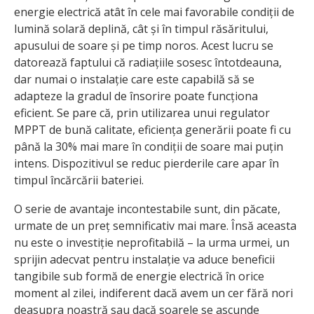
energie electrică atât în cele mai favorabile condiții de
lumină solară deplină, cât și în timpul răsăritului,
apusului de soare și pe timp noros. Acest lucru se
datorează faptului că radiațiile sosesc întotdeauna,
dar numai o instalație care este capabilă să se
adapteze la gradul de însorire poate funcționa
eficient. Se pare că, prin utilizarea unui regulator
MPPT de bună calitate, eficiența generării poate fi cu
până la 30% mai mare în condiții de soare mai puțin
intens. Dispozitivul se reduc pierderile care apar în
timpul încărcării bateriei.
O serie de avantaje incontestabile sunt, din păcate,
urmate de un preț semnificativ mai mare. Însă aceasta
nu este o investiție neprofitabilă – la urma urmei, un
sprijin adecvat pentru instalație va aduce beneficii
tangibile sub formă de energie electrică în orice
moment al zilei, indiferent dacă avem un cer fără nori
deasupra noastră sau dacă soarele se ascunde