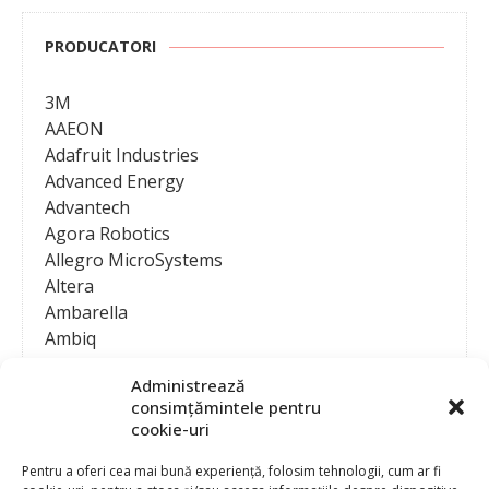
PRODUCATORI
3M
AAEON
Adafruit Industries
Advanced Energy
Advantech
Agora Robotics
Allegro MicroSystems
Altera
Ambarella
Ambiq
AMD / Xilinx
Administrează
Amphenol
consimțămintele pentru
Analog Devices
cookie-uri
Anritsu Corporation
Ansys
Pentru a oferi cea mai bună experiență, folosim tehnologii, cum ar fi