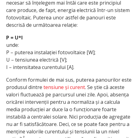
necesar să înțelegem mai întâi care este principiul
care produce, de fapt, energia electrică într-un sistem
fotovoltaic. Puterea unor astfel de panouri este
descrisă de următoarea relație:
P = U*I
unde:
P – puterea instalației fotovoltaice [W];
U – tensiunea electrică [V];
I – intensitatea curentului [A].
Conform formulei de mai sus, puterea panourilor este
produsul dintre
tensiune și curent
. Se știe că aceste
valori fluctuează pe parcursul unei zile. Apoi, absența
oricărei intervenții pentru a normaliza și a calcula
media producției ar duce la o funcționare foarte
instabilă a centralei solare. Nici producția de agregate
nu ar fi satisfăcătoare. Deci, ce se poate face pentru a
menține valorile curentului și tensiunii la un nivel