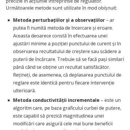
precizie în acțiunile întreprinse de regulator.
Următoarele metode sunt utilizate în mod obișnuit:
Metoda perturbațiilor și a observațiilor
– ar
putea fi numită metoda de încercare și eroare.
Aceasta deoarece constă în efectuarea unei
ajustări minime a poziției punctului de curent și în
observarea rezultatului de creștere sau scădere a
puterii de încărcare. Trebuie să se facă pași similari
până când se obține un rezultat satisfăcător.
Rețineți, de asemenea, că deplasarea punctului de
reglare este identică pentru fiecare intervenție
ulterioară.
Metoda conductivității incrementale
– este un
algoritm care, pe baza graficului curbei de putere,
este capabil să prezică magnitudinea unei
modificări care asigură cele mai bune beneficii