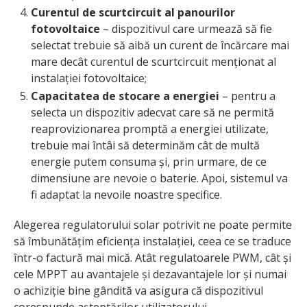
Curentul de scurtcircuit al panourilor
fotovoltaice
– dispozitivul care urmează să fie
selectat trebuie să aibă un curent de încărcare mai
mare decât curentul de scurtcircuit menționat al
instalației fotovoltaice;
Capacitatea de stocare a energiei
– pentru a
selecta un dispozitiv adecvat care să ne permită
reaprovizionarea promptă a energiei utilizate,
trebuie mai întâi să determinăm cât de multă
energie putem consuma și, prin urmare, de ce
dimensiune are nevoie o baterie. Apoi, sistemul va
fi adaptat la nevoile noastre specifice.
Alegerea regulatorului solar potrivit ne poate permite
să îmbunătățim eficiența instalației, ceea ce se traduce
într-o factură mai mică. Atât regulatoarele PWM, cât și
cele MPPT au avantajele și dezavantajele lor și numai
o achiziție bine gândită va asigura că dispozitivul
corespunde așteptărilor utilizatorului.