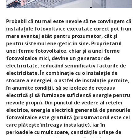
Probabil că nu mai este nevoie să ne convingem că
instalațiile fotovoltaice executate corect pot fi un
mare avantaj atât pentru prosumator, cât și
pentru sistemul energetic în sine. Proprietarul
unei ferme fotovoltaice, chiar și a unei ferme
fotovoltaice mici, devine un generator de
electricitate, reducând semnificativ facturile de
electricitate. În combinație cu o instalație de
stocare a energiei, o astfel de instalație permite,
în anumite condiții, să se izoleze de rețeaua
electrică și să furnizeze suficientă energie pentru
nevoile proprii. Din punctul de vedere al rețelei
electrice, energia electrică generată de panourile
fotovoltaice este gratuită (prosumatorul este cel
care plătește întreaga instalație), iar în
perioadele cu mult soare, cantitățile uriașe de