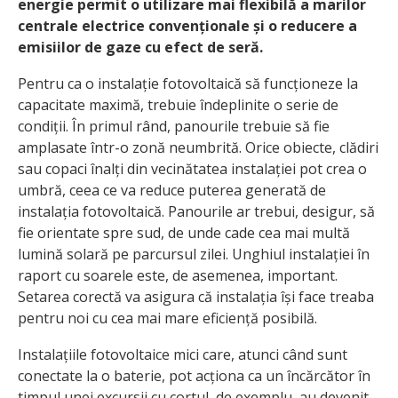
energie permit o utilizare mai flexibilă a marilor
centrale electrice convenționale și o reducere a
emisiilor de gaze cu efect de seră.
Pentru ca o instalație fotovoltaică să funcționeze la
capacitate maximă, trebuie îndeplinite o serie de
condiții. În primul rând, panourile trebuie să fie
amplasate într-o zonă neumbrită. Orice obiecte, clădiri
sau copaci înalți din vecinătatea instalației pot crea o
umbră, ceea ce va reduce puterea generată de
instalația fotovoltaică. Panourile ar trebui, desigur, să
fie orientate spre sud, de unde cade cea mai multă
lumină solară pe parcursul zilei. Unghiul instalației în
raport cu soarele este, de asemenea, important.
Setarea corectă va asigura că instalația își face treaba
pentru noi cu cea mai mare eficiență posibilă.
Instalațiile fotovoltaice mici care, atunci când sunt
conectate la o baterie, pot acționa ca un încărcător în
timpul unei excursii cu cortul, de exemplu, au devenit,