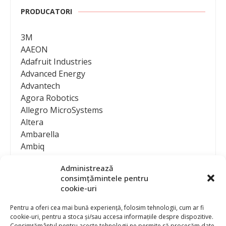
PRODUCATORI
3M
AAEON
Adafruit Industries
Advanced Energy
Advantech
Agora Robotics
Allegro MicroSystems
Altera
Ambarella
Ambiq
AMD / Xilinx
Administrează
Amphenol
consimțămintele pentru
Analog Devices
cookie-uri
Anritsu Corporation
Ansys
Pentru a oferi cea mai bună experiență, folosim tehnologii, cum ar fi
cookie-uri, pentru a stoca și/sau accesa informațiile despre dispozitive.
APS
Consimțământul pentru aceste tehnologii ne permite să procesăm date,