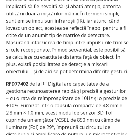
implicată să fie nevoită să-și abată atenția, datorită
utilizării doar a mișcărilor mâinii. În termeni simpli,
sunt emise impulsuri infraroșii (IR), iar atunci când
lovesc un obiect, acestea se reflectă înapoi pentru a fi
citite de un anumit tip de matrice de detectare.
Măsurând întârzierea de timp între impulsurile trimise
și cele recepționate, în mod secvențial, este posibil să
se calculeze cu exactitate distanța față de obiect. În
plus, există posibilitatea de detecție a mișcării
obiectului – și de aici se pot determina diferite gesturi.
RFD77402
de la RF Digital are capacitatea de a
gestiona recunoașterea rapidă și precisă a gesturilor
– cu o rată de reîmprospătare de 10Hz și o precizie de
±10%. Furnizat într-o capsulă compactă de 4.8 mm ×
2.8 mm × 1.0 mm, acest modul de senzor 3D ToF
cuprinde un emițător VCSEL de 850 nm cu câmp de
iluminare (FoI) de 29°, împreună cu circuitul de
distribuție și amplificare de putere, un microcontroler