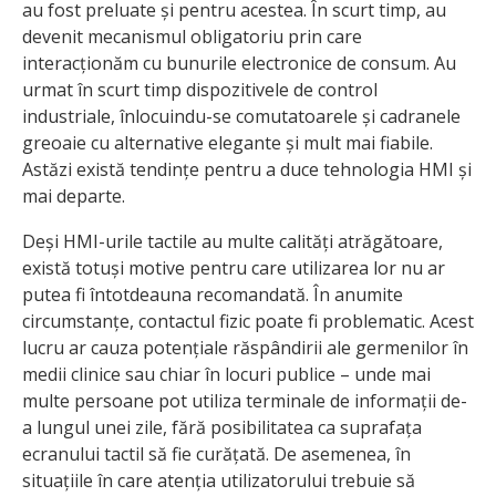
au fost preluate și pentru acestea. În scurt timp, au
devenit mecanismul obligatoriu prin care
interacționăm cu bunurile electronice de consum. Au
urmat în scurt timp dispozitivele de control
industriale, înlocuindu-se comutatoarele și cadranele
greoaie cu alternative elegante și mult mai fiabile.
Astăzi există tendințe pentru a duce tehnologia HMI și
mai departe.
Deși HMI-urile tactile au multe calități atrăgătoare,
există totuși motive pentru care utilizarea lor nu ar
putea fi întotdeauna recomandată. În anumite
circumstanțe, contactul fizic poate fi problematic. Acest
lucru ar cauza potențiale răspândirii ale germenilor în
medii clinice sau chiar în locuri publice – unde mai
multe persoane pot utiliza terminale de informații de-
a lungul unei zile, fără posibilitatea ca suprafața
ecranului tactil să fie curățată. De asemenea, în
situațiile în care atenția utilizatorului trebuie să