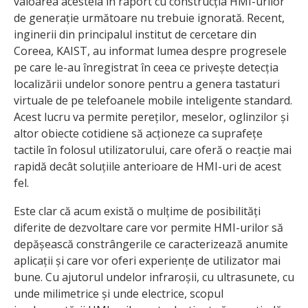
valoarea acesteia în raport cu construcția HMI-urilor
de generație următoare nu trebuie ignorată. Recent,
inginerii din principalul institut de cercetare din
Coreea, KAIST, au informat lumea despre progresele
pe care le-au înregistrat în ceea ce privește detecția
localizării undelor sonore pentru a genera tastaturi
virtuale de pe telefoanele mobile inteligente standard.
Acest lucru va permite pereților, meselor, oglinzilor și
altor obiecte cotidiene să acționeze ca suprafețe
tactile în folosul utilizatorului, care oferă o reacție mai
rapidă decât soluțiile anterioare de HMI-uri de acest
fel.
Este clar că acum există o mulțime de posibilități
diferite de dezvoltare care vor permite HMI-urilor să
depășească constrângerile ce caracterizează anumite
aplicații și care vor oferi experiențe de utilizator mai
bune. Cu ajutorul undelor infraroșii, cu ultrasunete, cu
unde milimetrice și unde electrice, scopul