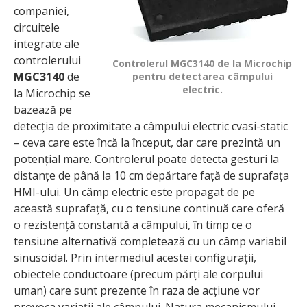
companiei,
circuitele
integrate ale
controlerului
Controlerul MGC3140 de la Microchip
MGC3140
de
pentru detectarea câmpului
electric.
la Microchip se
bazează pe
detecția de proximitate a câmpului electric cvasi-static
– ceva care este încă la început, dar care prezintă un
potențial mare. Controlerul poate detecta gesturi la
distanțe de până la 10 cm depărtare față de suprafața
HMI-ului. Un câmp electric este propagat de pe
această suprafață, cu o tensiune continuă care oferă
o rezistență constantă a câmpului, în timp ce o
tensiune alternativă completează cu un câmp variabil
sinusoidal. Prin intermediul acestei configurații,
obiectele conductoare (precum părți ale corpului
uman) care sunt prezente în raza de acțiune vor
provoca variații ale câmpului. Natura mecanismului