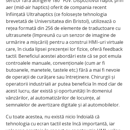
senzor fără atingere 180° FoV. Dispozitivul haptic prin
aer (mid-air haptics) oferit de compania recent
înființată Ultrahaptics (ce folosește tehnologia
brevetată de Universitatea din Bristol), utilizează o
rețea formată din 256 de elemente de traductoare cu
ultrasunete (împreună cu un senzor de imagine de
urmărire a mișcării) pentru a construi HMI-uri virtuale
care, în ciuda lipsei prezenței lor fizice, oferă feedback
tactil. Beneficiul acestei abordări este că se pot emula
controalele manuale, convenționale (cum ar fi
butoanele, manetele, tastele etc.) fără a mai fi nevoie
de operații de curățare sau întreținere. Chirurgii și
operatorii industriali ar putea beneficia în mod clar de
acest lucru, dar există și oportunități în domeniul
vânzărilor, al automatizărilor de locuințe, al
semnalelor de avertizare digitale și al automobilelor.
Cu toate acestea, nu există nicio îndoială că
tehnologia cu ecran tactil este încă importantă, iar