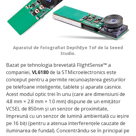
Aparatul de fotografiat DepthEye ToF de la Seeed
Studio.
Bazat pe tehnologia brevetată FlightSense™ a
companiei,
VL6180
de la STMicroelectronics este
conceput pentru a permite recunoașterea gesturilor
pe telefoane inteligente, tablete și aparate casnice.
Acest modul optic trei în unu (care are dimensiuni de
4.8 mm × 2.8 mm × 1.0 mm) dispune de un emițător
VCSEL de 850nm și un senzor de proximitate,
împreună cu un senzor de lumină ambientală cu ieșire
pe 16 biți (pentru a atenua interferențele cauzate de
iluminarea de fundal). Concentrându-se în principal pe