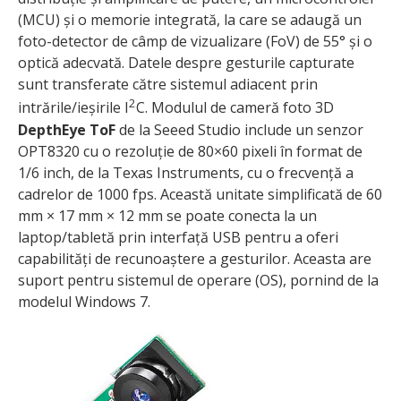
(MCU) și o memorie integrată, la care se adaugă un
foto-detector de câmp de vizualizare (FoV) de 55° și o
optică adecvată. Datele despre gesturile capturate
sunt transferate către sistemul adiacent prin
2
intrările/ieșirile I
C. Modulul de cameră foto 3D
DepthEye ToF
de la Seeed Studio include un senzor
OPT8320 cu o rezoluție de 80×60 pixeli în format de
1/6 inch, de la Texas Instruments, cu o frecvență a
cadrelor de 1000 fps. Această unitate simplificată de 60
mm × 17 mm × 12 mm se poate conecta la un
laptop/tabletă prin interfață USB pentru a oferi
capabilități de recunoaștere a gesturilor. Aceasta are
suport pentru sistemul de operare (OS), pornind de la
modelul Windows 7.