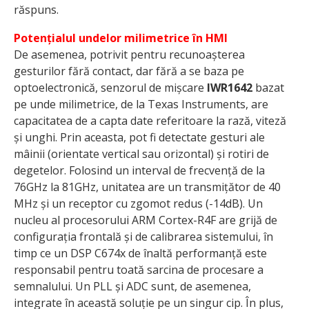
răspuns.
Potențialul undelor milimetrice în HMI
De asemenea, potrivit pentru recunoașterea
gesturilor fără contact, dar fără a se baza pe
optoelectronică, senzorul de mișcare
IWR1642
bazat
pe unde milimetrice, de la Texas Instruments, are
capacitatea de a capta date referitoare la rază, viteză
și unghi. Prin aceasta, pot fi detectate gesturi ale
mâinii (orientate vertical sau orizontal) și rotiri de
degetelor. Folosind un interval de frecvență de la
76GHz la 81GHz, unitatea are un transmițător de 40
MHz și un receptor cu zgomot redus (-14dB). Un
nucleu al procesorului ARM Cortex-R4F are grijă de
configurația frontală și de calibrarea sistemului, în
timp ce un DSP C674x de înaltă performanță este
responsabil pentru toată sarcina de procesare a
semnalului. Un PLL și ADC sunt, de asemenea,
integrate în această soluție pe un singur cip. În plus,