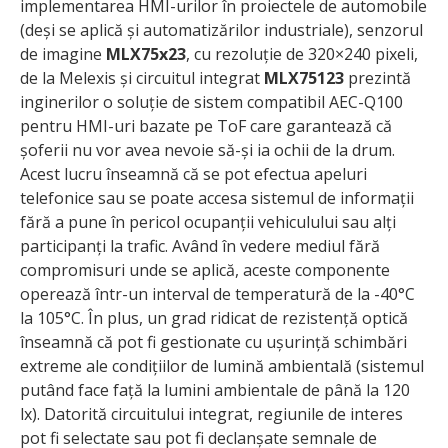
implementarea HMI-urilor în proiectele de automobile
(deși se aplică și automatizărilor industriale), senzorul
de imagine
MLX75x23
, cu rezoluție de 320×240 pixeli,
de la Melexis și circuitul integrat
MLX75123
prezintă
inginerilor o soluție de sistem compatibil AEC-Q100
pentru HMI-uri bazate pe ToF care garantează că
șoferii nu vor avea nevoie să-și ia ochii de la drum.
Acest lucru înseamnă că se pot efectua apeluri
telefonice sau se poate accesa sistemul de informații
fără a pune în pericol ocupanții vehiculului sau alți
participanți la trafic. Având în vedere mediul fără
compromisuri unde se aplică, aceste componente
operează într-un interval de temperatură de la -40°C
la 105°C. În plus, un grad ridicat de rezistență optică
înseamnă că pot fi gestionate cu ușurință schimbări
extreme ale condițiilor de lumină ambientală (sistemul
putând face față la lumini ambientale de până la 120
lx). Datorită circuitului integrat, regiunile de interes
pot fi selectate sau pot fi declanșate semnale de