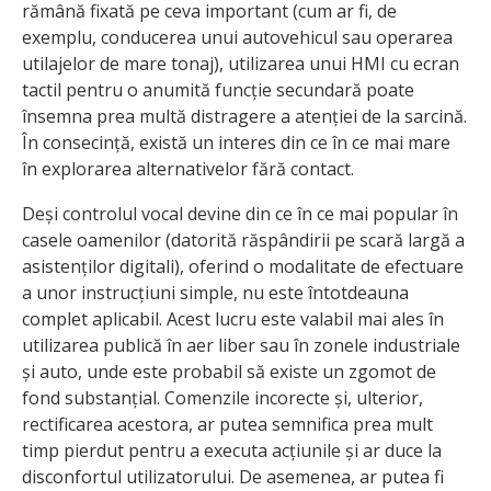
rămână fixată pe ceva important (cum ar fi, de
exemplu, conducerea unui autovehicul sau operarea
utilajelor de mare tonaj), utilizarea unui HMI cu ecran
tactil pentru o anumită funcție secundară poate
însemna prea multă distragere a atenției de la sarcină.
În consecință, există un interes din ce în ce mai mare
în explorarea alternativelor fără contact.
Deși controlul vocal devine din ce în ce mai popular în
casele oamenilor (datorită răspândirii pe scară largă a
asistenților digitali), oferind o modalitate de efectuare
a unor instrucțiuni simple, nu este întotdeauna
complet aplicabil. Acest lucru este valabil mai ales în
utilizarea publică în aer liber sau în zonele industriale
și auto, unde este probabil să existe un zgomot de
fond substanțial. Comenzile incorecte și, ulterior,
rectificarea acestora, ar putea semnifica prea mult
timp pierdut pentru a executa acțiunile și ar duce la
disconfortul utilizatorului. De asemenea, ar putea fi