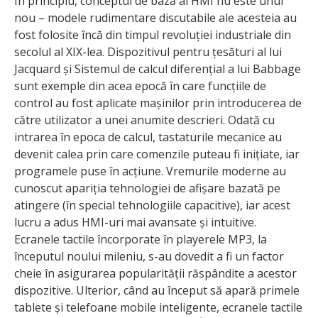
În principiu, conceptul de bază al HMI nu este unul
nou – modele rudimentare discutabile ale acesteia au
fost folosite încă din timpul revoluției industriale din
secolul al XIX-lea. Dispozitivul pentru țesături al lui
Jacquard și Sistemul de calcul diferențial a lui Babbage
sunt exemple din acea epocă în care funcțiile de
control au fost aplicate mașinilor prin introducerea de
către utilizator a unei anumite descrieri. Odată cu
intrarea în epoca de calcul, tastaturile mecanice au
devenit calea prin care comenzile puteau fi inițiate, iar
programele puse în acțiune. Vremurile moderne au
cunoscut apariția tehnologiei de afișare bazată pe
atingere (în special tehnologiile capacitive), iar acest
lucru a adus HMI-uri mai avansate și intuitive.
Ecranele tactile încorporate în playerele MP3, la
începutul noului mileniu, s-au dovedit a fi un factor
cheie în asigurarea popularității răspândite a acestor
dispozitive. Ulterior, când au început să apară primele
tablete și telefoane mobile inteligente, ecranele tactile