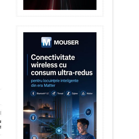
l
u
!