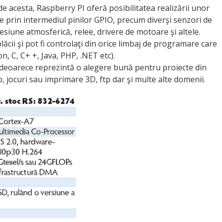
de acesta, Raspberry PI oferă posibilitatea realizării unor
ve prin intermediul pinilor GPIO, precum diverşi senzori de
siune atmosferică, relee, drivere de motoare şi altele.
plăcii şi pot fi controlaţi din orice limbaj de programare care
, C, C+ +, Java, PHP, .NET etc).
oarece reprezintă o alegere bună pentru proiecte din
, jocuri sau imprimare 3D, ftp dar şi multe alte domenii.