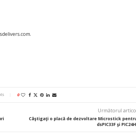
rsdelivers.com.
ts
0
Următorul artico
ri
Câştigaţi o placă de dezvoltare Microstick pentr
dsPIC33F şi PIC24H