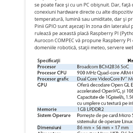
se poate face şi cu un PC obişnuit. Dar, faţă 
conexiuni hardware directe cu alte dispoziti
temperatură, lumină sau umiditate, dar şi pre
Pinii GPIO sunt aşezaţi în zona din lateralul 
rulează pe această placă Raspberry PI (Python
Aurocon COMPEC vă propune Raspberry PI de
domeniile robotică, staţii meteo, servere web