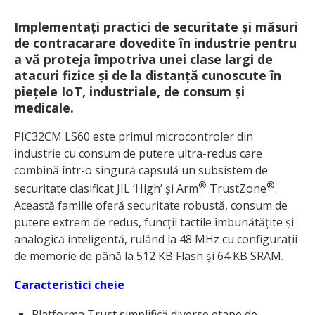
Implementați practici de securitate și măsuri
de contracarare dovedite în industrie pentru
a vă proteja împotriva unei clase largi de
atacuri fizice și de la distanță cunoscute în
piețele IoT, industriale, de consum și
medicale.
PIC32CM LS60 este primul microcontroler din
industrie cu consum de putere ultra-redus care
combină într-o singură capsulă un subsistem de
®
®
securitate clasificat JIL ‘High’ și Arm
TrustZone
.
Această familie oferă securitate robustă, consum de
putere extrem de redus, funcții tactile îmbunătățite și
analogică inteligentă, rulând la 48 MHz cu configurații
de memorie de până la 512 KB Flash și 64 KB SRAM.
Caracteristici cheie
Platforma Trust simplifică diverse etape de