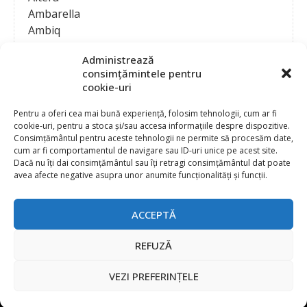
Ambarella
Ambiq
AMD / Xilinx
Administrează
Amphenol
consimțămintele pentru
Analog Devices
cookie-uri
Anritsu Corporation
Ansys
Pentru a oferi cea mai bună experiență, folosim tehnologii, cum ar fi
cookie-uri, pentru a stoca și/sau accesa informațiile despre dispozitive.
APS
Consimțământul pentru aceste tehnologii ne permite să procesăm date,
Arduino
cum ar fi comportamentul de navigare sau ID-uri unice pe acest site.
Arm
Dacă nu îți dai consimțământul sau îți retragi consimțământul dat poate
avea afecte negative asupra unor anumite funcționalități și funcții.
Asentics
ASM
Astrocast
ACCEPTĂ
ATEN International
Contact
Publicitate
Atmel
REFUZĂ
Abonament la revista “Electronica Azi”
Newsletter
Atop
Politica de prelucrare a datelor (GDPR) si Cookie-uri
VEZI PREFERINȚELE
ATTEND Technology
@
2026 EURO STANDARD PRESS 2000
Axiomet