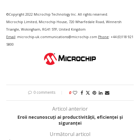
©Copyright 2022 Microchip Technology Inc. All rights reserved.
Microchip Limited, Microchip House, 720 Wharfedale Road, Winnersh
Triangle, Wokingham, RG41 5TP, United Kingdom
Email
: microchip-uk.communications@microchip.com
Phone
: +44 (0)118 921
5800
0 comments
0
Articol anterior
Eroii necunoscuți ai productivității, eficienței și
siguranței
Următorul articol