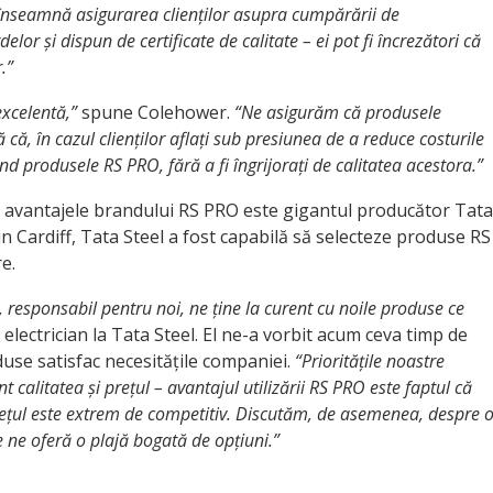
înseamnă asigurarea clienților asupra cumpărării de
or și dispun de certificate de calitate – ei pot fi încrezători că
.”
xcelentă,”
spune Colehower.
“Ne asigurăm că produsele
ă, în cazul clienților aflați sub presiunea de a reduce costurile
ind produsele RS PRO, fără a fi îngrijorați de calitatea acestora.”
e avantajele brandului RS PRO este gigantul producător Tata
in Cardiff, Tata Steel a fost capabilă să selecteze produse RS
e.
 responsabil pentru noi, ne ține la curent cu noile produse ce
r electrician la Tata Steel. El ne-a vorbit acum ceva timp de
use satisfac necesitățile companiei.
“Prioritățile noastre
 calitatea și prețul – avantajul utilizării RS PRO este faptul că
rețul este extrem de competitiv. Discutăm, de asemenea, despre 
ne oferă o plajă bogată de opțiuni.”