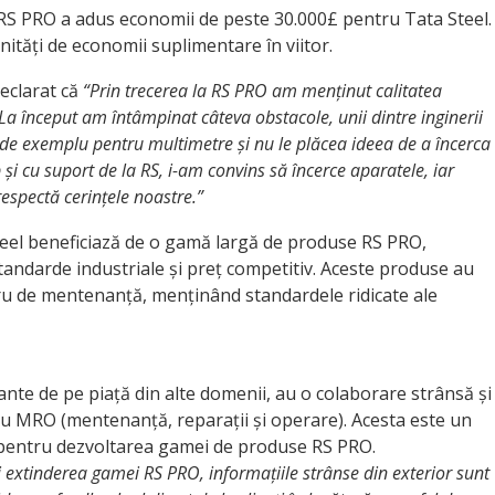
 RS PRO a adus economii de peste 30.000£ pentru Tata Steel.
unități de economii suplimentare în viitor.
declarat că
“Prin trecerea la RS PRO am menținut calitatea
La început am întâmpinat câteva obstacole, unii dintre inginerii
, de exemplu pentru multimetre și nu le plăcea ideea de a încerca
și cu suport de la RS, i-am convins să încerce aparatele, iar
spectă cerințele noastre.”
Steel beneficiază de o gamă largă de produse RS PRO,
standarde industriale și preț competitiv. Aceste produse au
cru de mentenanță, menținând standardele ridicate ale
ante de pe piață din alte domenii, au o colaborare strânsă și
ru MRO (mentenanță, reparații și operare). Acesta este un
l pentru dezvoltarea gamei de produse RS PRO.
 extinderea gamei RS PRO, informațiile strânse din exterior sunt