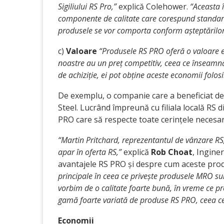
Sigiliului RS Pro,”
explică Colehower.
“Aceasta 
componente de calitate care cores­pund standardel
produsele se vor comporta conform așteptărilor
c)
Valoare
“Produsele RS PRO oferă o valoare e
noastre au un preț competitiv, ceea ce înseamnă c
de achiziție, ei pot obține aceste economii folos
De exemplu, o companie care a beneficiat d
Steel. Lucrând împreună cu filiala locală RS d
PRO care să respecte toate cerințele necesar
“Martin Pritchard, reprezentantul de vânzare RS,
apar în oferta RS,”
explică
Rob Choat
, Ingine
avantajele RS PRO și despre cum aceste prod
principale în ceea ce privește produsele MRO sunt
vorbim de o calitate foarte bună, în vreme ce p
gamă foarte variată de produse RS PRO, ceea ce 
Economii