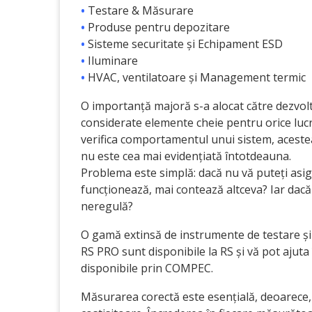
•
Testare & Măsurare
•
Produse pentru depozitare
•
Sisteme securitate și Echipament ESD
•
Iluminare
•
HVAC, ventilatoare și Management termic
O importanță majoră s-a alocat către dezvol
considerate elemente cheie pentru orice lucr
verifica comportamentul unui sistem, acestea
nu este cea mai evidențiată întotdeauna.
Problema este simplă: dacă nu vă puteți asigur
funcționează, mai contează altceva? Iar dacă
neregulă?
O gamă extinsă de instrumente de testare și m
RS PRO sunt disponibile la RS și vă pot ajut
disponibile prin COMPEC.
Măsurarea corectă este esențială, deoarece, 