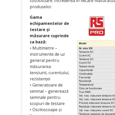
costisitoare. Încrederea în fiecare măsurătoa
produselor.
Gama
echipamentelor de
testare și
măsurare cuprinde
ca bază:
•
Multimetre –
instrumente de uz
general pentru
măsurarea
tensiunii, curentului,
rezistenței
•
Generatoare de
semnal – generează
semnale pentru
scopuri de testare
•
Osciloscoape și