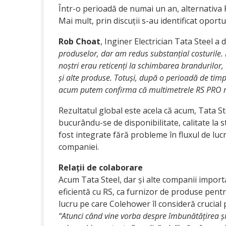
Într-o perioadă de numai un an, alternativa
Mai mult, prin discuții s-au identificat oport
Rob Choat
, Inginer Electrician Tata Steel a 
produselor, dar am redus substanțial costurile. 
noștri erau reticenți la schimbarea brandurilor
și alte produse. Totuși, după o perioadă de timp 
acum putem confirma că multimetrele RS PRO re
Rezultatul global este acela că acum, Tata 
bucurându-se de disponibilitate, calitate la 
fost integrate fără probleme în fluxul de lu
companiei.
Relații de colaborare
Acum Tata Steel, dar și alte companii import
eficientă cu RS, ca furnizor de produse pent
lucru pe care Colehower îl consideră crucia
“Atunci când vine vorba despre îmbunătățirea și