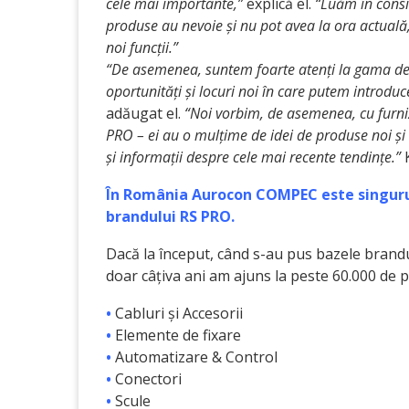
cele mai importante,”
explică el.
“Luăm în consid
produse au nevoie și nu pot avea la ora actuală
noi funcții.”
“De asemenea, suntem foarte atenți la gama de 
oportunități și locuri noi în care putem introd
adăugat el.
“Noi vorbim, de asemenea, cu furnizo
PRO – ei au o mulțime de idei de produse noi și
și informații despre cele mai recente tendințe.”
K
În România Aurocon COMPEC este singurul
brandului RS PRO.
Dacă la început, când s-au pus bazele brandu
doar câțiva ani am ajuns la peste 60.000 de 
•
Cabluri și Accesorii
•
Elemente de fixare
•
Automatizare & Control
•
Conectori
•
Scule