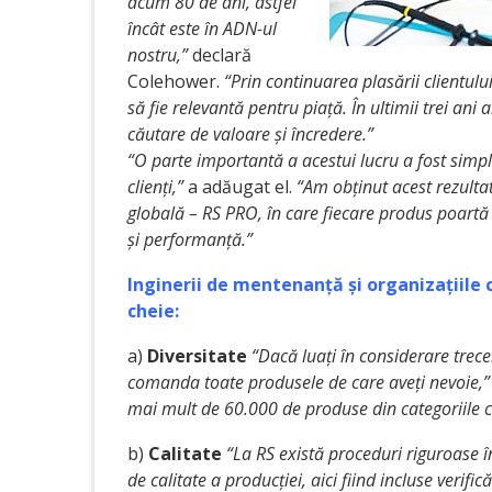
acum 80 de ani, astfel
încât este în ADN-ul
nostru,”
declară
Colehower.
“Prin continuarea plasării clientul
să fie relevantă pentru piață. În ultimii trei ani
căutare de valoare și încredere.”
“O parte importantă a acestui lucru a fost simpli
clienți,”
a adăugat el.
“Am obținut acest rezulta
globală – RS PRO, în care fiecare produs poartă
și performanță.”
Inginerii de mentenanță și organizațiile 
cheie:
a)
Diversitate
“Dacă luați în considerare trece
comanda toate produsele de care aveți nevoie,”
mai mult de 60.000 de produse din categoriile
b)
Calitate
“La RS există proceduri riguroase î
de calitate a producției, aici fiind incluse verifi