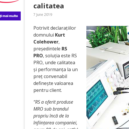
calitatea
7 June 2019
Potrivit declarațiilor
domnului
Kurt
Colehower
,
președintele
RS
PRO
, soluția este RS
PRO, unde calitatea
și performanța la un
preț convenabil
definește valoarea
pentru client.
“RS a oferit produse
MRO sub brandul
propriu încă de la
înființarea companiei,