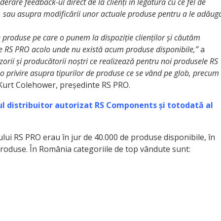
erare feedback-ul direct de la clienți în legătură cu ce fel de
, sau asupra modificării unor actuale produse pentru a le adăug
produse pe care o punem la dispoziție clienților și căutăm
uce RS PRO acolo unde nu există acum produse disponibile,”
a
rii și producătorii noștri ce realizează pentru noi produsele RS
 o privire asupra tipurilor de produse ce se vând pe glob, precum
urt Colehower, președinte RS PRO.
 distribuitor autorizat RS Components și totodată al
lui RS PRO erau în jur de 40.000 de produse disponibile, în
produse. În România categoriile de top vândute sunt: