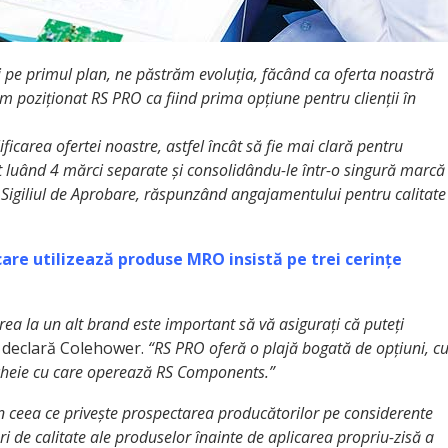
ui pe primul plan, ne păstrăm evoluția, făcând ca oferta noastră
 am poziționat RS PRO ca fiind prima opțiune pentru clienții în
ficarea ofertei noastre, astfel încât să fie mai clară pentru
t luând 4 mărci separate și consolidându-le într-o singură marcă
 Sigiliul de Aprobare, răspunzând angajamentului pentru calitate
care utilizează produse MRO insistă pe trei cerințe
rea la un alt brand este important să vă asigurați că puteți
declară Colehower.
“RS PRO oferă o plajă bogată de opțiuni, c
 cheie cu care operează RS Components.”
n ceea ce privește prospectarea producătorilor pe conside­rente
cări de calitate ale produselor înainte de aplicarea propriu-zisă a