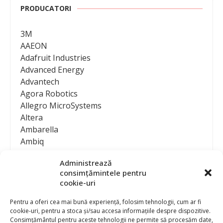
PRODUCATORI
3M
AAEON
Adafruit Industries
Advanced Energy
Advantech
Agora Robotics
Allegro MicroSystems
Altera
Ambarella
Ambiq
AMD / Xilinx
Administrează
Amphenol
consimțămintele pentru
Analog Devices
cookie-uri
Anritsu Corporation
Ansys
Pentru a oferi cea mai bună experiență, folosim tehnologii, cum ar fi
cookie-uri, pentru a stoca și/sau accesa informațiile despre dispozitive.
APS
Consimțământul pentru aceste tehnologii ne permite să procesăm date,