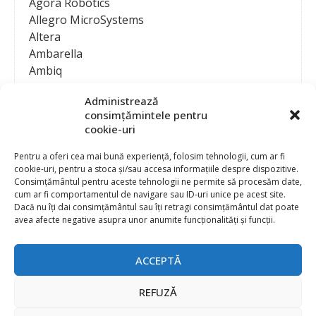
Agora Robotics
Allegro MicroSystems
Altera
Ambarella
Ambiq
AMD / Xilinx
Administrează
Amphenol
consimțămintele pentru
Analog Devices
cookie-uri
Anritsu Corporation
Ansys
Pentru a oferi cea mai bună experiență, folosim tehnologii, cum ar fi
cookie-uri, pentru a stoca și/sau accesa informațiile despre dispozitive.
APS
Consimțământul pentru aceste tehnologii ne permite să procesăm date,
Arduino
cum ar fi comportamentul de navigare sau ID-uri unice pe acest site.
Arm
Dacă nu îți dai consimțământul sau îți retragi consimțământul dat poate
avea afecte negative asupra unor anumite funcționalități și funcții.
Asentics
ASM
Astrocast
ACCEPTĂ
ATEN International
Contact
Publicitate
Atmel
REFUZĂ
Abonament la revista “Electronica Azi”
Newsletter
Atop
Politica de prelucrare a datelor (GDPR) si Cookie-uri