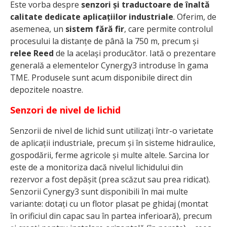
Este vorba despre
senzori și traductoare de înaltă
calitate dedicate aplicațiilor industriale
. Oferim, de
asemenea, un
sistem fără fir
, care permite controlul
procesului la distanțe de până la 750 m, precum și
relee Reed
de la același producător. Iată o prezentare
generală a elementelor Cynergy3 introduse în gama
TME. Produsele sunt acum disponibile direct din
depozitele noastre.
Senzori de nivel de lichid
Senzorii de nivel de lichid sunt utilizați într-o varietate
de aplicații industriale, precum și în sisteme hidraulice,
gospodării, ferme agricole și multe altele. Sarcina lor
este de a monitoriza dacă nivelul lichidului din
rezervor a fost depășit (prea scăzut sau prea ridicat).
Senzorii Cynergy3 sunt disponibili în mai multe
variante: dotați cu un flotor plasat pe ghidaj (montat
în orificiul din capac sau în partea inferioară), precum