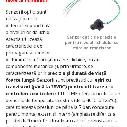
nivel al lichidului
Senzorii optici sunt
utilizați pentru
detectarea punctuală
a nivelurilor de lichid.
Senzor optic de precizie
Aceștia utilizează
pentru nivelul lichidului cu
caracteristicile de
ieșire pe tranzistor.
propagare a undelor
de lumină în infraroșu în aer și lichide, nu au
componente mecanice și, prin urmare, se
caracterizează prin
precizie și durată de viață
foarte lungă
. Senzorii sunt prevăzuți cu
ieșiri cu
tranzistori (până la 28VDC) pentru utilizarea cu
controlere/controlere TTL
. TME oferă articole cu un
domeniu de temperatură extins (de la 40°C la 125°C),
care tolerează presiuni de până la 7 bar, concepute
pentru montaj extern și intern (amplasare diferită a
piuliței de fixare). Produsele au cabluri preinstalate –