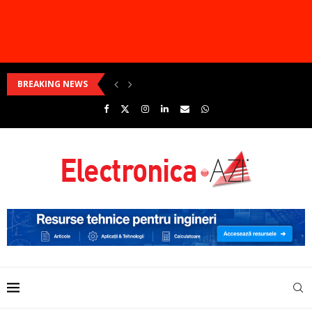
BREAKING NEWS
Cum pot fi dezvoltate sisteme ambientale perfect integrate?
Ai construit ceva interesant? Arată-ne proiectul și poți...
Produsele Weidmüller pentru soluții de centre de date
Cum pot fi depășite provocările dezvoltării Linux în...