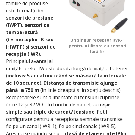
familie de produse
este formată din
senzori de presiune
(IWPT), senzori de
temperatură
(termocupluri K sau
Un singur receptor IWR-1
pentru utilizare cu senzori
J; IWTT) și senzori de
fără fir.
recepție (IWR)
.
Principalul avantaj al
emițătoarelor IW este durata lungă de viață a bateriei
(
inclusiv 5 ani atunci când se măsoară la intervale
de 10 secunde
).
Distanța de transmisie ajunge
până la 750 m
(în linie dreaptă și în spațiu deschis).
Receptoarele sunt alimentate cu tensiuni cuprinse
între 12 și 32 VCC. În funcție de model, au
ieșiri
simple sau triple de curent/tensiune
. Pot fi
configurate pentru a recepționa semnale transmise
fie pe un canal (IWR-1), fie pe cinci canale (IWR-5).
Acestea se mândresc cu o
clasă de etanșeitate IP65