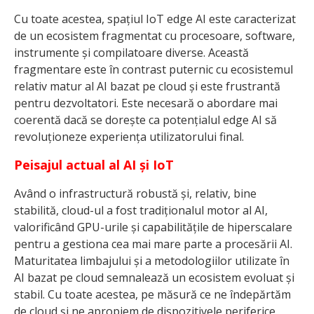
Cu toate acestea, spațiul IoT edge AI este caracterizat
de un ecosistem fragmentat cu procesoare, software,
instrumente și compilatoare diverse. Această
fragmentare este în contrast puternic cu ecosistemul
relativ matur al AI bazat pe cloud și este frustrantă
pentru dezvoltatori. Este necesară o abordare mai
coerentă dacă se dorește ca potențialul edge AI să
revoluționeze experiența utilizatorului final.
Peisajul actual al AI și IoT
Având o infrastructură robustă și, relativ, bine
stabilită, cloud-ul a fost tradiționalul motor al AI,
valorificând GPU-urile și capabilitățile de hiperscalare
pentru a gestiona cea mai mare parte a procesării AI.
Maturitatea limbajului și a metodologiilor utilizate în
AI bazat pe cloud semnalează un ecosistem evoluat și
stabil. Cu toate acestea, pe măsură ce ne îndepărtăm
de cloud și ne apropiem de dispozitivele periferice,