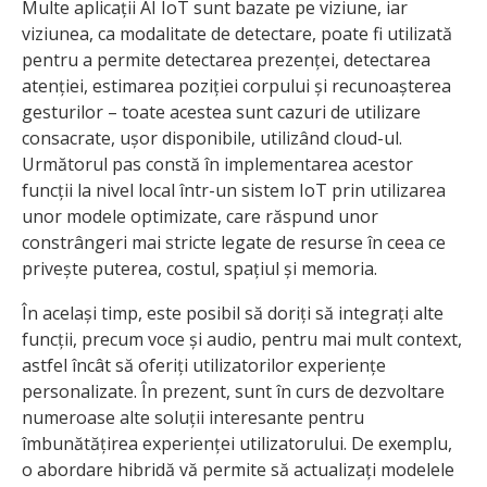
Multe aplicații AI IoT sunt bazate pe viziune, iar
viziunea, ca modalitate de detectare, poate fi utilizată
pentru a permite detectarea prezenței, detectarea
atenției, estimarea poziției corpului și recunoașterea
gesturilor – toate acestea sunt cazuri de utilizare
consacrate, ușor disponibile, utilizând cloud-ul.
Următorul pas constă în implementarea acestor
funcții la nivel local într-un sistem IoT prin utilizarea
unor modele optimizate, care răspund unor
constrângeri mai stricte legate de resurse în ceea ce
privește puterea, costul, spațiul și memoria.
În același timp, este posibil să doriți să integrați alte
funcții, precum voce și audio, pentru mai mult context,
astfel încât să oferiți utilizatorilor experiențe
personalizate. În prezent, sunt în curs de dezvoltare
numeroase alte soluții interesante pentru
îmbunătățirea experienței utilizatorului. De exemplu,
o abordare hibridă vă permite să actualizați modelele