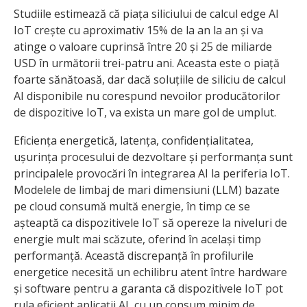
Studiile estimează că piața siliciului de calcul edge AI
IoT crește cu aproximativ 15% de la an la an și va
atinge o valoare cuprinsă între 20 și 25 de miliarde
USD în următorii trei-patru ani. Aceasta este o piață
foarte sănătoasă, dar dacă soluțiile de siliciu de calcul
AI disponibile nu corespund nevoilor producătorilor
de dispozitive IoT, va exista un mare gol de umplut.
Eficiența energetică, latența, confidențialitatea,
ușurința procesului de dezvoltare și performanța sunt
principalele provocări în integrarea AI la periferia IoT.
Modelele de limbaj de mari dimensiuni (LLM) bazate
pe cloud consumă multă energie, în timp ce se
așteaptă ca dispozitivele IoT să opereze la niveluri de
energie mult mai scăzute, oferind în același timp
performanță. Această discrepanță în profilurile
energetice necesită un echilibru atent între hardware
și software pentru a garanta că dispozitivele IoT pot
rula eficient aplicații AI, cu un consum minim de