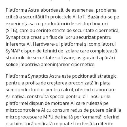
Platforma Astra abordează, de asemenea, problema
critică a securității în proiectele AI IoT. Bazându-se pe
experiența sa cu producătorii de set-top box-uri
(STB), care au cerințe stricte de securitate cibernetică,
Synaptics a creat un flux de lucru securizat pentru
inferența AI. Hardware-ul platformei și compilatorul
SyNAP dispun de tehnici de izolare care completează
straturile de securitate software, asigurând apărări
solide împotriva amenințărilor cibernetice.
Platforma Synaptics Astra este poziționată strategic
pentru a profita de creșterea preconizată în piața
semiconductorilor pentru calcul, oferind o abordare
AI-nativă, construită special pentru IoT. SoC-urile
platformei dispun de motoare AI care rulează pe
microcontrolere AI cu consum redus de putere până la
microprocesoare MPU de înaltă performanță, oferind
o arhitectură unificată ce poate fi extinsă la diferite