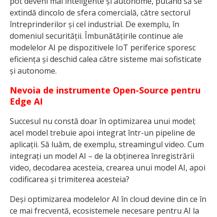
pot deveni mai inteligente și autonome, putând să se
extindă dincolo de sfera comercială, către sectorul
întreprinderilor și cel industrial. De exemplu, în
domeniul securității. Îmbunătățirile continue ale
modelelor AI pe dispozitivele IoT periferice sporesc
eficiența și deschid calea către sisteme mai sofisticate
și autonome.
Nevoia de instrumente Open-Source pentru
Edge AI
Succesul nu constă doar în optimizarea unui model;
acel model trebuie apoi integrat într-un pipeline de
aplicații. Să luăm, de exemplu, streamingul video. Cum
integrați un model AI – de la obținerea înregistrării
video, decodarea acesteia, crearea unui model AI, apoi
codificarea și trimiterea acesteia?
Deși optimizarea modelelor AI în cloud devine din ce în
ce mai frecventă, ecosistemele necesare pentru AI la