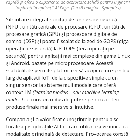
rapidă și oferă o experiență de dezvoltare solidă pentru inginerii
implicați în aplicații AI Edge. (Sursă imagine: Synaptics)
Siliciul are integrate unități de procesare neurală
(NPU), unități centrale de procesare (CPU), unități de
procesare grafică (GPU) și procesoare digitale de
semnal (DSP) și poate fi scalat de la zeci de GOPS (giga
operații pe secundă) la 8 TOPS (tera operații pe
secundă) pentru aplicații mai complexe din gama Linux
și Android, bazate pe microprocesoare. Această
scalabilitate permite platformei să acopere un spectru
larg de aplicații IoT, de la dispozitive simple cu un
singur senzor la sisteme multimodale care oferă
context LM
(learning models – sau machine learning
models)
cu consum redus de putere pentru a oferi
produse finale mai imersive și intuitive.
Compania și-a valorificat cunoștințele pentru a se
focaliza pe aplicațiile AI IoT care utilizează viziunea ca
modalitate principală de detectare. Provocarea constă