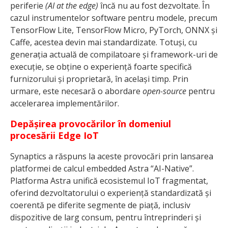
periferie
(AI at the edge)
încă nu au fost dezvoltate. În
cazul instrumentelor software pentru modele, precum
TensorFlow Lite, TensorFlow Micro, PyTorch, ONNX și
Caffe, acestea devin mai standardizate. Totuși, cu
generația actuală de compilatoare și framework-uri de
execuție, se obține o experiență foarte specifică
furnizorului și proprietară, în același timp. Prin
urmare, este necesară o abordare
open-source
pentru
accelerarea implementărilor.
Depășirea provocărilor în domeniul
procesării Edge IoT
Synaptics a răspuns la aceste provocări prin lansarea
platformei de calcul embedded Astra “AI-Native”.
Platforma Astra unifică ecosistemul IoT fragmentat,
oferind dezvoltatorului o experiență standardizată și
coerentă pe diferite segmente de piață, inclusiv
dispozitive de larg consum, pentru întreprinderi și