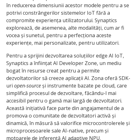
în reducerea dimensiunii acestor modele pentru a se
potrivi constrângerilor sistemelor IoT fără a
compromite experiența utilizatorului. Synaptics
explorează, de asemenea, alte modalități, cum ar fi
vocea și sunetul, pentru a perfecționa aceste
experiențe, mai personalizate, pentru utilizatori.
Pentru a sprijini dezvoltarea soluțiilor edge AI IoT,
Synaptics a înființat AI Developer Zone, un mediu
bogat în resurse creat pentru a permite
dezvoltatorilor să creeze aplicații AI. Zona oferă SDK-
uri
open-source
și instrumente bazate pe cloud, care
simplifică procesul de dezvoltare, făcându-l mai
accesibil pentru o gamă mai largă de dezvoltatori.
Această inițiativă face parte din angajamentul de a
promova o comunitate de dezvoltatori activă și
dinamică, în măsură să valorifice microcontrolerele și
microprocesoarele sale AI-native, precum și
motoarele de inferență AI adaptive NPU.