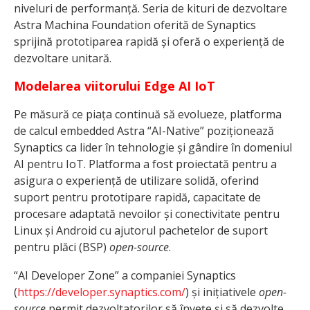
niveluri de performanță. Seria de kituri de dezvoltare
Astra Machina Foundation oferită de Synaptics
sprijină prototiparea rapidă și oferă o experiență de
dezvoltare unitară.
Modelarea viitorului Edge AI IoT
Pe măsură ce piața continuă să evolueze, platforma
de calcul embedded Astra “AI-Native” poziționează
Synaptics ca lider în tehnologie și gândire în domeniul
AI pentru IoT. Platforma a fost proiectată pentru a
asigura o experiență de utilizare solidă, oferind
suport pentru prototipare rapidă, capacitate de
procesare adaptată nevoilor și conectivitate pentru
Linux și Android cu ajutorul pachetelor de suport
pentru plăci (BSP)
open-source
.
“AI Developer Zone” a companiei Synaptics
(
https://developer.synaptics.com/
) și inițiativele
open-
source
permit dezvoltatorilor să învețe și să dezvolte