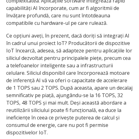
complexitatea. Aplicațiile software integrează rapid
capabilități AI încorporate, cum ar fi algoritmii de
învățare profundă, care nu sunt întotdeauna
compatibile cu hardware-ul pe care rulează.
Ce opțiuni aveți, în prezent, dacă doriți să integrați AI
în cadrul unui proiect IoT? Producătorii de dispozitive
IoT încearcă, adesea, să adapteze pentru aplicațiile lor
siliciul dezvoltat pentru principalele piețe, precum cea
a telefoanelor inteligente sau a infrastructurii
celulare. Siliciul disponibil care încorporează motoare
de inferență AI vă va oferi o capacitate de accelerare
de 1 TOPS sau 2 TOPS. După aceasta, apare un decalaj
semnificativ pe piață, ajungându-se la 16 TOPS, 32
TOPS, 48 TOPS și mai mult. Deși această abordare a
reutilizării siliciului poate fi funcțională, ea duce la
ineficiențe în ceea ce privește puterea de calcul și
consumul de energie, care nu pot fi permise
dispozitivelor IoT.