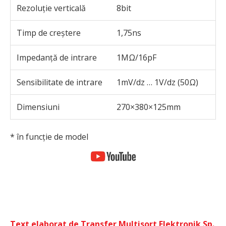
Rezoluție verticală
8bit
Timp de creștere
1,75ns
Impedanță de intrare
1MΩ/16pF
Sensibilitate de intrare
1mV/dz … 1V/dz (50Ω)
Dimensiuni
270×380×125mm
* în funcție de model
Text elaborat de Transfer Multisort Elektronik Sp.