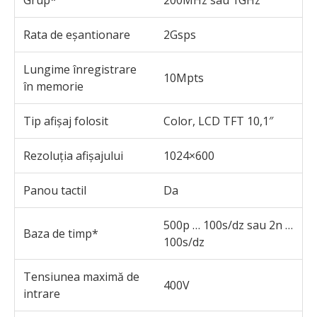
Grup*
200MHz sau 1GHz
Rata de eșantionare
2Gsps
Lungime înregistrare
10Mpts
în memorie
Tip afișaj folosit
Color, LCD TFT 10,1″
Rezoluția afișajului
1024×600
Panou tactil
Da
500p … 100s/dz sau 2n …
Baza de timp*
100s/dz
Tensiunea maximă de
400V
intrare