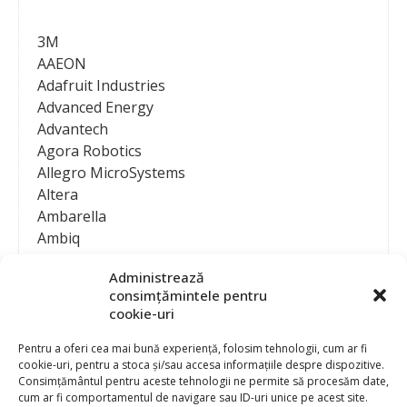
3M
AAEON
Adafruit Industries
Advanced Energy
Advantech
Agora Robotics
Allegro MicroSystems
Altera
Ambarella
Ambiq
AMD / Xilinx
Administrează
Amphenol
consimțămintele pentru
Analog Devices
cookie-uri
Anritsu Corporation
Ansys
Pentru a oferi cea mai bună experiență, folosim tehnologii, cum ar fi
cookie-uri, pentru a stoca și/sau accesa informațiile despre dispozitive.
APS
Consimțământul pentru aceste tehnologii ne permite să procesăm date,
Arduino
cum ar fi comportamentul de navigare sau ID-uri unice pe acest site.