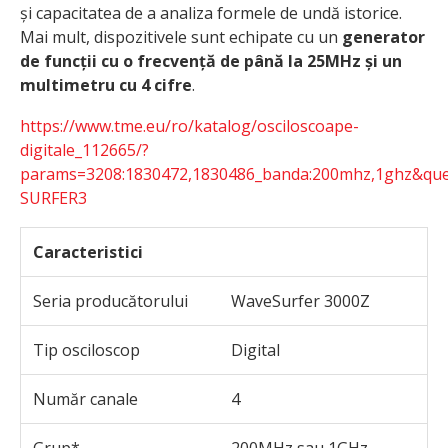
și capacitatea de a analiza formele de undă istorice.
Mai mult, dispozitivele sunt echipate cu un
generator
de funcții cu o frecvență de până la 25MHz și un
multimetru cu 4 cifre
.
https://www.tme.eu/ro/katalog/osciloscoape-
digitale_112665/?
params=3208:1830472,1830486_banda:200mhz,1ghz&qu
SURFER3
Caracteristici
Seria producătorului
WaveSurfer 3000Z
Tip osciloscop
Digital
Număr canale
4