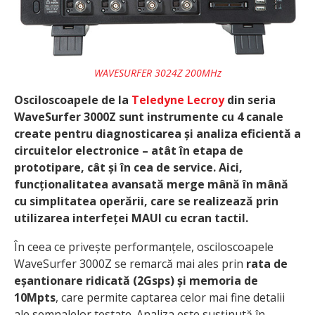
WAVESURFER 3024Z 200MHz
Osciloscoapele de la
Teledyne Lecroy
din seria
WaveSurfer 3000Z sunt instrumente cu 4 canale
create pentru diagnosticarea și analiza eficientă a
circuitelor electronice – atât în etapa de
prototipare, cât și în cea de service. Aici,
funcționalitatea avansată merge mână în mână
cu simplitatea operării, care se realizează prin
utilizarea interfeței MAUI cu ecran tactil.
În ceea ce privește performanțele, osciloscoapele
WaveSurfer 3000Z se remarcă mai ales prin
rata de
eșantionare ridicată (2Gsps) și memoria de
10Mpts
, care permite captarea celor mai fine detalii
ale semnalelor testate. Analiza este susținută în