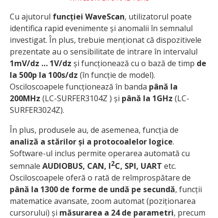
Cu ajutorul
funcției WaveScan
, utilizatorul poate
identifica rapid evenimente și anomalii în semnalul
investigat. În plus, trebuie menționat că dispozitivele
prezentate au o sensibilitate de intrare în intervalul
1mV/dz … 1V/dz
și funcționează cu o bază de timp
de
la 500p la 100s/dz
(în funcție de model).
Osciloscoapele funcționează în banda
până la
200MHz
(LC-SURFER3104Z ) și
până la 1GHz
(LC-
SURFER3024Z).
În plus, produsele au, de asemenea, funcția de
analiză a stărilor și a protocoalelor logice
.
Software-ul inclus permite operarea automată cu
2
semnale
AUDIOBUS, CAN, I
C, SPI, UART
etc.
Osciloscoapele oferă o rată de reîmprospătare de
până la 1300 de forme de undă pe secundă
, funcții
matematice avansate, zoom automat (poziționarea
cursorului) și
măsurarea a 24 de parametri
, precum