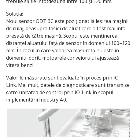
trebuie să fie întotdeauna între 100 și 120 mm.
Soluția
:
Noul senzor ODT 3C este poziționat la ieșirea mașinii
de rulaj, deasupra fasiei de aluat care a fost mai întâi
presată de către mașină. Scopul este menținerea
distanței aluatului față de senzor în domeniul 100–120
mm. În cazul în care valoarea măsurată nu este în
domeniul dorit, motoarele conveiorului ajustează
viteza benzii.
Valorile măsurate sunt evaluate în proces prin IO-
Link. Mai mult, datele de diagnosticare sunt transmise
către unitatea de control prin IO-Link în scopul
implementării Industry 4.0.