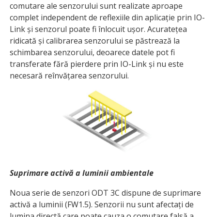
comutare ale senzorului sunt realizate aproape
complet independent de reflexiile din aplicație prin IO-
Link și senzorul poate fi înlocuit ușor. Acuratețea
ridicată și calibrarea senzorului se păstrează la
schimbarea senzorului, deoarece datele pot fi
transferate fără pierdere prin IO-Link și nu este
necesară reînvățarea senzorului.
Suprimare activă a luminii ambientale
Noua serie de senzori ODT 3C dispune de suprimare
activă a luminii (FW1.5). Senzorii nu sunt afectați de
lumina directă care poate cauza o comutare falsă a