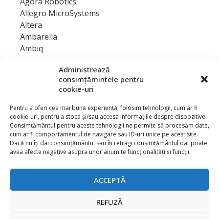
Agora Robotics
Allegro MicroSystems
Altera
Ambarella
Ambiq
AMD / Xilinx
Administrează
Amphenol
consimțămintele pentru
Analog Devices
cookie-uri
Anritsu Corporation
Ansys
Pentru a oferi cea mai bună experiență, folosim tehnologii, cum ar fi
cookie-uri, pentru a stoca și/sau accesa informațiile despre dispozitive.
APS
Consimțământul pentru aceste tehnologii ne permite să procesăm date,
Arduino
cum ar fi comportamentul de navigare sau ID-uri unice pe acest site.
Arm
Dacă nu îți dai consimțământul sau îți retragi consimțământul dat poate
avea afecte negative asupra unor anumite funcționalități și funcții.
Asentics
ASM
Astrocast
ACCEPTĂ
ATEN International
Contact
Publicitate
Atmel
REFUZĂ
Abonament la revista “Electronica Azi”
Newsletter
Atop
Politica de prelucrare a datelor (GDPR) si Cookie-uri