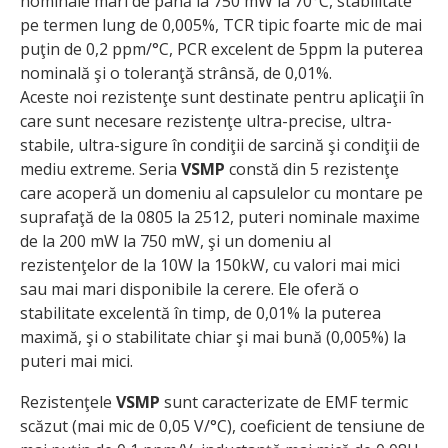
nominale mari de până la 750 mW la 70°C, stabilitate
pe termen lung de 0,005%, TCR tipic foarte mic de mai
puţin de 0,2 ppm/°C, PCR excelent de 5ppm la puterea
nominală şi o toleranţă strânsă, de 0,01%.
Aceste noi rezistenţe sunt destinate pentru aplicaţii în
care sunt necesare rezistenţe ultra-precise, ultra-
stabile, ultra-sigure în condiţii de sarcină şi condiţii de
mediu extreme. Seria
VSMP
constă din 5 rezistenţe
care acoperă un domeniu al capsulelor cu montare pe
suprafaţă de la 0805 la 2512, puteri nominale maxime
de la 200 mW la 750 mW, şi un domeniu al
rezistenţelor de la 10W la 150kW, cu valori mai mici
sau mai mari disponibile la cerere. Ele oferă o
stabilitate excelentă în timp, de 0,01% la puterea
maximă, şi o stabilitate chiar şi mai bună (0,005%) la
puteri mai mici.
Rezistenţele
VSMP
sunt caracterizate de EMF termic
scăzut (mai mic de 0,05 V/°C), coeficient de tensiune de