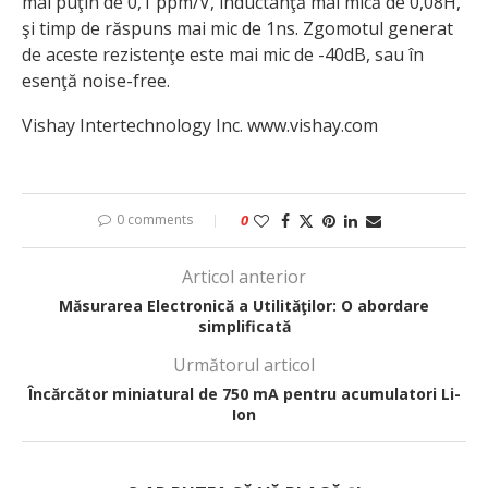
mai puţin de 0,1 ppm/V, inductanţă mai mică de 0,08H,
şi timp de răspuns mai mic de 1ns. Zgomotul generat
de aceste rezistenţe este mai mic de -40dB, sau în
esenţă noise-free.
Vishay Intertechnology Inc. www.vishay.com
0 comments
0
Articol anterior
Măsurarea Electronică a Utilităţilor: O abordare
simplificată
Următorul articol
Încărcător miniatural de 750 mA pentru acumulatori Li-
Ion