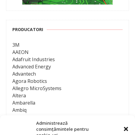
PRODUCATORI
3M
AAEON
Adafruit Industries
Advanced Energy
Advantech
Agora Robotics
Allegro MicroSystems
Altera
Ambarella
Ambiq
AMD / Xilinx
Administrează
Amphenol
consimțămintele pentru
Analog Devices