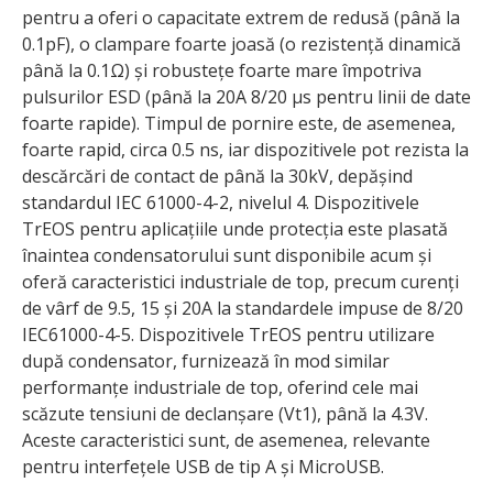
pentru a oferi o capacitate extrem de redusă (până la
0.1pF), o clampare foarte joasă (o rezistență dinamică
până la 0.1Ω) și robustețe foarte mare împotriva
pulsurilor ESD (până la 20A 8/20 μs pentru linii de date
foarte rapide). Timpul de pornire este, de asemenea,
foarte rapid, circa 0.5 ns, iar dispozitivele pot rezista la
descărcări de contact de până la 30kV, depășind
standardul IEC 61000-4-2, nivelul 4. Dispozitivele
TrEOS pentru aplicațiile unde protecția este plasată
înaintea condensatorului sunt disponibile acum și
oferă caracteristici industriale de top, precum curenți
de vârf de 9.5, 15 și 20A la standardele impuse de 8/20
IEC61000-4-5. Dispozitivele TrEOS pentru utilizare
după condensator, furnizează în mod similar
performanțe industriale de top, oferind cele mai
scăzute tensiuni de declanșare (Vt1), până la 4.3V.
Aceste caracteristici sunt, de asemenea, relevante
pentru interfețele USB de tip A și MicroUSB.