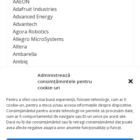
AAEON
Adafruit Industries
Advanced Energy
Advantech
Agora Robotics
Allegro MicroSystems
Altera
Ambarella
Ambiq
AMD / Xilinx
Administrează
Amphenol
consimțămintele pentru
Analog Devices
cookie-uri
Anritsu Corporation
Ansys
Pentru a oferi cea mai bună experiență, folosim tehnologii, cum ar fi
cookie-uri, pentru a stoca și/sau accesa informațiile despre dispozitive.
APS
Consimțământul pentru aceste tehnologii ne permite să procesăm date,
Arduino
cum ar fi comportamentul de navigare sau ID-uri unice pe acest site.
Arm
Dacă nu îți dai consimțământul sau îți retragi consimțământul dat poate
avea afecte negative asupra unor anumite funcționalități și funcții.
Asentics
ASM