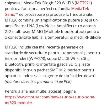
chipset-ul MediaTek Filogic 320 Wi-Fi 6 (
MT7921
)
pentru a funcționa perfect cu familia
MediaTek
Genio™
de procesoare și produse IoT industriale.
MT320 combină un amplificator de putere (PA) și un
amplificator LNA (Low Noise Amplifier) cu o antenă
2×2 multi-user MIMO (Multiple Input/output) pentru
o conectivitate fiabilă la temperaturi și medii RF dificile.
MT320 include cea mai recentă generație de
standarde de securitate pentru uz personal și pentru
întreprinderi (WPA2/3), suportă atât Wi-Fi, cât și
Bluetooth, printr-o interfață gazdă SDIO și este
disponibil într-un pachet SMT M.2, perfect pentru
aplicațiile industriale exigente de tip “solder-down”
(montare directă și permanentă pe PCB).
Pentru a afla mai multe, accesați pagina:
https://www.mouser.com/new/ezurio/ezurio-sona-
mt320-module/
.