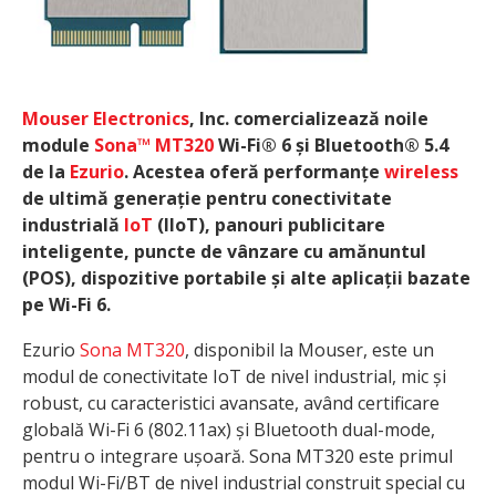
Mouser Electronics
, Inc. comercializează noile
module
Sona™ MT320
Wi-Fi® 6 și Bluetooth® 5.4
de la
Ezurio
. Acestea oferă performanțe
wireless
de ultimă generație pentru conectivitate
industrială
IoT
(IIoT), panouri publicitare
inteligente, puncte de vânzare cu amănuntul
(POS), dispozitive portabile și alte aplicații bazate
pe Wi-Fi 6.
Ezurio
Sona MT320
, disponibil la Mouser, este un
modul de conectivitate IoT de nivel industrial, mic și
robust, cu caracteristici avansate, având certificare
globală Wi-Fi 6 (802.11ax) și Bluetooth dual-mode,
pentru o integrare ușoară. Sona MT320 este primul
modul Wi-Fi/BT de nivel industrial construit special cu