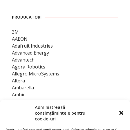
PRODUCATORI
3M
AAEON
Adafruit Industries
Advanced Energy
Advantech
Agora Robotics
Allegro MicroSystems
Altera
Ambarella
Ambiq
AMD / Xilinx
Administrează
Amphenol
consimțămintele pentru
Analog Devices
cookie-uri
Anritsu Corporation
Ansys
Pentru a oferi cea mai bună experiență, folosim tehnologii, cum ar fi