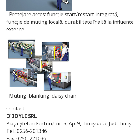
• Protejare acces: funcție start/restart integrată,
funcție de muting locală, durabilitate înaltă la influențe
externe
• Muting, blanking, daisy chain
Contact
O’BOYLE SRL
Piaţa Ştefan Furtună nr. 5, Ap. 9, Timişoara, Jud. Timiş
Tel.: 0256-201346
Fax: 0256-221036